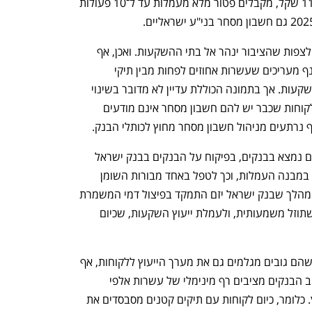
פלוס, שמשלמים דמי מנוי חודשיים של 119 שקל, מקבלים פטור מלא מעמלות עד ל־10 פעולות 
עם פערי עלויות כל כך דרמטיים ניתן היה לצפות שהציבור ינהר אל בתי ההשקעות. ואכן, אף 
נפתח בכרטיסייה חדשה
נפתח בכרטיסייה חדשה
שאין נתונים רשמיים עדכניים בנושא, בענף מעריכים שעשרות אחוזים לפחות מבין תיקי 
המסחר החדשים שנפתחים הם בבתי ההשקעות. אך בתמונה הכוללת עדיין לא מדובר בשינוי 
טקטוני מבין סך החשבונות. רבים מבין הלקוחות שכבר יש להם חשבון מסחר אינם מודעים 
 נרתעים מניהול חשבון מסחר מחוץ לכותלי הבנק.
מכיוון שרובו המוחלט של ציבור המשקיעים נמצא בבנקים, בפיקוח על הבנקים בבנק ישראל 
החלו לקדם בסוף השנה שעברה רפורמה במבנה העמלות, וכך לטפל באחד מבורות השומן 
ענף במתח גבוה
מדברים כלכלה, עסקים ומה שב
המרכזיים של המערכת הבנקאית. עיקר המהלך שבנק ישראל יזם התמקד בפיצול דמי המשמרת 
הגבוהים שגובים בבנקים לעמלת ניהול, שתוזל משמעותית, ולעמלת ייעוץ השקעות, שכיום 
במערכת הבנקאית טוענים שדמי הניהול שהם גובים מגלמים גם את מערך הייעוץ ללקוחות, אף 
שרק שליש מלקוחות הבנקים מיועצים. רוב הבנקים מציבים רף מינימלי של עשרות אלפי 
שקלים לפחות לתיק כדי להיות זכאי לייעוץ. כלומר, כיום לקוחות עם תיקים קטנים מסבסדים את 