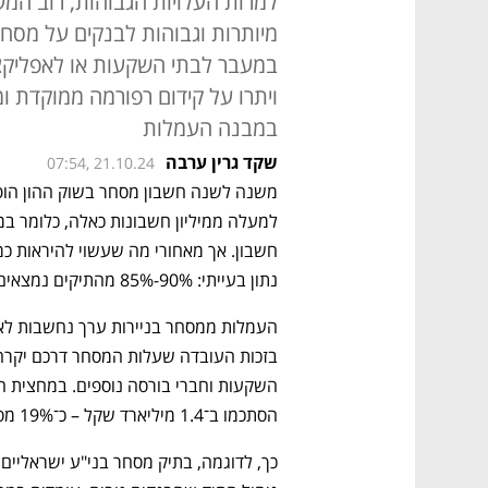
למרות העלויות הגבוהות, רוב המ
מיותרות וגבוהות לבנקים על מסחר
במעבר לבתי השקעות או לאפליקצי
ויתרו על קידום רפורמה ממוקדת ומ
במבנה העמלות
שקד גרין ערבה
07:54, 21.10.24
נתון בעייתי: 90%-85% מהתיקים נמצאים במערכת הבנקאית.
הסתכמו ב־1.4 מיליארד שקל – כ־19% מסך ההכנסות מעמלות במערכת הבנקאית.