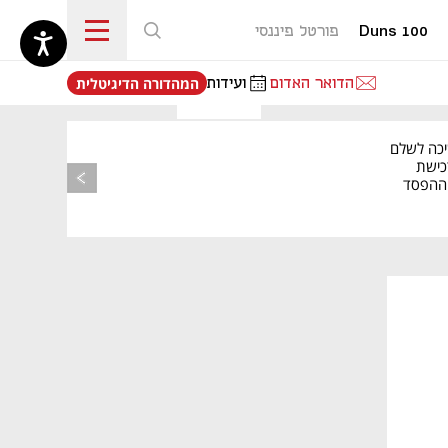
Duns 100
פורטל פיננסי
נפתח בכרטיסייה חדשה
הדואר האדום
ועידות
המהדורה הדיגיטלית
יכה לשלם
כישת
BASE: ההפסד
הרבעוני זינק ל-76