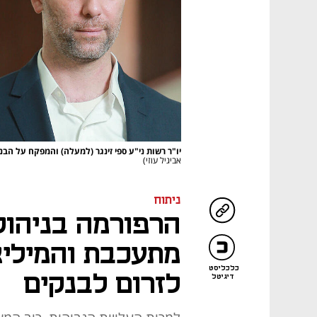
יו"ר רשות ני"ע ספי זינגר (למעלה) והמפקח על הב
אביגיל עוזי)
ניתוח
הרפורמה בניהול
מתעכבת והמיליא
כלכליסט
לזרום לבנקים
דיגיטל