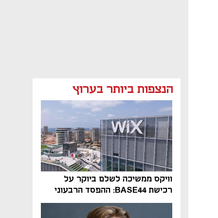
הנצפות ביותר בערוץ
וויקס ממשיכה לשלם ביוקר על
רכישת BASE44: ההפסד הרבעוני
זינק ל-76 מיליון דולר