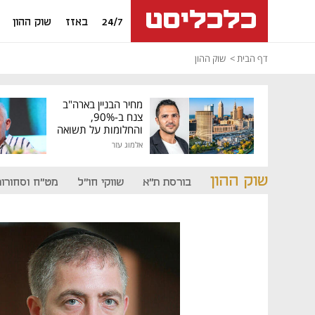
24/7
באזז
שוק ההון
דף הבית
שוק ההון
מחיר הבניין בארה"ב
צנח ב-90%,
והחלומות על תשואה
גבוהה התנפצו
אלמוג עזר
שוק ההון
בורסת ת"א
שווקי חו"ל
מט"ח וסחורות