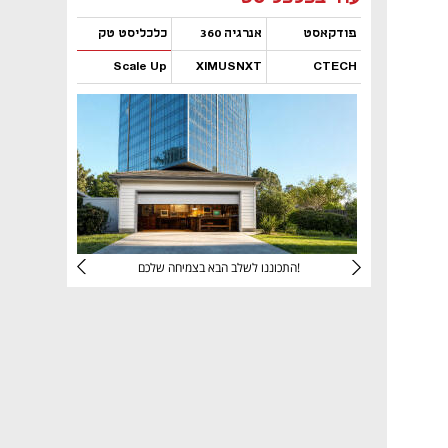
פודקאסט
אנרגיה 360
כלכליסט טק
Scale Up
XIMUSNXT
CTECH
נפתח בכרטיסייה חדשה
נפתח בכרטיסייה חדשה
נפתח בכרטיסייה חדשה
נפתח בכרטיסייה חדשה
יניהם
התכוננו לשלב הבא בצמיחה שלכם!