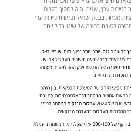
שקיעים הישראלים עדיין משלמים עמלות
 בניירות ערך, שניתן היה לחסוך בקלות
ות מסחר. בבנק ישראל וברשות ניירות ערך
הירה לטובת בחינה של שינוי גדול יותר
משנה לשנה חשבון מסחר בשוק ההון הופך למוצר פיננסי יותר ויותר נפוץ. כיום יש בישראל 
למעלה ממיליון חשבונות כאלה, כלומר בממוצע לאחד מכל שבעה תושבים מעל גיל 18 יש 
חשבון. אך מאחורי מה שעשוי להיראות כמגמה חשובה של הנגשת שוק ההון לאזרח, מסתתר 
העמלות ממסחר בניירות ערך נחשבות לאחת מביצי הזהב של המערכת הבנקאית, בין היתר 
בזכות העובדה שעלות המסחר דרכם יקרה במאות אחוזים ממסחר דרך אלטרנטיבות, כמו בתי 
השקעות וחברי בורסה נוספים. במחצית הראשונה של 2024 עמלות הבנקים ממסחר בני"ע 
כך, לדוגמה, בתיק מסחר בני"ע ישראליים בהיקף של 200-100 אלף שקל, דמי המשמרת, עמלת 