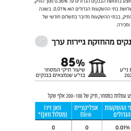
ניהול התיק שהבנקים גובים, עומדים בממוצע בחמשת הבנקים הגדולים על 0.36% מסך התיק. 
לעומת זאת, דמי המשמרת הממוצעים בשלושת בתי ההשקעות הגדולים הוא 0.01%. בשונה 
מהבנקים, שגובים דמי ניהול כאחוז מסך התיק, בבתי ההשקעות מדובר בתשלום חודשי של 