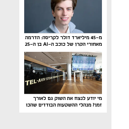
מ-45 מיליארד דולר לקריסה: הדרמה
מאחורי הקרן של כוכב ה-AI בן ה-25
מי יודע לנצח את השוק גם לאורך
זמן? מנהלי ההשקעות הבודדים שהכו
את ת״א־125