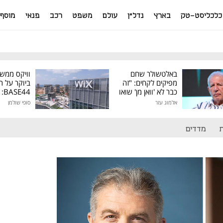
כלכליסט-טק
בארץ
נדל"ן
עולם
משפט
רכב
פנאי
מוסף
באלטשולר שחם
וויקס ממש
מפיקים לקחים: "זה
ביוקר על ר
כבר לא 'וואן מן' שואו
44
של גילעד"
אלמוג עזר
סופי שולמן
מיליון דולר
מדדים