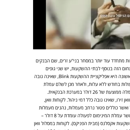
הפער בין המערכת הבנקאית לאלטרנטיבות מתחדד עוד יותר במסחר בני"ע זרים, שם הבנקים 
גם גובים עמלות המרת מט"ח גבוהות. בתחום הזה בנוסף לבתי ההשקעות, יש שני גופים 
פיננסיים שמציעים אלטרנטיבה זולה. הראשונה היא אפליקציית ההשקעות Blink, שאינה גובה 
דמי ניהול כלל ומאפשרת לבצע עד 10 פעולות בחודש ללא עלות, ולאחר מכן לשלם עמלת 
מינימום בסך 1.5 דולר, זאת בהשוואה לעמלה ממוצעת של 26 דולר במערכת הבנקאית. 
אלטרנטיבה שנייה מציע הבנק הדיגיטלי וואן זירו, שאינו גובה כלל דמי ניהול. לקוחות וואן, 
שמשלמים דמי מנוי חודשיים של 49 שקל ואשר כוללים פטור נרחב מעמלות, נהנים מעמלות 
הקנייה והמכירה הזולות ביותר (0.1%), כאשר עמלת המינימום לפעולה עומדת על 8 דולר – 
מדובר באופציה הזולה ביותר לצד בית ההשקעות אקסלנס (מבית הפניקס). לקוחות במסלול וואן 