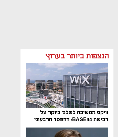
הנצפות ביותר בערוץ
וויקס ממשיכה לשלם ביוקר על
רכישת BASE44: ההפסד הרבעוני
זינק ל-76 מיליון דולר