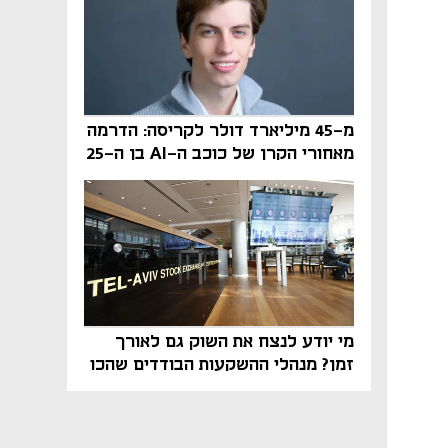
מ-45 מיליארד דולר לקריסה: הדרמה
מאחורי הקרן של כוכב ה-AI בן ה-25
מי יודע לנצח את השוק גם לאורך
זמן? מנהלי ההשקעות הבודדים שהכו
את ת״א־125