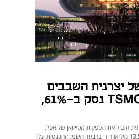
של יצרנית השבבים
הגדולה בעולם TSMC נסק ב-61%,
ת הוביל את הספקית מטייוואן של אפל,
אנבידיה ואינטל - לרווח נקי של 13.53 מיליארד ד' ברבעון השני; ההכנסות עלו