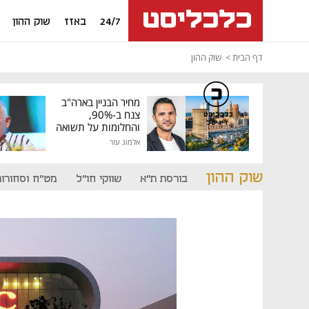
24/7
באזז
שוק ההון
דף הבית
שוק ההון
מחיר הבניין בארה"ב
צנח ב-90%,
כלכליסט
דיגיטל
והחלומות על תשואה
גבוהה התנפצו
אלמוג עזר
שוק ההון
בורסת ת"א
שווקי חו"ל
מט"ח וסחורות