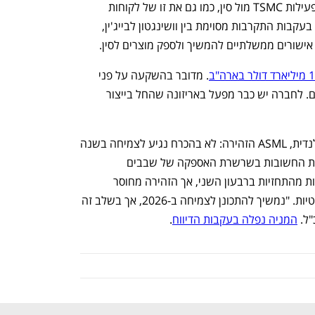
הגבלות היצוא של ארה"ב הגבילו גם את פעילות TSMC מול סין, כמו גם את זו של לקוחות 
מרכזיים דוגמת אנבידיה ו-AMD. עם זאת, בעקבות התקרבות מסוימת בין וושינגטון לבייג'ין, 
. מדובר בהשקעה על פני 
ארבע השנים הבאות מצד יצרנית השבבים. לחברה יש כבר מפעל באריזונה שהחל בייצור 
אתמול ענקית מכונות ייצור השבבים ההולנדית, ASML הזהירה: לא בהכרח נגיע לצמיחה בשנה 
הבאה. החברה ההולנדית, הנחשבת לאחת החשובות בשרשרת האספקה של שבבים 
מתקדמים, דיווחה אמנם על הזמנות גבוהות מהתחזיות ברבעון השני, אך הזהירה מחוסר 
הוודאות סביב המכסים ומתיחויות גיאופוליטיות. "נמשיך להתכונן לצמיחה ב-2026, אך בשלב זה 
ל. 
המניה נפלה בעקבות הדיווח
.