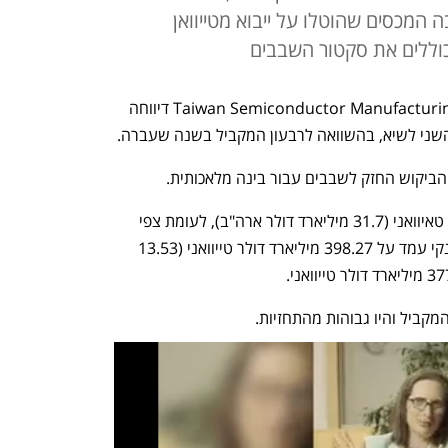
יארד ד'; גובה המכסים שהוטלו על ייבוא מטייוואן
חברת השבבים של טייוואן Taiwan Semiconductor Manufacturing Company דיווחה 
הביקוש החזק לשבבים עבור בינה מלאכותית.
ההכנסות עמדו על 933.80 מיליארד דולר טאיוואני (31.7 מיליארד דולר ארה"ב), לעומת צפי 
ל-931.24 מיליארד דולר טאיוואני. הרווח נקי עמד על 398.27 מיליארד דולר טייוואני (13.53 