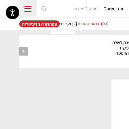
Duns 100
פורטל פיננסי
נפתח בכרטיסייה חדשה
הדואר האדום
ועידות
המהדורה הדיגיטלית
יכה לשלם
כישת
BASE: ההפסד
הרבעוני זינק ל-76