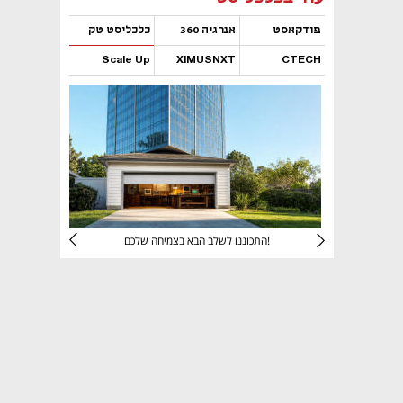
פודקאסט
אנרגיה 360
כלכליסט טק
Scale Up
XIMUSNXT
CTECH
נפתח בכרטיסייה חדשה
נפתח בכרטיסייה חדשה
נפתח בכרטיסייה חדשה
נפתח בכרטיסייה חדשה
יניהם
התכוננו לשלב הבא בצמיחה שלכם!