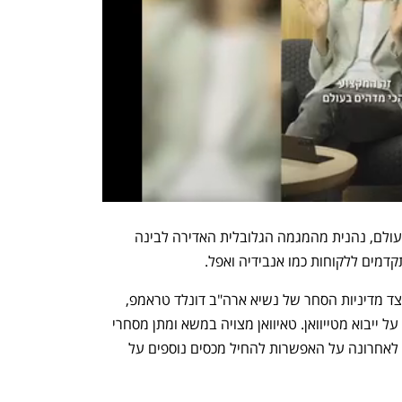
חברת TSMC, יצרנית השבבים הגדולה בעולם, נהנית מהמגמה הגלובלית האדירה לבינה 
דמים ללקוחות כמו אנבידיה ואפל.
עם זאת, לחברה עשויים להיות אתגרים מצד מדיניות הסחר של נשיא ארה"ב דונלד טראמפ, 
שהטיל מכסי "גומלין" בגובה של עד 32% על ייבוא מטייוואן. טאיוואן מצויה במשא ומתן מסחרי 
עם ארה"ב בנוגע לכך, וטראמפ אף הזהיר לאחרונה על האפשרות להחיל מכסים נוספים על 