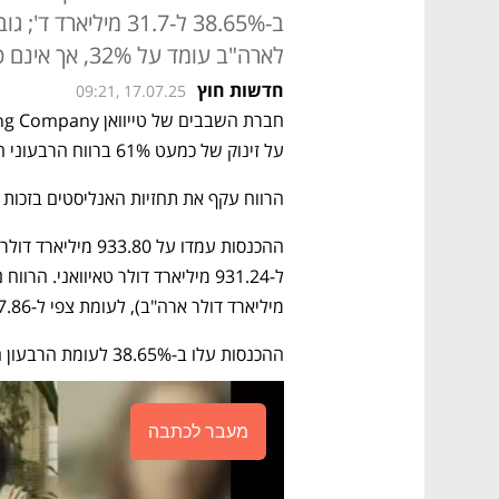
ב-38.65% ל-31.7 מיל
לארה"ב עומד על 32%, אך אינם כוללים את סקטור השבבים
חדשות חוץ
09:21, 17.07.25
על זינוק של כמעט 61% ברווח הרבעוני השני לשיא, בהשוואה לרבעון המקביל בשנה שעברה. 
הרווח עקף את תחזיות האנליסטים בזכות 
מיליארד דולר ארה"ב), לעומת צפי ל-377.86 מיליארד דולר טייוואני.
ההכנסות עלו ב-38.65% לעומת הרבעון המקביל והיו גבוהות מהתחזיות.
מעבר לכתבה