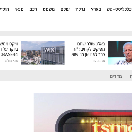
כלכליסט-טק
בארץ
נדל"ן
עולם
משפט
רכב
פנאי
מוסף
באלטשולר שחם
וויקס ממש
מפיקים לקחים: "זה
ביוקר על ר
כבר לא 'וואן מן' שואו
44
של גילעד"
אלמוג עזר
סופי שולמן
מיליון דולר
מדדים