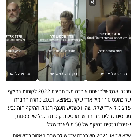
בתור מנכל אני מקבל מאות החלטות ביום, וה- Galaxy Z Fold8 Ultra עוזר לי לחתוך אותן מהר יותר_v
חינוך הוא המשישמה של החיים שלי - V
זה שינה לי את החיים: 
מנגד, אלטשולר שחם איבדה מאז תחילת 2022 לקוחות בהיקף 
של כמעט 110 מיליארד שקל. באמצע 2021 ניהלה החברה 
215 מיליארד שקל, שהיוו כשליש מענף הגמל. ההיקף הזה נבע 
מגיוסים גדולים מדי חודש ומרכישת קופות הגמל של פסגות, 
שניהלו נכסים בהיקף של 50 מיליארד שקל.
אלא שמאז 2021 השתרכה אלטשולר שחם מאחור בתשואות, 