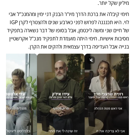
מיליון שקל יותר.
חימי קיבלה את ברכת הדרך מיו"ר הבנק דני ימין ומהמנכ"ל אבי 
לוי. היא תכנננה לפרוש לפני כארבע שנים ולהצטרף לקרן IGP 
של חיים שני ומשה ליכטמן, אבל בסופו של דבר נשארה בתפקיד 
מסיבות אישיות. חימי היתה מועמדת לתפקיד מנכ"ל אקרשטיין 
בנייה אבל העדיפה בדרך עצמאית ולהקים את הקרן.
אני לא צריכה את המשרד: רונית שרעבי-חדד מנהלת ארגון של 30000 עובדים מכל מקום_v
זה שינה לי את החיים: איך עידו איז'ק הופך את הסמארטפון לכלי צילום מקצועי_v
כלכליסט דיגיטל