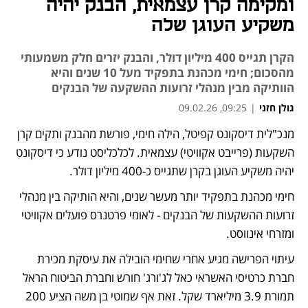
ומקימה קרן עצמאית, הבנק יהיה
משקיע העוגן שלה
הקרן תגייס 400 מיליון דולר, והבנק יזרים חלק משמעותי
מהסכום; חימי מכהנת בתפקיד מעל 10 שנים והיא
הוותיקה מבין מנהלי זרועות ההשקעה של הבנקים
גולן חזני
|
09:25, 09.02.26
מנכ"לית דיסקונט קפיטל, הילה חימי, פורשת מהבנק ותקים קרן 
נפתח בכרטיסייה חדשה
נפתח בכרטיסייה חדשה
השקעות (פרייבט אקוויטי) עצמאית. לכלכליסט נודע כי דיסקונט 
יהיה משקיע העוגן בקרן שתגייס כ-400 מיליון דולר.
חימי מכהנת בתפקיד יותר מעשר שנים, והיא הותיקה בין מנהלי 
זרועות ההשקעות של הבנקים - לאומי פרטנרס פועלים אקוויטי 
ומזרחי אינווסט.
עיתוי הפרישה מגיע אחרי שחימי הובילה את עיסקת מכירת 
חברת כרטיסי האשראי כאל לג'ורג' חורש וחברת הביטוח הראל 
תמורת 3.9 מיליארד שקל. זאת אף שמוטי בן משה הציע 200 