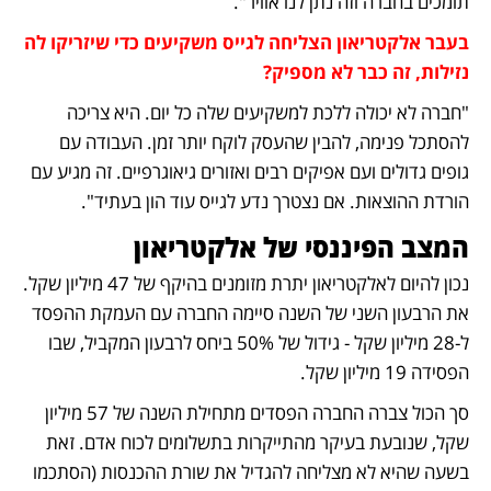
תומכים בחברה וזה נתן לנו אוויר".
בעבר אלקטריאון הצליחה לגייס משקיעים כדי שיזריקו לה 
נזילות, זה כבר לא מספיק?  
"חברה לא יכולה ללכת למשקיעים שלה כל יום. היא צריכה 
להסתכל פנימה, להבין שהעסק לוקח יותר זמן. העבודה עם 
גופים גדולים ועם אפיקים רבים ואזורים גיאוגרפיים. זה מגיע עם 
הורדת ההוצאות. אם נצטרך נדע לגייס עוד הון בעתיד".  
המצב הפיננסי של אלקטריאון
נכון להיום לאלקטריאון יתרת מזומנים בהיקף של 47 מיליון שקל. 
את הרבעון השני של השנה סיימה החברה עם העמקת ההפסד 
ל-28 מיליון שקל - גידול של 50% ביחס לרבעון המקביל, שבו 
הפסידה 19 מיליון שקל. 
סך הכול צברה החברה הפסדים מתחילת השנה של 57 מיליון 
שקל, שנובעת בעיקר מהתייקרות בתשלומים לכוח אדם. זאת  
בשעה שהיא לא מצליחה להגדיל את שורת ההכנסות (הסתכמו 