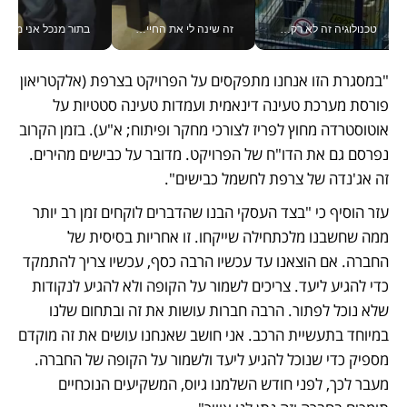
טכנולוגיה זה לא רק בהייטק: גם תעשיית המזון הישראלית מאמצת כלי AI, אוטומציה וניתוח דאטה בזמן אמת
זה שינה לי את החיים: איך עידו איז'ק הופך את הסמארטפון לכלי צילום מקצועי_v
בתור מנכל אני מקבל מאות הח
"במסגרת הזו אנחנו מתפקסים על הפרויקט בצרפת (אלקטריאון 
פורסת מערכת טעינה דינאמית ועמדות טעינה סטטיות על 
אוטוסטרדה מחוץ לפריז לצורכי מחקר ופיתוח; א"ע). בזמן הקרוב 
נפרסם גם את הדו"ח של הפרויקט. מדובר על כבישים מהירים. 
זה אג'נדה של צרפת לחשמל כבישים". 
עזר הוסיף כי "בצד העסקי הבנו שהדברים לוקחים זמן רב יותר 
ממה שחשבנו מלכתחילה שייקחו. זו אחריות בסיסית של 
החברה. אם הוצאנו עד עכשיו הרבה כסף, עכשיו צריך להתמקד 
כדי להגיע ליעד. צריכים לשמור על הקופה ולא להגיע לנקודות 
שלא נוכל לפתור. הרבה חברות עושות את זה ובתחום שלנו 
במיוחד בתעשיית הרכב. אני חושב שאנחנו עושים את זה מוקדם 
מספיק כדי שנוכל להגיע ליעד ולשמור על הקופה של החברה. 
מעבר לכך, לפני חודש השלמנו גיוס, המשקיעים הנוכחיים 