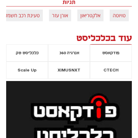
תגיות
טויוטה
אלקטריאון
אורן עזר
טעינת רכב חשמלי
עוד בכלכליסט
פודקאסט
אנרגיה 360
כלכליסט טק
Scale Up
XIMUSNXT
CTECH
יסייה חדשה
נפתח בכרטיסייה חדשה