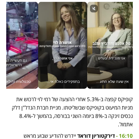
אין שעה שלא התעסקתי במשבר - טל אלכסנדרוביץ’ שגב מנהלת משברים תקשורתיים מכל מקום עם ה- Galaxy Z Fold8 Ultra שלה_v
בתפקידים כאלה אי אפשר לחכות: אושרת לוי מניעה השקעות ענק מהטלפון_v
טכנולוגיה זה לא רק בהייטק: גם תעשיי
קופיקס קפצה ב-5.3% אחרי ההצעה של רמי לוי לרכוש את 
מניות המיעוט בקופיקס שבשליטתו. מניית חברת הנדל"ן דלק 
נכסים זינקה ב-8% ביומה השני בבורסה, בהמשך ל-8.4% 
אתמול.
16:10 -
דירקטוריון דוראד
 יידרש להודיע שבוע מראש 