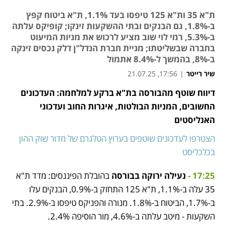
ת"א 35 ות"א 125 טיפסו בעד 1.1%, ת"א ביטוח קפץ
ב-1.8%, גם הבנקים ובתי ההשקעות זינקו; קופיקס עלתה
ב-5.3%, רמי לוי שוב מציע לרכוש את מניות המיעוט
בחברה שבשליטתו; מניית חברת הנדל"ן דלק נכסים זינקה
ב-8%, בהמשך ל-8.4% אתמול
שיר רייטר
|
17:56, 21.07.25
מאמר קניות
דיווח שוטף מהבורסה בת"א ברקע למלחמה: העדכונים 
נפתח בכרטיסייה חדשה
נפתח בכרטיסייה חדשה
נפתח בכרטיסייה חדשה
החשובים, המניות הבולטות, איגרות החוב ועדכוני 
האנליסטים
הצטרפו לעדכונים שוטפים בערוץ הטלגרם של מדור שוק ההון 
בכלכליסט
17:25 -
נעילה ירוקה בבורסה 
בהובלת הפיננסים: מדד ת"א 
35 עלה ב-1.1%, ת"א 125 התחזק ב-0.9%, הבנקים עלו 
ב-1.7%, הביטוח ב-1.8%. מנורה והפניקס טיפסו ב-2.9%. בתי 
השקעות - מיטב עלתה ב-4.6%, מור הוסיפה 2.4%.