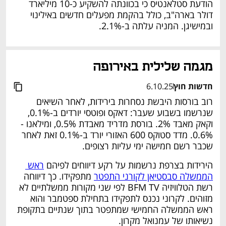
הודעת סטלאנטיס כי בכוונתה להשקיע כ-10 מיליארד 
דולר בארה"ב, כולל בהקמת מפעלים חדשים באילינוי 
ובמישיגן. המניה עלתה ב-2.1%.
נפתח בכרטיסייה חדשה
מגמה שלילית באירופה
חדשות חוץ
6.10.25
רוב בורסות היבשת נסחרות בירידות, לאחר השיאים 
שנרשמו בשבוע שעבר: דאקס ופוטסי יורדים ב-0.1%, 
וקאק מאבד 2%. בורסת מדריד מאבדת 0.5%, ומילאנו - 
0.6%. מדד סטוקס 600 האזורי יורד ב-0.1% זאת לאחר 
שכבר רשם חמישה ימי עליות רצופים.
הירידות בצרפת נרשמות על רקע דיווחים לפיהם 
ראש 
הממשלה סבסטיאן לקורני התפטר
 מתפקידו. כך דיווחה 
רשת הטלוויזיה BFM TV לפי שני מקורות ממשלתיים לא 
מזוהים. לקרוני נכנס לתפקידו בתחילת ספטמבר והוא 
ראש הממשלה החמישי שמתפטר בתוך שנתיים בתקופת 
נשיאותו של עמנואל מקרון.