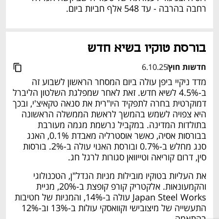
רחבה בהרבה - עד 548 אלף חביות ביום.
בורסת טוקיו בשיא חדש
חדשות חוץ
6.10.25
מדד ניקיי ביפן עולה ביום המסחר הראשון לשבוע זה 
ב-4.5% לשיא חדש. זאת לאחר שמפלגת השלטון הליברל 
דמוקרטית בחרה לתפקיד היו"רית את סנאה טקאיצ'י, ובכך 
היא צפויה לשמש בהמשך לראשת הממשלה הראשונה 
בתולדות המדינה. במקביל נרשמת מגמה מעורבת 
בבורסות אסיה, כאשר אוסטרליה מאבדת 0.1%, האנג 
סנג מחלש ב-0.7% ובורסת האנוי עולה ב-2%. בורסות 
סין, דרום קוריאה וטייוואן סגורות לרגל חג.
את העליות בטוקיו מובילות מניות הנדל"ן, הטכנולוגי 
והקמעונאות. אלקטריק קורפ קופצת ב-20%, מניית 
Japan Steel Works עולה ב-14%, והמניות של חטיבות 
התעשייה של מיצובישי וקוואסקי עולות ב-13% וב-12% 
בהתאמה. 