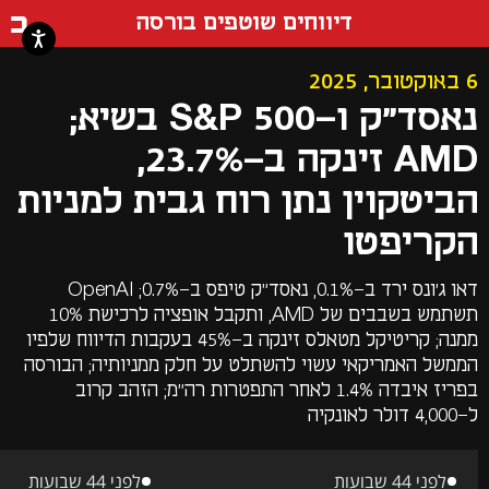
דף ה
דיווחים שוטפים בורסה
6 באוקטובר, 2025
נאסד"ק ו-S&P 500 בשיא;
AMD זינקה ב-23.7%,
הביטקוין נתן רוח גבית למניות
הקריפטו
דאו ג'ונס ירד ב-0.1%, נאסד"ק טיפס ב-0.7%; OpenAI
תשתמש בשבבים של AMD, ותקבל אופציה לרכישת 10%
ממנה; קריטיקל מטאלס זינקה ב-45% בעקבות הדיווח שלפיו
הממשל האמריקאי עשוי להשתלט על חלק ממניותיה; הבורסה
בפריז איבדה 1.4% לאחר התפטרות רה"מ; הזהב קרוב
ל-4,000 דולר לאונקיה
לפני 44 שבועות
לפני 44 שבועות