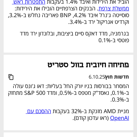
הוביל את הירידות ואיבד 1.4% בעקבות 
התפטרות ראש 
ממשלת צרפת
. הבנקים הצרפתיים הובילו את הירידות: 
סוסייטה ג'נרל איבד 4.2%, BNP פאריבה נחלש ב-3.2%, 
וקרדיט אגריקול ירד ב-3.4%.
בגרמניה, מדד דאקס סיים ביציבות, ובלונדון ירד מדד 
פוטסי ב-0.1%
נפתח בכרטיסייה חדשה
פתיחה חיובית בוול סטריט
חדשות חוץ
6.10.25
המסחר בבורסות בניו יורק החל בעליות: דאו ג'ונס עולה 
ב-0.1%, נאסד"ק מטפס ב-0.5%, ומדד S&P 500 מתחזק 
ב-0.3%.
מניית AMD מזנקת ב-32% בעקבות 
ההסכם עם 
OpenAI
 (ראו עדכון קודם).
נפתח בכרטיסייה חדשה
נפתח בכרטיסייה חדשה