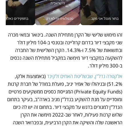
בתור מנכל אני מקבל מאות החלטות ביום, וה- Galaxy Z Fold8 Ultra עוזר לי לחתוך אותן מהר יותר_v
טכנולוגיה זה לא רק בהייטק: גם תעשיית המזון הישראלית מאמצת כלי AI, אוטומציה וניתוח דאטה בזמן אמת
בתפקידים כאלה אי אפשר לח
זהו מימוש שלישי של הקרן מתחילת השנה. בינואר ובמאי מכרה 
שני מקבצי דיור בדרום קרוליינה ובטנסי ב-104 מיליון דולר 
ובתשואות של 7.5% ו-14.3%. הקרן השלישית של החברה 
להשקעה במקבצי דיור מימשה במקביל מתחילת השנה נכסים 
ב-300 מיליון דולר.
אלקטרה נדל"ן, שבשליטת האחים זלקינד
 (באמצעות אלקו, 
51.2%) ובניהולו של אמיר יניב, פועלת במודל של חברת קרנות 
(Private Equity Funds) המגייסת כספים ממשקיעים פרטיים 
ומוסדיים על מנת להשקיע בנדל"ן מניב בארה"ב, בעיקר בתחום 
הנדל"ן למגורים בדגש על מקבצי דיור. בתחום זה יש לה כיום 
שלוש קרנות פעילות, לאחר שב-2022 מימשה את הקרן 
הראשונה שלה והשיקה את הקרן הרביעית, ובפברואר השנה 