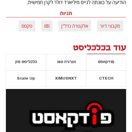
הודיעה על כוונתה לגייס מיליארד דולר לקרן חמישית. 
תגיות
מקבצי דיור
אלקטרה נדל"ן
IBI
טקסס
עוד בכלכליסט
פודקאסט
אנרגיה 360
כלכליסט טק
Scale Up
XIMUSNXT
CTECH
יסייה חדשה
נפתח בכרטיסייה חדשה