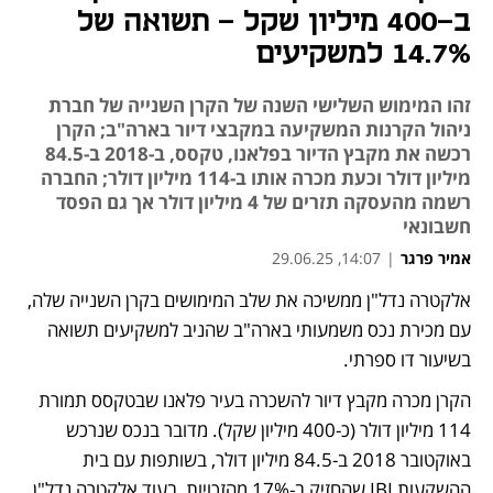
ב-400 מיליון שקל - תשואה של
14.7% למשקיעים
זהו המימוש השלישי השנה של הקרן השנייה של חברת
ניהול הקרנות המשקיעה במקבצי דיור בארה"ב; הקרן
רכשה את מקבץ הדיור בפלאנו, טקסס, ב-2018 ב-84.5
מיליון דולר וכעת מכרה אותו ב-114 מיליון דולר; החברה
רשמה מהעסקה תזרים של 4 מיליון דולר אך גם הפסד
חשבונאי
אמיר פרגר
|
14:07, 29.06.25
אלקטרה נדל"ן ממשיכה את שלב המימושים בקרן השנייה שלה, 
נפתח בכרטיסייה חדשה
עם מכירת נכס משמעותי בארה"ב שהניב למשקיעים תשואה 
בשיעור דו ספרתי.
הקרן מכרה מקבץ דיור להשכרה בעיר פלאנו שבטקסס תמורת 
114 מיליון דולר (כ-400 מיליון שקל). מדובר בנכס שנרכש 
באוקטובר 2018 ב-84.5 מיליון דולר, בשותפות עם בית 
ההשקעות IBI שהחזיק ב-17% מהזכויות, בעוד אלקטרה נדל"ן 