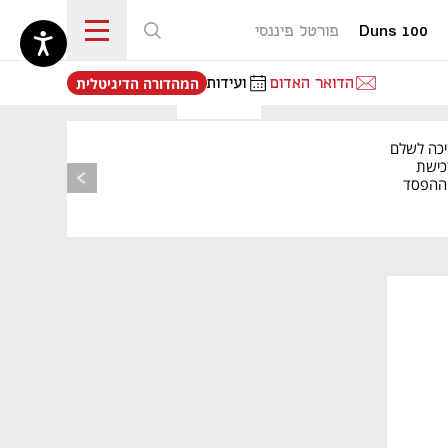
Duns 100
פורטל פיננסי
נפתח בכרטיסייה חדשה
הדואר האדום
ועידות
המהדורה הדיגיטלית
יכה לשלם
כישת
BASE: ההפסד
הרבעוני זינק ל-76