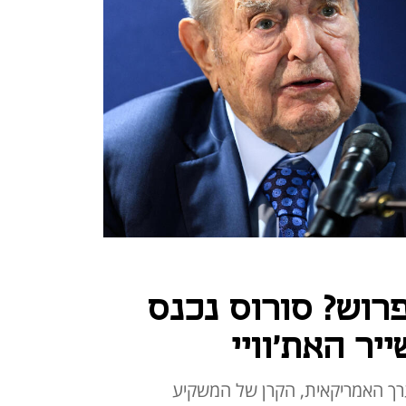
רוש? סורוס נכנס
ר האת'וויי
ערך האמריקאית, הקרן של המשקיע