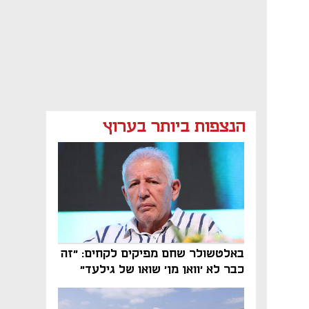
הנצפות ביותר בערוץ
באלטשולר שחם מפיקים לקחים: "זה
כבר לא 'וואן מן' שואו של גילעד"