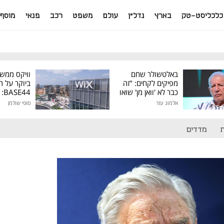
כלכליסט-טק
בארץ
נדל"ן
עולם
משפט
רכב
פנאי
מוסף
באלטשולר שחם
וויקס ממש
מפיקים לקחים: "זה
ביוקר על ר
כבר לא 'וואן מן' שואו
44
של גילעד"
אלמוג עזר
סופי שולמן
מיליון דולר
מדדים