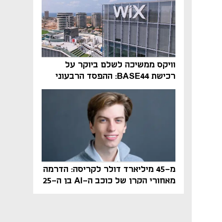
וויקס ממשיכה לשלם ביוקר על
רכישת BASE44: ההפסד הרבעוני
זינק ל-76 מיליון דולר
מ-45 מיליארד דולר לקריסה: הדרמה
מאחורי הקרן של כוכב ה-AI בן ה-25