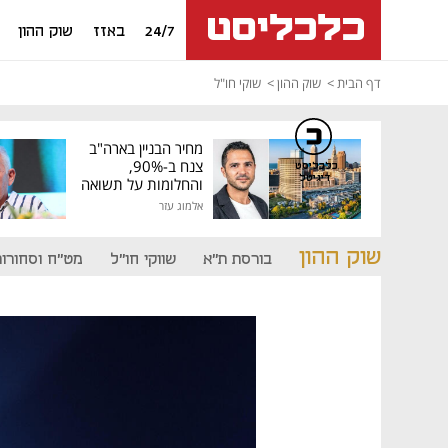
24/7
באזז
שוק ההון
דף הבית
שוק ההון
שוקי חו"ל
מחיר הבניין בארה"ב
צנח ב-90%,
כלכליסט
דיגיטל
והחלומות על תשואה
גבוהה התנפצו
אלמוג עזר
שוק ההון
בורסת ת"א
שווקי חו"ל
מט"ח וסחורות