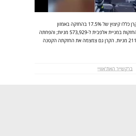
מנגד, חלק מהמכירות הטכנולוגיות של הקרן כללו קיצוץ של 17.5% בהחזקה באמזון 
ל-1,945,789 מניות; ירידה של 10.2% בהחזקות במניית אלפבית ל-573,929 מניות; והפחתה 
של 19.4% בהחזקה במיקרוסופט ל-211,966 מניות. הקרן גם צמצמה את החזקתה הקטנה 
ברקשייר האת'אוויי