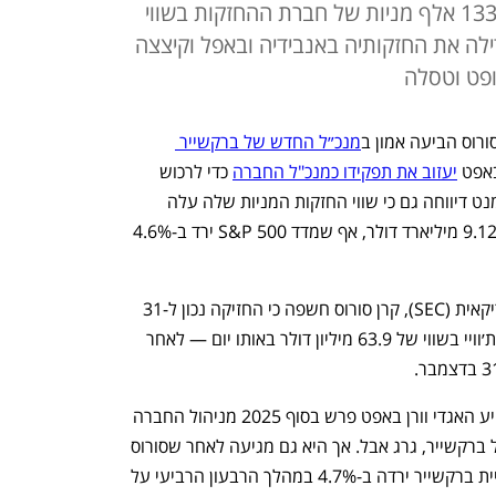
המיליארדר רכשה ברבעון הראשון 133 אלף מניות של חברת ההחזקות בשווי
הגדילה את החזקותיה באנבידיה ובאפל וקיצצה
ופט וטסלה
ורוס הביעה אמון ב
מנכ״ל החדש של ברקשייר 
אפט 
יעזוב את תפקידו כמנכ"ל החברה
 כדי לרכוש 
מניות של הקונגלומרט. סורוס פאנד מנג׳מנט דיווחה גם כי שווי החזקות המניות שלה עלה 
ב-5.7% במהלך הרבעון הראשון והגיע ל-9.12 מיליארד דולר, אף שמדד S&P 500 ירד ב-4.6% 
בדיווח שהוגש לרשות ניירות הערך האמריקאית (SEC), קרן סורוס חשפה כי החזיקה נכון ל-31 
במרץ ב-133,277 מניות של ברקשייר האת׳וויי בשווי של 63.9 מיליון דולר באותו יום — לאחר 
ההשקעה החדשה מגיעה לאחר שהמשקיע האגדי וורן באפט פרש בסוף 2025 מניהול החברה 
והוחלף על ידי אחד העובדים הוותיקים של ברקשייר, גרג אבל. אך היא גם מגיעה לאחר שסורוס 
זיהה הזדמנות “לקנות בירידה”, כאשר מניית ברקשייר ירדה ב-4.7% במהלך הרבעון הרביעי על 