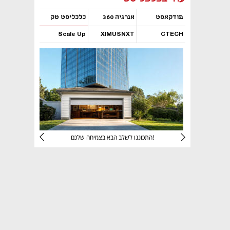
פודקאסט
אנרגיה 360
כלכליסט טק
Scale Up
XIMUSNXT
CTECH
נפתח בכרטיסייה חדשה
נפתח בכרטיסייה חדשה
נפתח בכרטיסייה חדשה
נפתח בכרטיסייה חדשה
יניהם
התכוננו לשלב הבא בצמיחה שלכם!