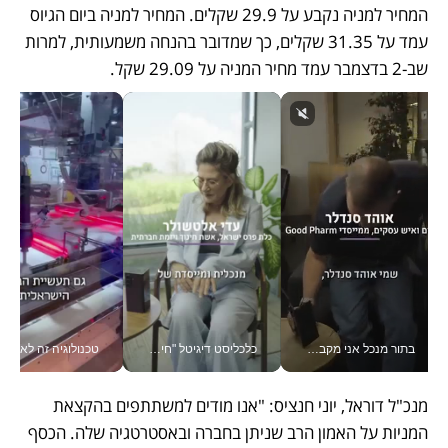
המחיר למניה נקבע על 29.9 שקלים. המחיר למניה ביום הגיוס 
עמד על 31.35 שקלים, כך שמדובר בהנחה משמעותית, למרות 
שב-2 בדצמבר עמד מחיר המניה על 29.09 שקל.
בתור מנכל אני מקבל מאות החלטות ביום, וה- Galaxy Z Fold8 Ultra עוזר לי לחתוך אותן מהר יותר_v
כלכליסט דיגיטל "חינוך הוא המשימה של החיים שלי"_v
טכנולוגיה זה לא רק בהייטק: גם תעשיי
מנכ"ל דוראל, יוני חנציס: "אנו מודים למשתתפים בהקצאת 
המניות על האמון הרב שניתן בחברה ובאסטרטגיה שלה. הכסף 