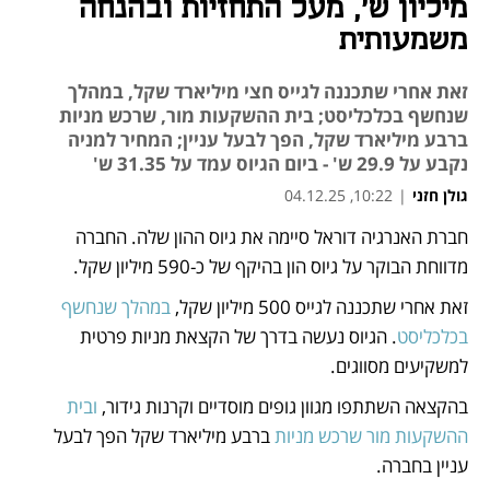
מיליון ש', מעל התחזיות ובהנחה
משמעותית
זאת אחרי שתכננה לגייס חצי מיליארד שקל, במהלך
שנחשף בכלכליסט; בית ההשקעות מור, שרכש מניות
ברבע מיליארד שקל, הפך לבעל עניין; המחיר למניה
נקבע על 29.9 ש' - ביום הגיוס עמד על 31.35 ש'
גולן חזני
|
10:22, 04.12.25
חברת האנרגיה דוראל סיימה את גיוס ההון שלה. החברה 
נפתח בכרטיסייה חדשה
נפתח בכרטיסייה חדשה
מדווחת הבוקר על גיוס הון בהיקף של כ-590 מיליון שקל.
זאת אחרי שתכננה לגייס 500 מיליון שקל, 
במהלך שנחשף 
בכלכליסט
. הגיוס נעשה בדרך של הקצאת מניות פרטית 
למשקיעים מסווגים.
בהקצאה השתתפו מגוון גופים מוסדיים וקרנות גידור, 
ובית 
ההשקעות מור שרכש מניות
 ברבע מיליארד שקל הפך לבעל 
עניין בחברה. 