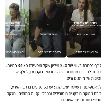
אני לא צריכה את המשרד: רונית שרעבי-חדד מנהלת ארגון של 30000 עובדים מכל מקום_v
בתור מנכל אני מקבל מאות החלטות ביום, וה- Galaxy Z Fold8 Ultra עוזר לי לחתוך אותן מהר יותר_v
חינוך הוא המש
גולף נסחרת בשווי של 320 מיליון שקל ומפעילה כ-340 חנויות. 
בניגוד לחברות מתחרות שלה כמו פוקס וקסטרו, לגולף אין 
זכיונות על מותגים זרים.
לג'אמפ-עונות שייסד יואב שמע יש 63 סניפים ברחבי הארץ, 
רובם ממוקמים בקניונים מובילים ובמרכזי קניות פתוחים, וחלקם 
סניפי רחוב וסניפי אאוטלט. 