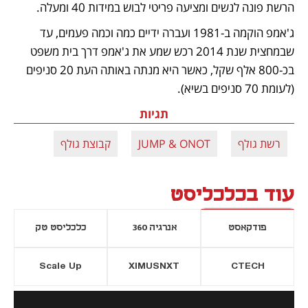
הרשת פונה לנשים ומציעה פריטי לבוש במידות 40 ומעלה. 
ג'אמפ הוקמה ב-1981 ועברה ידיים כמה וכמה פעמים, עד 
שבמחצית שנת 2014 רכש שמע את ג'אמפ דרך בית משפט 
בכ-800 אלף שקל, כאשר היא מנתה באותה העת 20 סניפים 
(לעומת 70 סניפים בשיא).
תגיות
רשת גולף
JUMP & ONOT
קבוצת גולף
עוד בכלכליסט
פודקאסט
אנרגיה 360
כלכליסט טק
Scale Up
XIMUSNXT
CTECH
יסייה חדשה
נפתח בכרטיסייה חדשה