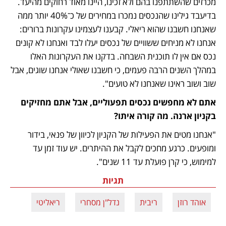
מכרזים שהשתתפנו בהם ולא זכינו, היינו מאוד רחוקים מהיעד. 
בדיעבד גילינו שהנכסים נמכרו במחירים של כ־40% יותר ממה 
שאנחנו חשבנו שהוא ריאלי. קבענו לעצמינו עקרונות ברורים: 
אנחנו לא מניחים ששוויים של נכסים יעלו לבד ואנחנו לא קונים 
נכס אם אין לו תוכנית השבחה. בדקנו את העקרונות האלו 
במהלך השנים הרבה פעמים, כי חשבנו שאולי אנחנו שוגים, אבל 
שוב ושוב ראינו שאנחנו לא טועים". 
אתם לא מחפשים נכסים תפעוליים, אבל אתם מחזיקים 
בקניון ארנה. מה קורה איתו?
"אנחנו מטים את הפעילות של הקניון לכיוון של פנאי, בידור 
ומופעים. כרגע מחכים לקבל את ההיתרים. יש עוד זמן עד 
למימוש, כי קרן פועלת עד 11 שנים". 
תגיות
אוהד רוזן
ריבית
נדל"ן מסחרי
ריאליטי