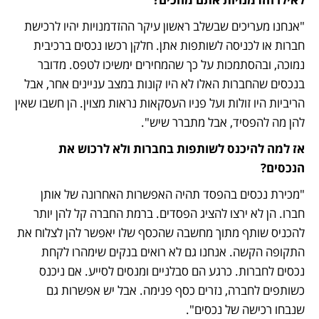
"אנחנו מעריכים שבשלב ראשון עיקר ההזדמנויות יהיו לרכישת 
חברות או לכניסה לשותפות אתן. חלקן רכשו נכסים ברכיבית 
נמוכה, ובהסתמכות על כך שהמחירים ימשיכו לטפס. מדובר 
בנכסים שהחברות האלו לא היו קונות במצב עניינים אחר, אבל 
הריביות היו זולות ועל פניו העסקאות נראות מצוין. הן חשבו שאין 
להן מה להפסיד, אבל מתברר שיש". 
אז למה להיכנס לשותפות בחברות ולא לרכוש את 
הנכסים?
"מכירת נכסים בהפסד תהיה האפשרות האחרונה של אותן 
חברו. הן לא ירצו להציג הפסדים. ברמת החברה קל להן יותר 
להכניס שותף מתוך מחשבה שהכסף שלו יאפשר להן לצלוח את 
התקופה הקשה. אנחנו גם לא רואים בנקים שימהרו לקחת 
נכסים לחברות. כרגע הם סבלניים ומנסים לסייע. אם ניכנס 
כשותפים לחברה, נזרים כסף פנימה. אבל יש אפשרות גם 
שנבחו רכישה של נכסים".