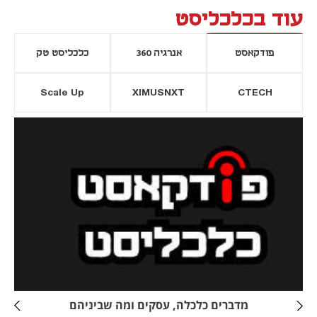
עוד בכלכליסט
פודקאסט
אנרגיה 360
כלכליסט טק
Scale Up
XIMUSNXT
CTECH
יסייה חדשה
נפתח בכרטיסייה חדשה
מדברים כלכלה, עסקים ומה שביניהם