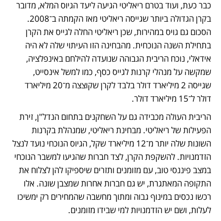
כבר כעת, ועוד בטרם ריאליטי הגיעה ליעד הגיוס המלא, מדובר 
בקרן הגדולה ביותר שגייסה ריאליטי מאז הקמתה ב־2008. 
הסכום גם גויס במהירות, שכן ריאליטי החלה לגייס את הקרן 
בתחילת השנה הנוכחית. מהבחינה הזו העיתוי שלה לא היה 
אידאלי, נוכח הריבית הגבוהה שנועדה להילחם באינפלציה, 
שמקשה על מנהלי קרנות לגייס כסף, כמו למשל אינסייט, 
שגייסה 2 מיליארד דולר בלבד לקרן שקוצצה מ־20 מיליארד 
דולר ל־15 מיליארד דולר. 
הריבית העולה מכבידה גם על השחקנים בתחום הנדל"ן, זירת 
הפעילות של ריאליטי. מבחינת ריאליטי, שמנהלת בקרנות 
השונות שלה יותר מ־12 מיליארד שקל, הגיוס הנוכחי נועד לנצל 
הזדמנויות. להשקפת הקרן, לצד חברות שהגיעו למשבר הנוכחי 
במצב פיננסי טוב, עם מזומנים ותזרים שיספיקו להן לצלוח את 
התקופה המאתגרת, יש גם חברות אחרות שמצבן שונה. אלו 
רכשו נכסים במינוף גבוה ומתוך מחשבה שהמחירים רק ימשיכו 
לעלות, ושם יש הזדמנויות למי שבידו מזומנים. 