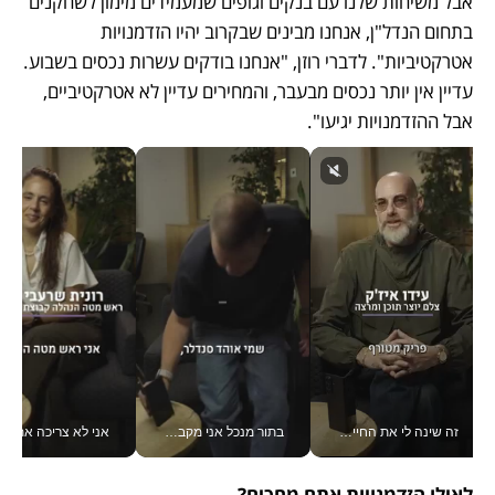
אבל משיחות שלנו עם בנקים וגופים שמעמידים מימון לשחקנים 
בתחום הנדל"ן, אנחנו מבינים שבקרוב יהיו הזדמנויות 
אטרקטיביות". לדברי רוזן, "אנחנו בודקים עשרות נכסים בשבוע. 
עדיין אין יותר נכסים מבעבר, והמחירים עדיין לא אטרקטיביים, 
אבל ההזדמנויות יגיעו". 
זה שינה לי את החיים: איך עידו איז'ק הופך את הסמארטפון לכלי צילום מקצועי_v
בתור מנכל אני מקבל מאות החלטות ביום, וה- Galaxy Z Fold8 Ultra עוזר לי לחתוך אותן מהר יותר_v
אני לא צריכה את המשרד:
לאילו הזדמנויות אתם מחכים? 