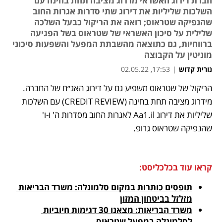
חברת דירוג האשראי מדרוג מציבה תחת בחינה עם
השלכות שליליות את דירוג שתי סדרות אגרות החוב
שהנפיקה שטראוס; רואה את הריקול כבעל השלכה
שלילית על סיכון האשראי של שטראוס בשל הפגיעה
ברווחיות, גם כתוצאה מהשבתת המפעל והשפעות סיכוני
מוניטין על הקבוצה
נורית קדוש
|
17:53, 02.05.22
מאמר קניות
מאמר קניות
מאמר קניות
הריקול של שטראוס משפיע גם על דירוג האג״ח של החברה. 
נפתח בכרטיסייה חדשה
מידרוג מציבה תחת בחינה (CREDIT REVIEW) עם השלכות 
שליליות את דירוג Aa1.il לאגרות החוב מסדרות ה' ו-ו' 
שהנפיקה שטראוס גרופ. 
קראו עוד בכלכליסט:
תופסים כותרות במקום סלמונלה: משרד הבריאות 
מזלזל בביטחון המזון
משרד הבריאות: מצאנו 30 דגימות חיוביות 
לסלמונלה במפעל שטראוס