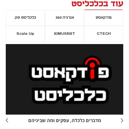
עוד בכלכליסט
פודקאסט
אנרגיה 360
כלכליסט טק
Scale Up
XIMUSNXT
CTECH
יסייה חדשה
נפתח בכרטיסייה חדשה
מדברים כלכלה, עסקים ומה שביניהם