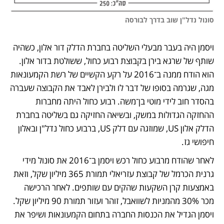
סונול נדל"ן שוב בדרך לבורסה
ויסמן היה בעבר מבעלי השליטה בחברת הדלק דור אלון, כשהיה 
שותף של שרגא בירן בקבוצת רבוע כחול, ששולטת בדור אלון. 
הוא הודח ממנה ב־2016 על רקע הקשיים של רשת הקמעונאות 
מגה, שגרמה בסופו של דבר לו ולבירן לאבד את הקבוצה שעברה 
בהסדר חוב לידי מוטי בן־משה. רבוע כחול היתה מחברות 
ההחזקה הגדולות במשק, ובשיאה החזיקה גם בשליטה בחברת 
הדלק אלון US, שמוזגה עם דלק US, ברבוע כחול נדל"ן ובאלון 
חיפושי גז.
לאחר שהודח מרבוע כחול רכש ויסמן ב־2016 את סונול מידי 
גרנית הכרמל של קבוצת עזריאלי תמורת 365 מיליון שקל, וזאת 
באמצעות קרן השקעות שהקים עם שותפים. לאחר הרכישה 
מכר 30% מהמניות לשוואבל, זוהר ועזור תמורת 90 מיליון שקל. 
ויסמן הגדיל את הכנסות החברה בתחום הקמעונאות ושיפר את 