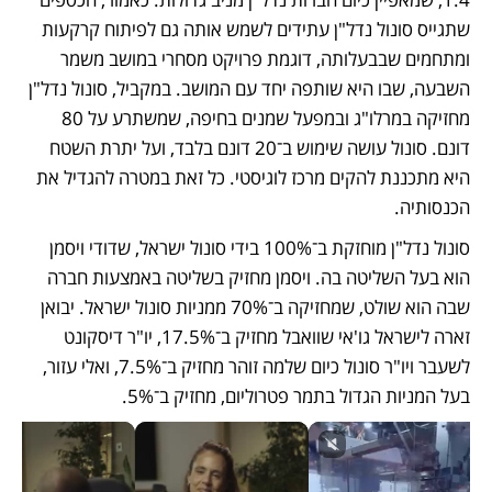
שתגייס סונול נדל"ן עתידים לשמש אותה גם לפיתוח קרקעות 
ומתחמים שבבעלותה, דוגמת פרויקט מסחרי במושב משמר 
השבעה, שבו היא שותפה יחד עם המושב. במקביל, סונול נדל"ן 
מחזיקה במרלו"ג ובמפעל שמנים בחיפה, שמשתרע על 80 
דונם. סונול עושה שימוש ב־20 דונם בלבד, ועל יתרת השטח 
היא מתכננת להקים מרכז לוגיסטי. כל זאת במטרה להגדיל את 
הכנסותיה.
סונול נדל"ן מוחזקת ב־100% בידי סונול ישראל, שדודי ויסמן 
הוא בעל השליטה בה. ויסמן מחזיק בשליטה באמצעות חברה 
שבה הוא שולט, שמחזיקה ב־70% ממניות סונול ישראל. יבואן 
זארה לישראל גו'אי שוואבל מחזיק ב־17.5%, יו"ר דיסקונט 
לשעבר ויו"ר סונול כיום שלמה זוהר מחזיק ב־7.5%, ואלי עזור, 
בעל המניות הגדול בתמר פטרוליום, מחזיק ב־5%.