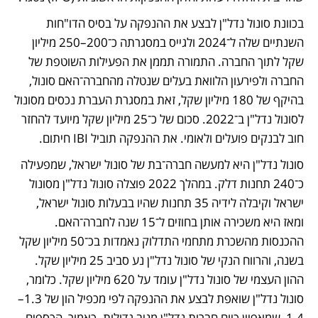
בכוונת סונול נדל"ן לבצע את ההנפקה על בסיס הדו"חות 
השנתיים שלה ל־2024 ולגייס במסגרתה כ־200–250 מיליון 
שקל לתוך החברה. התמורה תממן את הפעילות השוטפת של 
החברה ולפירעון הלוואת בעלים שנטלה מהחברה־האם סונול, 
בהיקף של 180 מיליון שקל, זאת במסגרת העברת נכסים מסונול 
לסונול נדל"ן ב־2022. סכום של כ־25 מיליון שקל מיועד להחזר 
חוב לבנקים פועלים ולאומי. את ההנפקה תוביל IBI חיתום.
סונול נדל"ן היא למעשה חברה־בת של סונול ישראל, שמפעילה 
כ־240 תחנות דלק. במהלך 2022 פוצלה סונול נדל"ן מסונול 
ישראל וקיבלה לידיה 35 תחנות שהיו בבעלות סונול ישראל, 
ומאז היא משכירה אותן בחוזים ל־15 שנה לחברה־האם. 
ההכנסות מהשכרת מתחמי התדלוק נאמדות בכ־50 מיליון שקל 
בשנה, והרווח הנקי של סונול נדל"ן נע סביב 25 מיליון שקל. 
ההון העצמי של סונול נדל"ן עומד על 620 מיליון שקל. כלומר, 
סונול נדל"ן שואפת לבצע את ההנפקה לפי מכפיל הון של 1.3–
1.4, שמאפיין כיום חברות נדל"ן מניב גדולות. כאמור, הכספים 