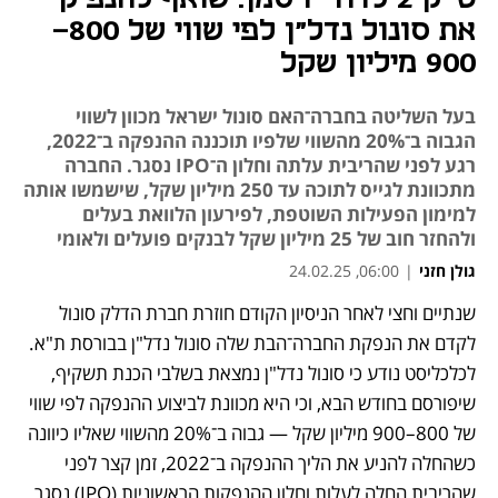
את סונול נדל"ן לפי שווי של 800–
900 מיליון שקל
בעל השליטה בחברה־האם סונול ישראל מכוון לשווי
הגבוה ב־20% מהשווי שלפיו תוכננה ההנפקה ב־2022,
רגע לפני שהריבית עלתה וחלון ה־IPO נסגר. החברה
מתכוונת לגייס לתוכה עד 250 מיליון שקל, שישמשו אותה
למימון הפעילות השוטפת, לפירעון הלוואת בעלים
ולהחזר חוב של 25 מיליון שקל לבנקים פועלים ולאומי
גולן חזני
|
06:00, 24.02.25
שנתיים וחצי לאחר הניסיון הקודם חוזרת חברת הדלק סונול 
לקדם את הנפקת החברה־הבת שלה סונול נדל"ן בבורסת ת"א. 
לכלכליסט נודע כי סונול נדל"ן נמצאת בשלבי הכנת תשקיף, 
שיפורסם בחודש הבא, וכי היא מכוונת לביצוע ההנפקה לפי שווי 
של 800–900 מיליון שקל — גבוה ב־20% מהשווי שאליו כיוונה 
כשהחלה להניע את הליך ההנפקה ב־2022, זמן קצר לפני 
שהריבית החלה לעלות וחלון ההנפקות הראשוניות (IPO) נסגר. 