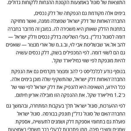
התוצאות של סונול באמצעות הקטנת ההנחות ללקוחות גדולים.
בימים אלה מקודמת גם הנפקתה של דלק נכסים, 
החברה־האחות של דלק ישראל שפוצלה ממנה, ואשר מחזיקה 
בתחנות הדלק שאותן היא משכירה לה. במובן זה מדובר בחברה 
דומה לסונול נדל"ן. בעלי השליטה בדלק נכסים ודלק ישראל — 
להב אל.אר שבשליטת אבי לוי, וב.ג.מ של אורי מנצור — שואפים 
גם הם לשווי דומה. לפי המכפילים בשוק, דלק נכסים עשויה 
להיות מונפקת לפי שווי כמיליארד שקל.
בנוסף נודע לכלכליסט כי להב ומנצור מקדמים גם את הנפקת 
החברה־האחות דלק ישראל, שהתשקיף שלה מוכן בימים אלה. 
ככל הידוע, השאיפה היא להנפיק את דלק ישראל לפי שווי של 
כ־1.2 מיליארד שקל. את ההנפקה הזו מובילה אוריון חיתום.
לפי ההערכות, סונול ישראל תלך בעקבות המתחרה, ובהמשך גם 
החברה־האם של סונול נדל"ן תונפק בבורסה. סונול ישראל 
פועלת גם בתחומי אספקת דלק ושמנים לתעשייה, אספקת 
שמנים ומוצרי סיכה, מתן פתרונות לבעלי רכב חשמלי באמצעות 