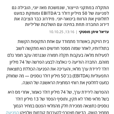
התקלה במתקני הייצור, שנמשכת מאז יוני, הובילה גם
לפגיעה של 50 מיליון דולר ב־EBITDA ומוחקת כמעט
לחלוטין את הרווח בינואר-יוני. מידרוג כבר הציבה את
דירוג החברה תחת בחינה עם השלכות שליליות
עדיאל איתן מוסטקי
|
13:16, 10.10.25
בית הזיקוק באשדוד מתמודד עם אחת התקופות הקשות 
נפתח בכרטיסייה חדשה
נפתח בכרטיסייה חדשה
נפתח בכרטיסייה חדשה
בתולדותיו, לאחר שמזה מספר חודשים הוא מתקשה לשוב 
לפעילות מלאה בעקבות תקלה חמורה שנגרמה עקב חומר גלם 
מזוהם. החברה הודיעה כי נאלצה לבצע הפרשה של 74 מיליון 
דולר לירידת ערך מלאי, והעריכה את הפגיעה הכוללת בתוצאות 
התפעוליות (EBITDA) בכ־50 מיליון דולר נוספים — מה שמוחק 
כמעט לחלוטין את רווחי המחצית הראשונה של השנה.
ההפרשה לירידת ערך, של 74 מיליון דולר כאמור, אחרי מס היא 
בשל מלאי סולר לא תקין, ותוסיף הפסד של 13 מיליון דולר 
נוספים כתוצאה ממכירת חלק מהמלאי הפגום במחיר הנמוך 
ממחיר השוק. הדיווח מצטרף להערכות קודמות שלפיהן 
הפגיעה 