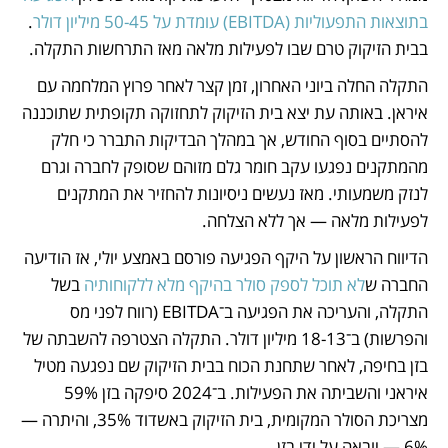
בתוצאות התפעוליות (EBITDA) עומדת על 50-45 מיליון דולר
. 
בבית הזיקוק טרם שבו לפעילות מלאה מאז התרחשות התקלה.
התקלה החלה ביוני האחרון, זמן קצר לאחר פרוץ המלחמה עם 
איראן. באותה עת יצא בית הזיקוק לתחזוקה תקופתית שתוכננה 
להסתיים בסוף החודש, אך במהלך הבדיקות התברר כי חלק 
מהמתקנים נפגעו עקב חומר גלם מזוהם שסופק לחברה וגרם 
לנזק משמעותי. מאז נעשים ניסיונות להחזיר את המתקנים 
לפעילות מלאה — אך ללא הצלחה.
הדיווח הראשון על היקף הפגיעה פורסם באמצע יולי, אז הודיעה 
החברה ש
לא תוכל לספק סולר בהיקף מלא ללקוחותיה
 בשל 
התקלה, והעריכה את הפגיעה ב־EBITDA (רווח לפני מס 
והפרשות) ב־18-13 מיליון דולר. התקלה הצטרפה להשבתה של 
בזן בחיפה, לאחר שתחנת הכוח בבית הזיקוק שם נפגעה מטיל 
איראני והשביתה את הפעילות. ב־2024 סיפקה בזן 59% 
מצריכת הסולר המקומית, בית הזיקוק באשדוד 35%, והיתרה — 
6% — יובאה על ידי בזן.