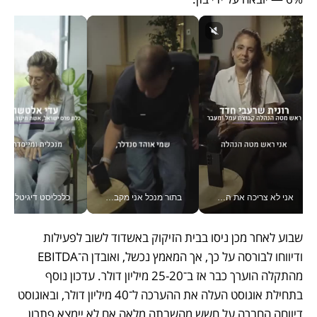
אני לא צריכה את המשרד: רונית שרעבי-חדד מנהלת ארגון של 30000 עובדים מכל מקום_v
בתור מנכל אני מקבל מאות החלטות ביום, וה- Galaxy Z Fold8 Ultra עוזר לי לחתוך אותן מהר יותר_v
כלכליסט דיגיטל
שבוע לאחר מכן ניסו בבית הזיקוק באשדוד לשוב לפעילות 
ודיווחו לבורסה על כך, אך המאמץ נכשל, ואובדן ה־EBITDA 
מהתקלה הוערך כבר אז ב־25-20 מיליון דולר. עדכון נוסף 
בתחילת אוגוסט העלה את ההערכה ל־40 מיליון דולר, ובאוגוסט 
דיווחה החברה על חשש מהשבתה מלאה אם לא יימצא פתרון 