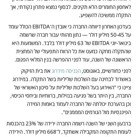
לאחסון החומרים הלא תקינים. לבסוף נמצא פתרון נקודתי, אך 
התקלה ממשיכה להשפיע.
בעדכון האחרון דיווחה החברה כי אובדן ה־EBITDA הכולל עומד 
על 50-45 מיליון דולר — נתון מהותי עבור חברה שרשמה 
בינואר-יוני EBITDA של 63 מיליון דולר בלבד. המשמעות היא 
שהתקלה מחקה כמעט את כל הרווח התפעולי של המחצית 
הראשונה של השנה, עוד לפני ההפרשה בגין המלאי הפגום.
לפני כחודשיים, באוגוסט, 
הכניסה מידרוג
 את בית הזיקוק 
באשדוד לבחינה עם השלכות שליליות בשל התקלה. במידרוג 
ציינו כי "האירוע בעל השלכות שליליות על סיכון האשראי של 
החברה, בין היתר בשל פגיעה בנזילות, ברווחיות וביחסי הכיסוי, 
וכן בהערכת יכולתה של החברה לעמוד באמות המידה 
הפיננסיות מול הגורמים המממנים".
ברבעון השני של השנה רשמה החברה ירידה של 23% בהכנסות 
לעומת התקופה המקבילה אשתקד, ל־668 מיליון דולר. הירידה 