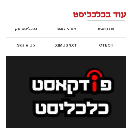
עוד בכלכליסט
פודקאסט
אנרגיה 360
כלכליסט טק
Scale Up
XIMUSNXT
CTECH
יסייה חדשה
נפתח בכרטיסייה חדשה