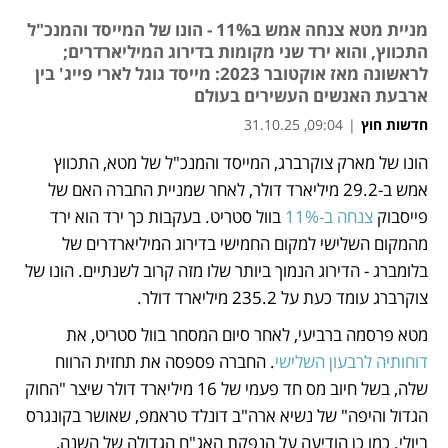
מניית מטא צנחה אמש ב11% - הונו של המייסד והמנכ"ל
התכווץ, והוא ירד שני מקומות בדירוג המיליארדרים;
לראשונה מאז אוקטובר 2023: מייסד גוגל לארי פייג' בין
ארבעת האנשים העשירים בעולם
חדשות חוץ
|
09:04, 31.10.25
הונו של מארק צוקרברג, המייסד והמנכ"ל של מטא, התכווץ 
נפתח בכרטיסייה חדשה
נפתח בכרטיסייה חדשה
נפתח בכרטיסייה חדשה
נפתח בכרטיסייה חדשה
אמש ב-29.2 מיליארד דולר, לאחר שמניית החברה האם של 
פייסבוק 
צנחה ב-11%
 בוול סטריט. בעקבות כך ירד הוא ירד 
מהמקום השלישי למקום החמישי בדירוג המיליארדרים של 
בלומברג - הדירוג הנמוך ביותר שלו מזה קרוב לשנתיים. הונו של 
צוקרברג עומד כעת על 235.2 מיליארד דולר.
מטא פרסמה ברביעי, לאחר סיום המסחר בוול סטריט, את 
דוחותיה לרבעון השלישי
. החברה פספסה את תחזית הרווח 
שלה, בשל חיוב מס חד פעמי של 16 מיליארד דולר שיצר "החוק 
הגדול והיפה" של נשיא ארה"ב דונלד טראמפ, שאושר בקונגרס 
ביולי. כמו כן הודיעה על הנפקת האג"ח הגדולה של השנה, 