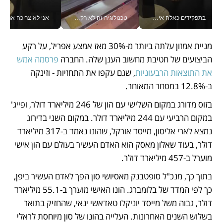
בתפקידים כאלה אי אפשר לחכות: אושרת לוי מניעה השקעות ענק מהטלפון_v
טכנולוגיה זה לא רק בהייטק: גם תעשיית המזון הישראלית מאמצת כלי AI, אוטומציה וניתוח דאטה בזמן אמת
אני לא צריכה את המשרד:
מניית אמזון עלתה ביותר מ-30% מאז אמצע אפריל, על רקע 
הביצועים של חטיבת מחשוב הענן שלה. החברה 
פרסמה אמש 
את התוצאות הרבעוניות
, שגם עקפו את התחזיות - וזינקה 
ב-12.8% במסחר המאוחר.
בזוס מדורג במקום השלישי עם הון של 246 מיליארד דולר, ופייג' 
במקום הרביעי עם 244 מיליארד דולר. במקום השני בדירוג 
נמצא לארי אליסון, מייסד אורקל, שהונו נאמד ב-317 מיליארד 
דולר, בעוד שאלון מאסק הוא האדם העשיר בעולם עם הון אישי 
מוערל ב-457 מיליארד דולר. 
בתוך כך, מנכ"ל סופטבנק מאסיושי סון הפך לאדם העשיר ביפן, 
כך לפי המדד של בלומברג. הונו האישי מוערך ב-55.1 מיליארד 
דולר, גבוה משל מייסד יוניקלו טאדאשי ינאי, שהחזיק בתואר 
בשלוש השנים האחרונות. העלייה בהונו של סון מיוחסת לראלי 