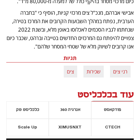
כיום מרכזי מסחר בהיקף כולל של למעלה מ-80,000 מ"ר". 
אבישי אברהם, מנכ"ל צים מרכזי קניות, הוסיף כי "בחברה 
הערבית, נפתח במהלך השבועות הקרובים את המרכז בטירה, 
שנחתמו לגביו הסכמים לאכלוסו באופן מלא, ובשנת 2022 
צפויים להיפתח גם המרכזים החדשים בטייבה וברהט, שכבר כיום 
אנו קרובים לשיווק מלא של שטחי המסחר שלהם".
תגיות
רני צים
שכירות
צים
עוד בכלכליסט
פודקאסט
אנרגיה 360
כלכליסט טק
Scale Up
XIMUSNXT
CTECH
יסייה חדשה
נפתח בכרטיסייה חדשה