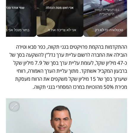
טכנולוגיה זה לא רק בהייטק: גם תעשיית המזון הישראלית מאמצת כלי AI, אוטומציה וניתוח דאטה בזמן אמת
אני לא צריכה את המשרד: רונית שרעבי-חדד מנהלת ארגון של 30000 עובדים מכל מקום_v
בתור מנכל אני מקבל מאות הח
ההתקדמות בהקמת פרויקטים בגני תקווה, כפר סבא וטירה 
הובילה את החברה לרשום עליית ערך נדל"ן להשקעה בסך של 
כ-47 מיליון שקל, לעומת עליית ערך בסך של 7.9 מיליון שקל 
ברבעון המקביל אשתקד. מתוך עליית הערך האמורה, רווחי 
שיערוך בסך של 15 מיליון שקל משקפים את הרווח מעסקת 
מכירת 50% מהזכויות במרכז המסחרי בגני תקווה.   