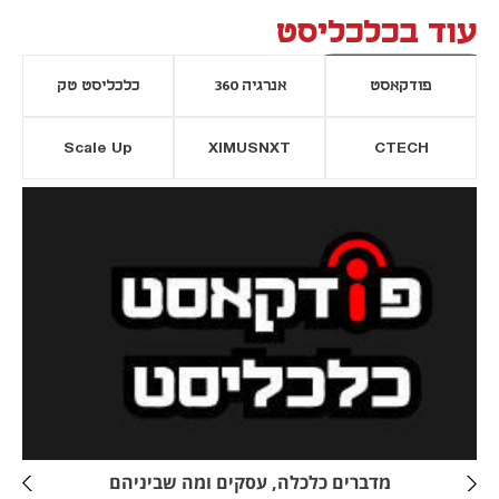
עוד בכלכליסט
פודקאסט
אנרגיה 360
כלכליסט טק
Scale Up
XIMUSNXT
CTECH
יסייה חדשה
נפתח בכרטיסייה חדשה
מדברים כלכלה, עסקים ומה שביניהם