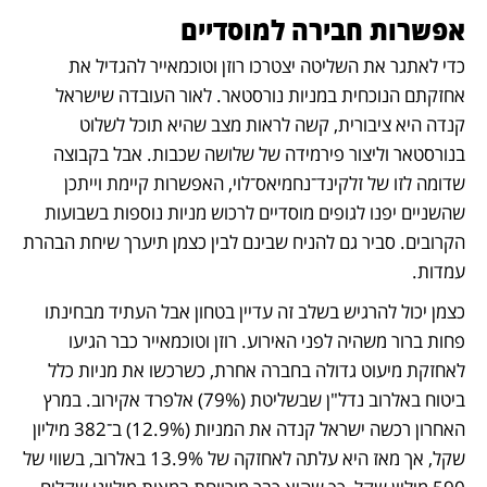
אפשרות חבירה למוסדיים
כדי לאתגר את השליטה יצטרכו רוזן וטוכמאייר להגדיל את 
אחזקתם הנוכחית במניות נורסטאר. לאור העובדה שישראל 
קנדה היא ציבורית, קשה לראות מצב שהיא תוכל לשלוט 
בנורסטאר וליצור פירמידה של שלושה שכבות. אבל בקבוצה 
שדומה לזו של זלקינד־נחמיאס־לוי, האפשרות קיימת וייתכן 
שהשניים יפנו לגופים מוסדיים לרכוש מניות נוספות בשבועות 
הקרובים. סביר גם להניח שבינם לבין כצמן תיערך שיחת הבהרת 
עמדות.
כצמן יכול להרגיש בשלב זה עדיין בטחון אבל העתיד מבחינתו 
פחות ברור משהיה לפני האירוע. רוזן וטוכמאייר כבר הגיעו 
לאחזקת מיעוט גדולה בחברה אחרת, כשרכשו את מניות כלל 
ביטוח באלרוב נדל"ן שבשליטת (79%) אלפרד אקירוב. במרץ 
האחרון רכשה ישראל קנדה את המניות (12.9%) ב־382 מיליון 
שקל, אך מאז היא עלתה לאחזקה של 13.9% באלרוב, בשווי של 