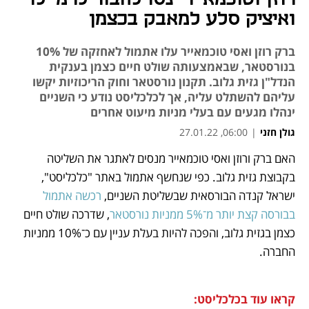
ואיציק סלע למאבק בכצמן
ברק רוזן ואסי טוכמאייר עלו אתמול לאחזקה של 10%
בנורסטאר, שבאמצעותה שולט חיים כצמן בענקית
הנדל"ן גזית גלוב. תקנון נורסטאר וחוק הריכוזיות יקשו
עליהם להשתלט עליה, אך לכלכליסט נודע כי השניים
ינהלו מגעים עם בעלי מניות מיעוט אחרים
גולן חזני
|
06:00, 27.01.22
האם ברק ורוזן ואסי טוכמאייר מנסים לאתגר את השליטה 
נפתח בכרטיסייה חדשה
נפתח בכרטיסייה חדשה
נפתח בכרטיסייה חדשה
נפתח בכרטיסייה חדשה
בקבוצת גזית גלוב. כפי שנחשף אתמול באתר "כלכליסט", 
ישראל קנדה הבורסאית שבשליטת השניים, 
רכשה אתמול 
בבורסה קצת יותר מ־5% ממניות נורסטאר
, שדרכה שולט חיים 
כצמן בגזית גלוב, והפכה להיות בעלת עניין עם כ־10% ממניות 
החברה. 
קראו עוד בכלכליסט: