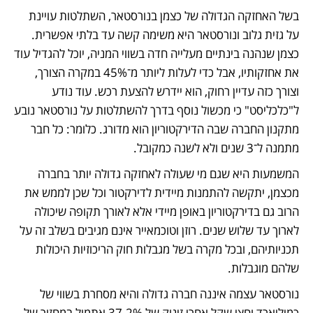
בשל האחזקה הגדולה של כצמן בנורסטאר, השתלטות עויינת 
על גזית גלוב ונורסטאר היא משימה קשה עד בלתי אפשרית. 
כצמן שנהנה בינתיים מעלייה חדה בשווי המניה, יוכל להגדיל עוד 
את אחזקותיו, אבל כדי לעלות ליותר מ־45% במקרה הצורך, 
וצורך כזה עדיין רחוק, הוא יידרש להצעת רכש. עוד נודע 
ל"כלכליסט" כי מכשול נוסף בדרך להשתלטות על נורסטאר נובע 
מתקנון החברה שבה הדירקטוריון הוא מדורג. כלומר: כל חבר 
מתמנה ל־3 שנים ולא לשנה כמקובל. 
המשמעות היא שגם מי שעולה לאחזקה גדולה יותר בחברה 
מכצמן, יתקשה להתמנות מיידית לדירקטור וכל שכן לממש את 
הרוב גם בדירקטוריון באופן מיידי אלא לאורך תקופה שיכולה 
לארוך עד שלוש שנים. רוזן וטוכמאייר אינם מגיבים בשלב זה על 
תכניותיהם, ובכל מקרה בשל מגבלות חוק הריכוזיות היכולות 
שלהם מוגבלות. 
נורסטאר עצמה איננה חברה גדולה והיא מסחרת בשווי של 
כמיליארד וחצי שקל אחרי זינוק של 37.2% אתמול במחזור של 