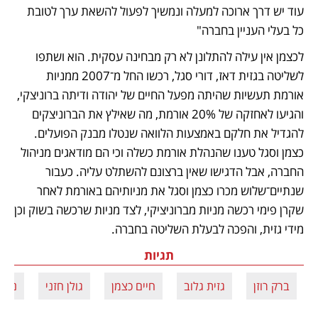
עוד יש דרך ארוכה למעלה ונמשיך לפעול להשאת ערך לטובת 
כל בעלי העניין בחברה"
לכצמן אין עילה להתלונן לא רק מבחינה עסקית. הוא ושתפו 
לשליטה בגזית דאז, דורי סגל, רכשו החל מ־2007 ממניות 
אורמת תעשיות שהיתה מפעל החיים של יהודה ודיתה ברוניצקי, 
והגיעו לאחזקה של 20% אורמת, מה שאילץ את הברוניצקים 
להגדיל את חלקם באמצעות הלוואה שנטלו מבנק הפועלים. 
כצמן וסגל טענו שהנהלת אורמת כשלה וכי הם מודאגים מניהול 
החברה, אבל הדגישו שאין ברצונם להשתלט עליה. כעבור 
שנתיים־שלוש מכרו כצמן וסגל את מניותיהם באורמת לאחר 
שקרן פימי רכשה מניות מברוניציקי, לצד מניות שרכשה בשוק וכן 
מידי גזית, והפכה לבעלת השליטה בחברה.
תגיות
ברק רוזן
גזית גלוב
חיים כצמן
גולן חזני
נורס