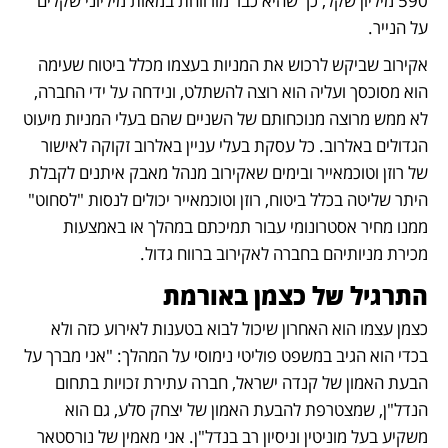
590 מיליון שקל, כך שהיא כבר מורווחת במאות מיליוני שקלים 
על הנייר.
אקירוב שביקש לרכוש את המניות בעצמו מכלל ביטוח שעימה 
הוא מסוכסך ועליה הוא רוצה להשתלט, ונידחה על ידי החברה, 
לא ממש מרוצה מנוכחותם של השניים שהם בעלי המניות מיעוט 
הגדולים באלרוב. כל עסקת בעלי עניין באלרוב זקוקה לאישור 
של רוזן וטוכמאייר ובימים שאקירוב מנהל מאבק איתנים לקבלת 
היתר שליטה בכלל ביטוח, רוזן וטוכמאייר יכולים לנסות "לסחוט" 
ממנו מחיר אסטרונומי עבור תמיכתם במהלך או באמצעות 
מכירת מניותיהם בחברה לאקירוב ברווח גדול.
התרגיל של כצמן באורמת
כצמן עצמו הוא האחרון שיכול לבוא בטענות לאירוע כזה ולא 
בכדי הוא הגיב במשפט פוליטי נימוסי על המהלך: "אני מברך על 
הבעת האמון של קנדה ישראל, חברה עתירת זכויות בתחום 
הנדל"ן, שמצטרפת להבעת האמון של יצחק סלע, גם הוא 
משקיע בעל מוניטין וניסיון רב בנדל"ן. אני מאמין של נורסטאר 