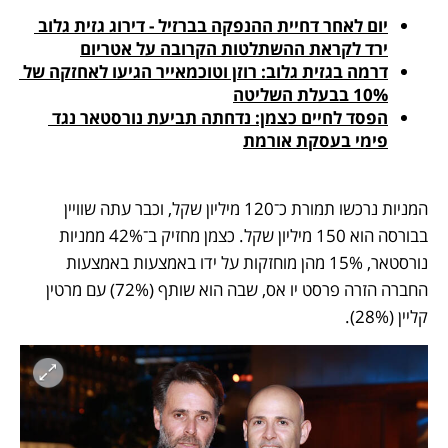
יום לאחר דחיית ההנפקה בברזיל - דירוג גזית גלוב 
ירד לקראת ההשתלטות הקרובה על אטריום
דרמה בגזית גלוב: רוזן וטוכמאייר הגיעו לאחזקה של 
10% בבעלת השליטה
הפסד לחיים כצמן: נדחתה תביעת נורסטאר נגד 
פימי בעסקת אורמת
המניות נרכשו תמורת כ־120 מיליון שקל, וכבר עתה שוויין 
בבורסה הוא 150 מיליון שקל. כצמן מחזיק ב־42% ממניות 
נורסטאר, 15% מהן מוחזקות על ידו באמצעות באמצעות 
החברה הזרה פרסט יו אס, שבה הוא שותף (72%) עם מרטין 
קליין (28%). 