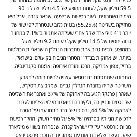
59.5 מיליון שקל, לעומת ממוצע של 4.5 מיליון שקל ב־90 
הימים האחרונים, לאור רכישות שביצעה ישראל קנדה. אבל היא 
מחזיקה בשליטה (55.25%) בגזית גלוב שנסחרת לפי שווי של 
יותר מ־4 מיליארד שקל אחרי שעלתה אתמול ב־7.1% במחזור 
גבוה יחסית של 14.5 מיליון שקל לעומת 9.2 מיליון שקל 
בממוצע. לגזית גלוב,אחת מחברות הנדל"ן הישראליות הבולטות 
ביותר, יש אחזקות בנדל"ן מסחרי מניב חובק עולם, בישראל, 
ברזיל, צפון אמריקה, מרכז ומזרח אירופה וארצות סקנדינביה.
התמונה שתתפתח בנורסטאר עשויה להיות דומה למאבק 
השליטה שהיה בחברת הנדל"ן גב־ים, שמקבוצת דסק"ש, 
שאהרון פרנקל הגיע בה לאחזקה של 37% ואתגר את השליטה 
של נכסים ובניין בה, זלקינד נחמיאס ורמי לוי הצליחו לעלות 
לאחזקה של 44.5%, ובסופו של דבר חתמו עמו על הסכם 
לרכישת מניותיו בפרמיה של 5% על מחיר השוק. מהלך רכישת 
מניות נורסטאר על ידי ישראל קנדה, שנסחרת בשווי 6 מיליארד 
שקל, נעשה שלא בתיאום עם כצמן. יתרה מכך: פרסט יו אס 