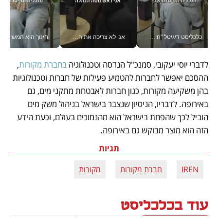
כלכליסט דיגיטל "חינוך הוא המשימה של החיים שלי"_v
אני לא צריכה את המשרד: רונית שרעבי-חדד מנהלת ארגון של 30000 עובדים מכל מקום_v
חינוך הוא המש
לדברי יוסי יעקובי, סמנכ"ל הנדסה וטכנולוגיה 
בחברת מקורות
, 
ההסכם יאפשר לחברות להטמיע פעילות של חברות וטכנולוגיות 
בהן משקיעה מקורות, כגון חברות לאבטחת מתקני מים, גם 
באירופה. לדבריו, הניסיון שנצבר בישראל בניהול משק מים 
הוביל לכך שהפחת בישראל הוא מהנמוכים בעולם, וכעת הידע 
הזה הוא מוצר מבוקש גם באירופה.
תגיות
IREN
חברת מקורות
מקורות
עוד בכלכליסט