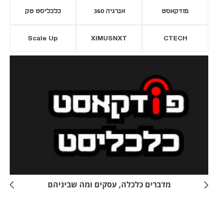
פודקאסט
אנרגיה 360
כלכליסט טק
Scale Up
XIMUSNXT
CTECH
יסייה חדשה
נפתח בכרטיסייה חדשה
מדברים כלכלה, עסקים ומה שביניהם