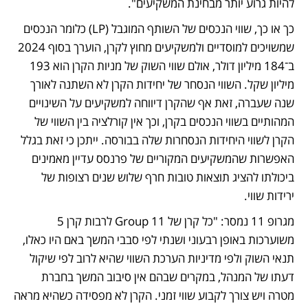
להיות גרוע יותר מבחינת המשקיעים".
כך או כך, שווי הנכסים של השותף המוגבל (LP) כלומר הנכסים 
שמשויכים למוסדיים ולמשקיעים מחוץ לקרן, הוערך בסוף 2024 
ב־184 מיליון דולר, אולם שווי השוק של מניות הקרן הוא 193 
מיליון שקל. השווי הנסחר של יחידות הקרן לא השתנה לאורך 
שנה שעברה, זאת אף שהקרן דיווחה למשקיעים על השינויים 
המהותיים בשווי הנכסים בקרן, וכך אין קורלציה בין השווי של 
הקרן לשווי היחידות הנסחרות שלה בבורסה. ייתכן כי זאת בגלל 
האפשרות שהמשקיעים המקוריים של פרנסס עדיין מאמינים 
ביכולתו להציג תוצאות טובות חרף שלוש שנים רצופות של 
ירידות שווי.
מגרופ 11 נמסר: "כל קרן של Group 11 לרבות קרן 5 
משוערכות באופן רבעוני ושנתי לפי סבבי המשך באם היו כאלו, 
תנאי השוק ולפי מדיניות הערכת השווי שהיא לרוב לפי שיקול 
דעתו של המנהל, במקרים שבהם אין סיבוב המשך בחברת 
מטרה ויש צורך לקבוע שווי זמני. הקרן לא מפסידה כשהיא מראה 