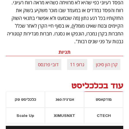
הפסד רעיוני כפי שהיא לא מרוויחה כשהיא מראה רווח רעיוני. 
רווח והפסד נמדדים או במעמד שבו מוכר משקיע בשוק את 
החזקותיו בכל רגע נתון (מה שכמעט ולא אפשרי בתנאי השוק 
הקיימים ובטח שאינו מומלץ), או בסוף חיי הקרן לאחר שכלל 
החברות בקרן נמכרו, הונפקו או נסגרו. חברות מגדירות קטגוריה 
נבנות על פני שנים רבות".
תגיות
קרן הון סיכון
גרופ 11
דובי פרנסס
עוד בכלכליסט
פודקאסט
אנרגיה 360
כלכליסט טק
Scale Up
XIMUSNXT
CTECH
יסייה חדשה
נפתח בכרטיסייה חדשה