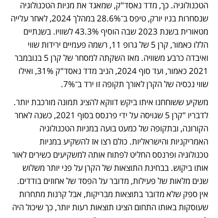
הטכנולוגיה. כך, מדד נאסד"ק, שמאגד את מניות הטכנולוגיה 
שנסחרות בניו יורק, טיפס ב־28.6% במהלך 2024, לאחר עלייה 
מטאורית בשנת 2023 שבה הוסיף 43.3% לשוויו. בשנתיים 
הללו כאמור, קרן 5 של גרופ 11, רשמה פעמיים ירידות שווי 
ואיבדה כרבע משוויה. מאז השקתה למסחר של קרן 5 בנובמבר 
2021 כאמור, ועד סוף 2024, הניב מדד נאסד"ק 31%, ואילו 
שווי נכסיה של הקרן לאורך תקופה זו ירד ב־7%.
משקיע ששוחחנו איתו ביקש דווקא להציג תמונה מורכבת יותר. 
לדבריו "קרן 5 שגויסה על ידי פרנסס בסוף 2021, כשנה לאחר 
הקורונה, ובתקופה של כמעט בועה במניות הטכנולוגיה 
האמריקניות והישראליות. כולם רצו אז להשקיע במניות 
טכנולוגיה ופרנסס החליט לפתוח אותה למשקיעים כשירים לאור 
אותו ביקוש. בבחינת התוצאות של הקרן על פני יותר משלוש 
שנים מלאות של פעילות, מדובר על הפסד של אחוזים בודדים. 
אין ספק שלא מדובר בתוצאות מבריקות, אבל קרנות מתחרות 
שעוסקות באותו התחום הציגו תוצאות רעות יותר, כך שיכול היה 