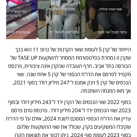
בתור מנכל אני מקבל מאות החלטות ביום, וה- Galaxy Z Fold8 Ultra עוזר לי לחתוך אותן מהר יותר_v
כלכליסט דיגיטל "חינוך הוא המשימה של החיים שלי"_v
טכנולוגיה זה לא רק בהייטק: גם תעשיית המזון הישראלית מאמצת כלי AI, אוטומציה וניתוח דאטה בזמן אמת
הייחוד של קרן 5 לעומת שאר הקרנות של גרופ 11 הוא בכך 
שקרן זו נסחרת בפלטפורמת המסחר להשקעות TASE UP של 
הבורסה בתל אביב. חרף העובדה שהקרן אינה ציבורית, פרנסס 
מקפיד לפרסם את הדו"ח הכספי של קרן 5 אחת שנה. שווי 
הנכסים של קרן 5 זינק אמנם ל־247 מיליון דולר בסוף 2021, 
אך מאז המגמה השתנתה. 
בסוף 2022 שווי הנכסים של הקרן ירד ל־243 מיליון דולר ובסוף 
2023 שווי הנכסים ירד ל־204 מיליון דולר. פרנסס טרם פרסם 
עדיין את הדו"ח הכספי המסכם לשנת 2024, אולם על פי הדו"ח 
שקיבלו המשקיעים בקרן, שכולל את שווי ההשקעות שלהם 
בסוף 2023 לעומת סוף 2024, ניתן לגזור את תוצאות הקרן 