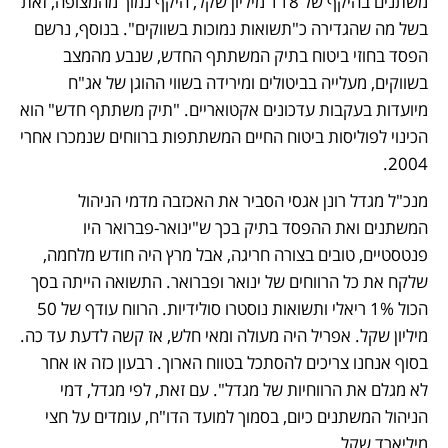
משתנים בהיקף של 118 מיליון שקל, היקף נמוך מהמצופה, זאת 
בשל מה שהגדירה כ"תשואות נמוכות בשווקים". בנוסף, נרשם 
הפסד בחוזי ביטוח בתיק המשתתף החדש, שנבע מהמצב 
בשווקים, מעלייה בביטולים ומירידה בשווי ההוגן של אג"ח 
מיועדות בעקבות עדכונים אקטואריים. "תיק משתתף חדש" הוא 
הכינוי לפוליסות ביטוח החיים המשתתפות ברווחים שנמכרו אחרי 
2004.
מנכ"ל מגדל רונן אגסי הסביר את האכזבה מדמי הניהול 
המשתנים ואת ההפסד בתיק בכך ש"ינואר-פברואר היו 
פנטסטיים, טובים בצורה חריגה, אבל מרץ היה חודש מלחמה, 
שלקח את כל הרווחים של ינואר ופברואר. התשואה הייתה בסך 
הכול 1% ריאלי ותשואות נוסטרו סולידיות. הרווח עודף של 50 
מיליון שקל. אפריל היה מעולה ומאי חלש, אז קשה לדעת עד כה. 
בסוף אנחנו צריכים להסתכל בטווח הארוך. רבעון כזה או אחר 
לא מגלם את הרווחיות של מגדל". עם זאת, לפי מגדל, דמי 
הניהול המשתנים כיום, בסמוך למועד הדו"ח, עומדים על חצי 
מיליארד שקל.