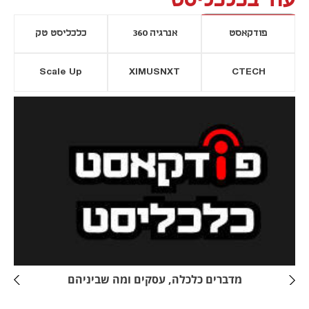
עוד בכלכליסט
פודקאסט
אנרגיה 360
כלכליסט טק
Scale Up
XIMUSNXT
CTECH
יסייה חדשה
נפתח בכרטיסייה חדשה
מדברים כלכלה, עסקים ומה שביניהם