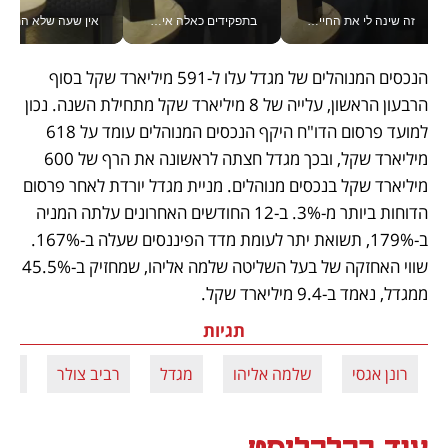
זה שינה לי את החיים: איך עידו איז'ק הופך את הסמארטפון לכלי צילום מקצועי_v
בתפקידים כאלה אי אפשר לחכות: אושרת לוי מניעה השקעות ענק מהטלפון_v
אין שעה שלא התעסקתי במשבר - טל אלכסנדרוביץ’ שגב מנהלת משברים
הנכסים המנוהלים של מגדל עלו ל-591 מיליארד שקל בסוף 
הרבעון הראשון, עלייה של 8 מיליארד שקל מתחילת השנה. נכון 
למועד פרסום הדו"ח היקף הנכסים המנוהלים עומד על 618 
מיליארד שקל, ובכך מגדל חצתה לראשונה את הרף של 600 
מיליארד שקל בנכסים מנוהלים. מניית מגדל יורדת לאחר פרסום 
הדוחות ביותר מ-3%. ב-12 החודשים האחרונים עלתה המניה 
ב-179%, תשואת יתר לעומת מדד הפיננסים שעלה ב-167%. 
שווי האחזקה של בעל השליטה שלמה אליהו, שמחזיק ב-45.5% 
ממגדל, נאמד ב-9.4 מיליארד שקל.
תגיות
רונן אגסי
שלמה אליהו
מגדל
רביב צולר
דוח