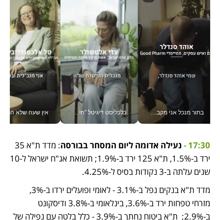
בתור מנכל אני מקבל מאות החלטות ביום, וה- Galaxy Z Fold8 Ultra עוזר לי לחתוך אותן מהר יותר_v
כלכליסט דיגיטל "חינוך הוא המשימה של החיים שלי"_v
אין שעה שלא התעסקתי במשבר - טל אלכסנדרוביץ’ שגב מנהלת משברים
17:30 - 
נעילה אדומה ליום המסחר בבורסה
: מדד ת"א 35 
ירד ב-1.5%, ת"א 125 ירד ב-1.9%; תשואת אג"ח ישראל ל-10 
שנים עלתה ב-3 נקודות בסיס ל-4.25%.  
מדד ת"א בנקים נפל ב-3.1% - לאומי ופועלים ירדו ב-3%, 
מזרחי טפחות ירד ב-3.6%, בינלאומי ב-3.8% ודיסקונט 
ב-2.9%;  ת"א ביטוח נחתך ב-3.9% - כלל בלטה עם נפילה של 