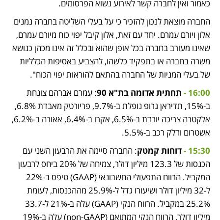
כאמור ואין לחברה קשר לאירוע נשוא הפרסומים. 
החברה מוצאת לנכון להזכיר כי על בעלי השליטה בחברה נמנים 
אלון ויורם עמרם. יחד עם זאת, אלון קיבל יפוי כוח מיורם עמרם, 
שאינו מעורב בחברה בכל אופן שהוא ובכלל זה אינו מכהן כנושא 
משרה בחברה או בתפקיד כלשהו, להצביע באסיפות הכלליות 
של בעלי המניות של החברה בהתאם להוראות יפוי הכוח". 
16:00 - 
תחתית אדומה בת"א 90
: עמרם אברהם צונחת 
ב-15%, תדיראן גרופ נופלת ב-9.7%, פריורטק מאבדת 6.8%, 
אלקטרה צריכה יורדת ב-6.5%, אקרו ב-6.4%, אאורה ב-6.2%, 
אשטרום ודלק רכב ב-5.5%.  
15:30 - 
דוחות קמטק
: החברה סיימה את הרבעון השני עם 
הכנסות של 123.3 מיליון דולר, צמיחה של 20% ביחס לרבעון 
המקביל. הרווח התפעולי החשבונאי (GAAP) טיפס ב-22% 
ל-32 מיליון דולר ושיעורו גדל ל-25.9% מההכנסות, לעומת 
25.2% במקביל. הרווח הנקי (GAAP) עלה ב-21% ל-33.7 
מיליון דולר, הרווח הנקי המתואם (non-GAAP) עלה ב-19% 