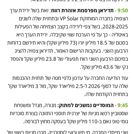
9:50 - 
תדיראן מפרסמת אזהרת רווח
: זאת בשל ירידת ערך 
הצפויה בחברה המוחזקת VP Solar ובתחזית שלה לשנים 
2028-2025, בשל צפי לירידה בקצב הצמיחה של הפעילות 
באיטליה - כך על פי הערכת שווי שקיבלה. ירידת הערך היא 
בסכום של 18.5 מיליון יורו (73 מיליון שקל) והיא תירשם בדוחות 
הרבעון השני. בעקבות הרישום האמור, תדיראן צפויה להציג 
בסיכום הרבעון השני רווח תפעולי של 23.8 מיליון שקל והפסד 
נקי של 43.6 מיליון שקל. 
עוד הודיעה החברה על עדכון כלפי מטה של תחזית ההכנסות 
שלה עד לסוף 2026 ל-2.5 מיליארד שקל, מול 3 מיליארד שקל 
בתחזית הקודמת שלה. 
9:45 - 
המוסדיים נמשכים למתוק: 
מנורה, מגדל ומשפחת 
שסטוביץ רכשו מניות של יצרנית תוספי התזונה בצורת סוכריות 
גומי טופ גאם ב-110 מיליון שקל בעסקה מחוץ לבורסה. 
שני מייסדי החברה, חי חיון ורועי לוסטרניק, מכרו מניות בשווי של 