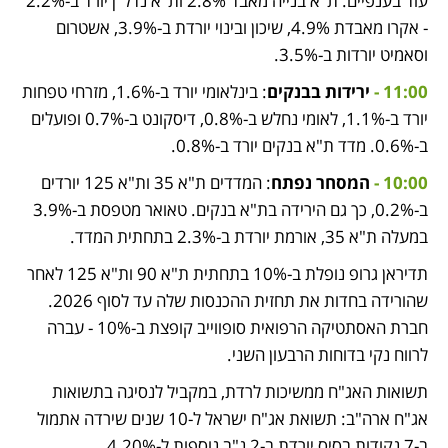
עוד בענפיים: ת"א בנייה מאבד 2.8% ות"א נדל"ן יורד ב-2.2% 
- אקרו מאבדת 4.9%, שיכון ובינוי יורדת ב-3.9%, אשטרום 
וסאמיט יורדות ב-3.5%.  
11:00 - 
ירידות בבנקים
: בינלאומי יורד ב-1.6%, מזרחי טפחות 
יורד ב-1.1%, לאומי נחלש ב-0.8%, דיסקונט ב-0.7% ופועלים 
ב-0.6%. מדד ת"א בנקים יורד ב-0.8%. 
10:00 - 
המסחר נפתח
: המדדים ת"א 35 ות"א 125 יורדים 
ב-0.2%, כך גם הירידה בת"א בנקים. טאואר מטפסת ב-3.9% 
במעלה ת"א 35, אורמת יורדת ב-2.3% בתחתית המדד. 
תדיראן גרופ נופלת ב-10% בתחתית ת"א 90 ות"א 125 לאחר 
שהורידה בחדות את תחזית ההכנסות שלה עד לסוף 2026. 
חברת האסתטיקה הרפואית סופווייב קופצת ב-10% - עברה 
לרווח נקי בדוחות הרבעון השני. 
תשואות האג"ח ממשיכות לרדת, במקביל לנסיגה בתשואות 
אג"ח ארה"ב: תשואת אג"ח ישראל ל-10 שנים שירדה אתמול 
ב-7 נקודות בסיס יורדת ב-2 נ"ב נוספות ל-4.20%. 