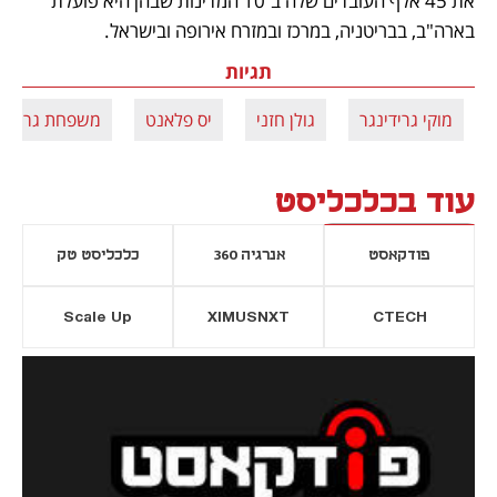
את 45 אלף העובדים שלה ב־10 המדינות שבהן היא פועלת 
בארה"ב, בבריטניה, במרכז ובמזרח אירופה ובישראל.
תגיות
מוקי גרידינגר
גולן חזני
יס פלאנט
משפחת גרידינ
עוד בכלכליסט
פודקאסט
אנרגיה 360
כלכליסט טק
Scale Up
XIMUSNXT
CTECH
יסייה חדשה
נפתח בכרטיסייה חדשה