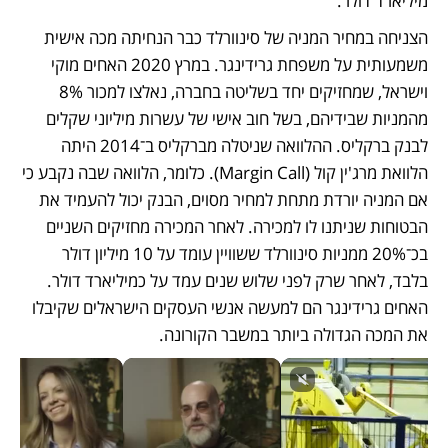
מיליארד דולר.
הצניחה במחיר המניה של סינוורלד כבר הנחיתה מכה אישית 
משמעותית על משפחת גרידינגר. במרץ 2020 האחים מוקי 
וישראל, שמחזיקים יחד בשליטה בחברה, נאלצו למכור 8% 
מהמניות שבידיהם, בשל חוב אישי של עשרות מיליוני שקלים 
לבנק ברקליס. ההלוואה שניטלה מברקליס ב־2014 היתה 
הלוואת מרג'ין קול (Margin Call). כלומר, הלוואה שבה נקבע כי 
אם המניה יורדת מתחת למחיר מסוים, הבנק יכול להעמיד את 
הבטוחות שניתנו לו למכירה. לאחר המכירה מחזיקים השניים 
בכ־20% ממניות סינוורלד ששוויין עומד על 10 מיליון דולר 
בלבד, לאחר שרק לפני שלוש שנים עמד על כמיליארד דולר. 
האחים גרידינגר הם למעשה אנשי העסקים הישראלים שקיבלו 
את המכה הגדולה ביותר במשבר הקורונה.