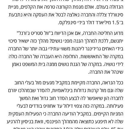
הגדולה בעולם. אולם מגפת הקורונה טרפה את הקלפים, מניית 
סינוורלד צללה והחברה נאלצה לבטל את העסקה והיא נתבעת 
ב־1.5 מיליארד דולר בידי סינפלקס.
מדוע החליטה החברה, אם אכן הדיווח ב"וול סטריט ג'ורנל" 
יתגשם, ללכת למהלך הגנה מפני נושים? מהלך כזה ישאיר סיכוי 
בידי האחים גרידינגר ליהנות משווי עתידי גבוה יותר של החברה 
במקרה של התאוששות. החלופה היא העברה של החברה כולה 
לידי נושיה. במקרה של הגנת נושים ממנה בית המשפט נאמן 
שינהל את החברה.
ככל הנראה, החברה מקיימת במקביל מגעים מול בעלי החוב 
שלה וגם מול קרנות גדולות בינלאומיות, להסדר שבמהלכו יוזרם 
לחברה הון שיאפשר לה לבצע הסדר חוב גדול ואת המשך 
פעילותה. במקרה כזה צפוי דילול עד אחוזיפ בודדים לבעלי 
המניות הקיימים. במקביל הודיעה החברה כי הפעילות העסקית 
שלה לא תיפגע כתוצאה מהמהלך הפיננסי, וזאת בניסיון להרגיע 