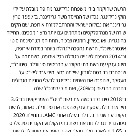
הרשת שהוקמה בידי משפחת גרידינגר מחיפה מובלת על ידי 
מוקי גרידינגר, נכדו של המייסד משה גרידינגר. ב־1997 פרץ 
גרידינגר את גבולות ישראל והתרחב למזרח אירופה, שם הקים 
שורה של מגה־פלקסים (מתחמים עם יותר מ־15 מסכים), תחילה 
בהונגריה, ואז בפולין, רומניה וצ'כיה, תחת המותג "סינמה סיטי 
אינטרנשיונל". הרשת נהפכה לגדולה ביותר במזרח אירופה, 
וב־2014 נהפכה לשנייה בגודלה בכל אירופה, כשחתמה על 
מיזוג ענקי עם רשת בתי הקולנוע הבריטית סינוורלד. סינוורלד, 
שנסחרת בבורסת לונדון, שילמה כחצי מיליארד ליש"ט על 
העסקה, שהפכה את האחים גרידינגר לבעלי המניות הגדולים 
בחברה החדשה (כ־20%), ואת מוקי למנכ"ל שלה.
ב־2018 סינוורלד רכשה את רשת "ריגל" האמריקאית בכ־3.6 
מיליארד דולר, עסקת ענק שהפכה את סינוורלד, כאמור, לרשת 
הקולנוע השנייה בגודלה בעולם אחרי AMC. בתחילת 2020 
ניסה גרידינגר לקנות את רשת בתי הקולנוע הקנדית סינפלקס 
ב־1.65 מיליארד דולר, מהלך שהיה הופך את סינוורלד לרשת 