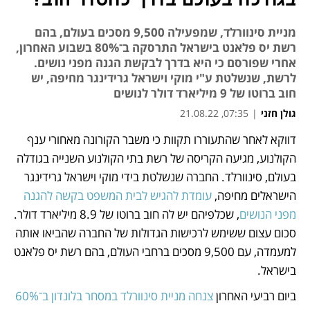
בגודלה בעולם בדרך להסדר חוב?
מניית סינוורלד, שמפעילה 9,500 מסכים בעולם, בהם
רשת יס פלאנט בישראל התרסקה ב־80% בשבוע האחרון,
אחרי שפורסם כי היא בדרך לבקשת הגנה מפני נושים.
לרשת, שנשלטת ע"י מוקי וישראל גרידינגר מחיפה, יש
חוב ברוטו של 9 מיליארד דולר לנושים
גולן חזני
|
07:35, 21.08.22
דווקא לאחר שהתעוררו תקוות כי משבר הקורונה מאחורי ענף 
נפתח בכרטיסייה חדשה
נפתח בכרטיסייה חדשה
נפתח בכרטיסייה חדשה
הקולנוע, מגיעה הקריסה של רשת בתי הקולנוע השנייה בגודלה 
בעולם, סינוורלד. החברה שנשלטת בידי מוקי וישראל גרידינגר 
הישראלים מחיפה, 
עומדת להגיש לבית המשפט בקשה להגנה 
מפני הנושים
, שכלפיהם יש לה חוב ברוטו של 8.9 מיליארד דולר. 
סכום עצום ששימש לרכישות הגדולות של החברה שהביאו אותה 
למעמדה, עם 9,500 מסכים ברחבי העולם, בהם רשת יס פלאנט 
בישראל.
ביום רביעי האחרון 
צנחה מניית סינוורלד במסחר בלונדון ב־60%