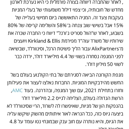
, לאחר שהחברה דיווחה בצורה פורמלית כי היא נערכת לארגון 
מחדש של חובותיה, וכי צפוי דילול משמעותי של בעלי המניות 
בעקבות צעד זה. המניה התאוששה ביום חמישי בעלייה של 
15% אבל בשישי שוב צנחה ב־58% והשלימה קריסה של 80% 
בשבוע, לאחר ש"הוול סטריט ג'ורנל" דיווח כי החברה שכרה את 
שירותיו של משרד עוה"ד מפירמת Kirkland & Ellis ויועצים 
מ־AlixPartners עבור הליך פשיטת הרגל, וסינוורלד, שבשיאה 
לפני המגפה נסחרה בשווי של 4.4 מיליארד דולר, ירדה כבר 
לשווי 50 מיליון דולר.
מגפת הקורונה הביאה לסגירתם של בתי הקולנוע בעולם בשל 
החשש מהידבקויות המוניות. החברות נאלצו לעצור את פעילותן 
וחזרו בתחילת 2021, עם שוך המגפה, ובהדרגה. בעוד 
AMC
, 
הרשת הגדולה בעולם, הצליחה לגייס 2.2 מיליארד דולר 
בהנפקות הון של מניות, שאיפשרו לה לשרוד, הרי שסינוורלד לא 
ביצעה גיוס כזה, ככל הנראה לאור איתותים מהשוק שיקשו עליה 
את הגיוס, והיא נותרה עם חוב ענק שבמונחי נטו עומד על 4.8 