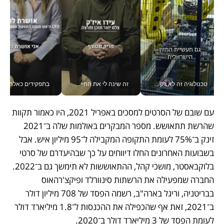
טכנולוגיה זה לא רק בהייטק: גם תעשיית המזון הישראלית מאמצת כלי AI, אוטומציה וניתוח דאטה בזמן אמת
זה שינה לי את החיים: איך עידו איז'ק הופך את הסמארטפון לכלי צילום מקצועי_v
בתפקידים כאלה אי אפשר לח
עם שובם של הסרטים למסכים באפריל 2021, היו כאמור תקוות 
שהרשת תתאושש. מספר המבקרים באולמות שלה ב־2021 
זינק ב־75% לעומת התקופה המקבילה ל־95 מיליון איש. אבל 
בשבועות האחרונים החלו דיווחים על כך שבהיעדרם של סרטי 
בלוקבאסטר, מושכי קהל, ההתאוששות לא תימשך גם ב־2022. 
החברה שמפעילה את הרשתות סינוורלד ופיקצ'רהאוס 
בבריטניה, וריגל בארה"ב, רשמה הפסד של 708 מיליון דולר 
ב־2021, זאת אף שהכפילה את ההכנסות ל־1.8 מיליארד דולר 
לעומת הפסד של 3 מיליארד דולר ב־2020.