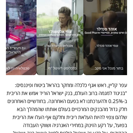
בתור מנכל אני מקבל מאות החלטות ביום, וה- Galaxy Z Fold8 Ultra עוזר לי לחתוך אותן מהר יותר_v
כלכליסט דיגיטל "חינוך הוא המשימה של החיים שלי"_v
טכנולוגיה זה לא רק בהייטק: גם תעשיי
עפר קליין, ראש אגף כלכלה ומחקר בהראל ביטוח ופיננסים: 
"בניגוד למגמה ברוב העולם, בנק ישראל הוריד אמש את הריבית 
ב-0.25% ולהערכתנו לא בפעם האחרונה. בחודשיים האחרונים 
חלק גדול מהבנקים המרכזיים בעולם אותתו שהמהלך הבא 
שלהם צפוי להיות העלאת ריבית וחלקם אף העלו את הריבית 
בפועל, על רקע הזינוק במחירי האנרגיה ושווקי העבודה 