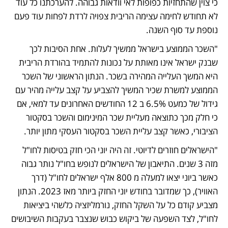
כי צוין שהתחזיות כפופות לאי וודאות גבוהה. להערכתנו כל עוד 
לא תחודש לחימה עצימה הריבית צפויה לרדת לפחות עוד פעם 
נוספת עד סוף השנה. 
"השכר הממוצע בישראל ממשיך לעלות. אחת הסיבות לכך 
שבנק ישראל אינו מאותת על נכונות להתמיד בהורדת הריבית 
היא המשך העלייה המהירה בשכר. הנתון הראשוני של השכר 
הממוצע למשרת שכיר המשיך להצביע על קצב עלייה מהיר עם 
גידול של כמעט 6.5% ב 12 החודשים האחרונים עד למאי, אם 
כי חלק מכך כתוצאה מעליית שכר המינימום והשכר בסקטור 
הציבורי, כאשר קצב עליית השכר בסקטור העסקי מתון יותר. 
"הישראלים חוזרים לדיוטי. זה היה יוני הכי חזק בטיסות לחו"ל 
מזה 3 שנים. התיאבון של הישראלים לנופש בחו"ל נותר גבוה 
כאשר ביוני יצאו למעלה מ 800 אלף ישראלים לחו"ל (דרך 
האוויר), כך שמדובר בחודש יוני החזק ביותר מאז 2023. הנתון 
מצביע קודם כל על השקל החזק, נורמליזציה כלשהי ביציאות 
לחו"ל, לצד השפעה של ביקוש כבוש שנצבר בעקבות השיבושים 