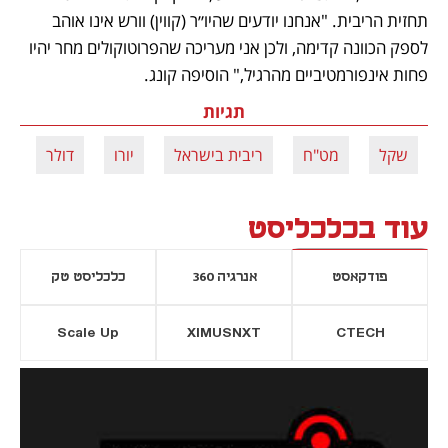
תחזית הריבית. "אנחנו יודעים שהיו״ר (קווין) וורש אינו אוהב 
לספק הכוונה קדימה, ולכן אני מעריכה שהפרוטוקולים מחר יהיו 
פחות אינפורמטיביים מהרגיל," הוסיפה קונג. 
תגיות
שקל
מט"ח
ריבית בישראל
יורו
דולר
ב
עוד בכלכליסט
פודקאסט
אנרגיה 360
כלכליסט טק
Scale Up
XIMUSNXT
CTECH
יסייה חדשה
נפתח בכרטיסייה חדשה