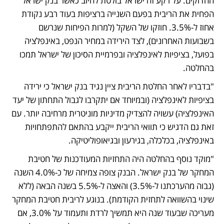
ההדוקים. על רקע זה ישראל בולטת לחיוב כאשר בנק ישראל 
הפחית את הריבית בפעם השנייה ברציפות בעוד רבע נקודת 
אחוז ל-3.5%. חוזקו של השקל (למרות הפיחות שנרשם 
בשבועות האחרונים), לצד הירידה במחיר הנפט, באינפלציה 
בפועל, בציפיות לאינפלציה ובפרמיית הסיכון של ישראל תמכו 
בהחלטה.
"בדבריו לאחר החלטת הריבית ציין נגיד בנק ישראל כי ירידה 
בציפיות לאינפלציה (ובמיוחד אם יתקרבו לגבול התחתון של יעד 
האינפלציה) עשויה להצדיק מדיניות מוניטרית מרחיבה יותר. עם 
זאת גם הדגיש כי תוואי הריבית ייקבע בהתאם להתפתחויות 
באינפלציה, בכלכלה, בגירעון ובגיאופוליטיקה. 
"מוקד נוסף בהחלטה היה התחזיות המעודכנות של חטיבת 
המחקר של בנק ישראל. הבנק צופה צמיחה של כ-4.0% השנה 
(גבוה מהערכתנו ל-3.5%) והאצה ל-5.5% בשנה הבאה (ללא 
שינוי בהשוואה לתחזית הקודמת). בנוגע לריבית חטיבת המחקר 
מעריכה שבעוד שנה היא תמשיך לרדת ותעמוד על 3.0%, אם 