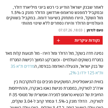
לאחר שבנק ישראל הודיע כי רכש ביוני מיליארד דולר,
ובמקביל למפגש טראמפ-ארדואן: הדולר מזנק ב-1.5%
מול השקל, היורו מתחזק בשיעור דומה. במקביל בשווקים
העולמיים הדולר והיורו נסחרים ללא שינוי מהותי
נועם לנדמן
|
18:03, 07.07.26
+
נקודות עיקריות
נסיגה חדה בשקל, מול הדולר ומול היורו - מול תנועות קלות מאד 
נפתח בכרטיסייה חדשה
נפתח בכרטיסייה חדשה
נפתח בכרטיסייה חדשה
במט"ח בשווקים העולמיים - וכשברקע המשך רכישות המט"ח 
של בנק ישראל, והנעילה האדומה בבורסה, ה
מדדים ת"א 35 
ות"א 125 ירדו ב-2%
. 
בזווית הגיאופוליטית, המשקיעים מגיבים גם להתקרבות בין 
ארה"ב לטורקיה, במסגרת פגישת נאטו באנקרה, וההתייחסות 
החיובית של הנשיא טראמפ למכירה אפשרית של מטוסי F-35 
לטורקיה.  הדולר מזנק ב-1.5% ונסחר קרוב ל-3.04 שקלים, 
היורו עולה בשיעור דומה, ל-3.47 שקלים,  היורו עולה בשיעור 