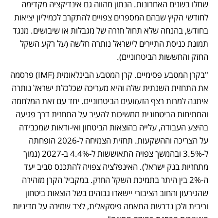
שחלו בשנים האחרונות. הנתון מהווה גם אינדיקציה מקדימה 
לחודשי הקיץ שבהם המספרים צפויים להתקרב לכמיליון יציאות 
בחודש, בהנחה שלא תחול חזרה של מגבלות או שיבושים. מנגד 
תמונת כניסת התיירים לישראל נותרה חלשה (על רקע השקל 
החזק והחששות הביטחוניים). 
"בקרן המטבע פסימיים. קרן המטבע הבינלאומית (IMF) פרסמה 
את התחזית השנתית שלה והיא מעריכה שכלכלת ישראל נותרה 
איתנה למרות רצף הזעזועים הביטחוניים. יחד עם זאת המלחמה 
והמתיחות הביטחונית ממשיכות להעיב על התחזית דרך פגיעה 
בהיצע העבודה, עלייה בהוצאות הביטחון ואי-ודאות שמכבידה 
על הצריכה וההשקעות. תחזית הצמיחה ל-2026 הופחתה 
ל-3.5% ובהמשך צפויה התאוששות ל-4.4% ב-2027 (נמוך 
מתחזיות בנק ישראל). האינפלציה צפויה להתכנס סביב יעד 
ה-2% בין היתר בתמיכת השקל החזק. במקביל הקרן מזהירה 
שהגירעון והחוב הציבורי יישארו גבוהים בשל הוצאות ביטחון 
וריבית ולכן נדרשת התאמה פיסקאלית, לצד שמירה על מדיניות 