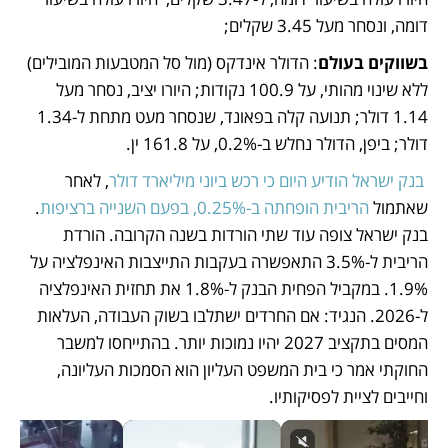
דומה, ונסחר מעל 3.45 שקלים; 
בשווקים בעולם
: הדולר אינדקס (מול סל המטבעות המובילים) 
ללא שינוי מהותי, על 100.9 נקודות; היורו יציב, נסחר מעל 
1.14 דולר; תנועה קלה בפאונד, שנסחר מעט מתחת ל-1.34 
דולר; ביפן, הדולר נחלש ב-0.2%, על 161.8 ין. 
בנק ישראל הודיע היום כי רכש ביוני מיליארד דולר
, לאחר 
שאתמול 
הריבית הופחתה ב-0.25%, בפעם השנייה ברציפות
. 
בנק ישראל צופה עוד שתי הורדות בשנה הקרובה. הורדת 
הריבית ל-3.5% התאפשרה בעקבות התייצבות האינפלציה על 
1.9%. במקביל הפחית הבנק ל-1.8% את תחזית האינפלציה 
ל-2026. הנגיד: אם החרדים ישתלבו בשוק העבודה, העלאות 
המסים בתקציב 2027 יהיו נמוכות יותר. בהתייחסו למשבר 
החוקתי אמר כי בית המשפט העליון הוא הסמכות העליונה, 
וחייבים לציית לפסיקותיו. 