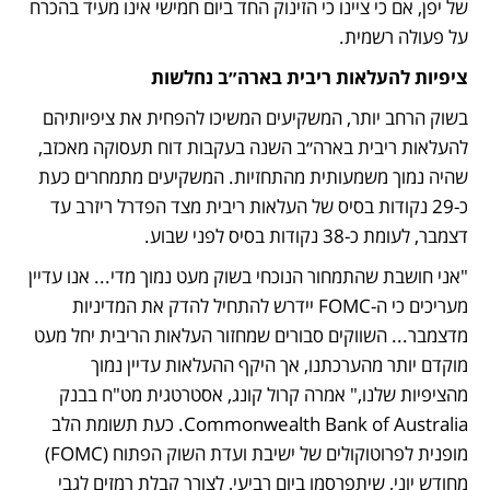
של יפן, אם כי ציינו כי הזינוק החד ביום חמישי אינו מעיד בהכרח 
על פעולה רשמית.
ציפיות להעלאות ריבית בארה״ב נחלשות
בשוק הרחב יותר, המשקיעים המשיכו להפחית את ציפיותיהם 
להעלאות ריבית בארה״ב השנה בעקבות דוח תעסוקה מאכזב, 
שהיה נמוך משמעותית מהתחזיות. המשקיעים מתמחרים כעת 
כ‑29 נקודות בסיס של העלאות ריבית מצד הפדרל ריזרב עד 
דצמבר, לעומת כ‑38 נקודות בסיס לפני שבוע.
"אני חושבת שהתמחור הנוכחי בשוק מעט נמוך מדי... אנו עדיין 
מעריכים כי ה‑FOMC יידרש להתחיל להדק את המדיניות 
מדצמבר... השווקים סבורים שמחזור העלאות הריבית יחל מעט 
מוקדם יותר מהערכתנו, אך היקף ההעלאות עדיין נמוך 
מהציפיות שלנו," אמרה קרול קונג, אסטרטגית מט"ח בבנק 
Commonwealth Bank of Australia. כעת תשומת הלב 
מופנית לפרוטוקולים של ישיבת ועדת השוק הפתוח (FOMC) 
מחודש יוני, שיתפרסמו ביום רביעי, לצורך קבלת רמזים לגבי 