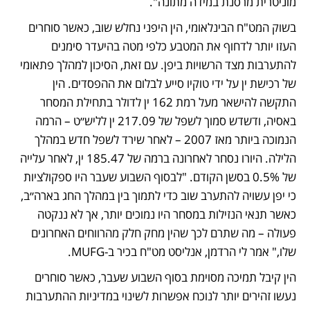
מוניטרית מרסנת במידה מתונה".
בשוק המט"ח הבינלאומי, הין היפני נחלש שוב, כאשר סוחרים 
העזו יותר לדחוף את המטבע כלפי מטה בהיעדר סימנים 
להתערבות מצד הרשויות ביפן. עם זאת, הסיכון למהלך פתאומי 
של רכישת ין על ידי טוקיו סייע לבלום את ההפסדים. הין 
התקשה להישאר מעל רמת 162 ין לדולר בתחילת המסחר 
באסיה, ודשדש סמוך לשפל של 217.09 ין לליש״ט – הרמה 
הנמוכה ביותר מאז 2007 – לאחר שירד לשפל חדש במהלך 
הלילה. היורו נסחר לאחרונה ברמה של 185.47 ין, לאחר עלייה 
של 0.5% בסשן הקודם. "לבסוף השבוע שעבר היו ספקולציות 
כי יפן עשויה להתערב שוב כדי לתמוך בין במהלך החג בארה״ב, 
כאשר תנאי הנזילות במסחר היו נמוכים יותר, אך לא ננקטה 
פעולה – מה שתרם לכך שהין מחק חלק מהרווחים האחרונים 
שלו," אמר לי הרדמן, אנליסט מט"ח בכיר ב‑MUFG.
הין קיבל תמיכה מסוימת בסוף השבוע שעבר, כאשר סוחרים 
נעשו זהירים יותר לנוכח אפשרות לשינוי במדיניות ההתערבות 