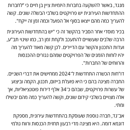
מנגד, באשר להשקעה בחברות היזמיות ציין בן חיים כי ”לחברות 
ההתחדשות העירונית יש פרויקטים בשלבי הבשלה שונים. קשה 
להעריך כמה מהם ייצאו בסוף אל הפועל וכמה זמן זה ייקח". 
בכיר מוסדי אחר הסביר בהקשר זה כי "יש בהתחדשות העירונית 
הרבה שלבים שעשויים להתעכב ולקחת זמן רב, כמו שינוי תב"ע, 
ועדות התכנון והקשר עם הדיירים. לכן קשה מאוד להעריך מה 
יהיו לוחות הזמנים של הפרויקטים שמהם נגזרים ההכנסות 
והרווחים של החברות". 
דו"חות הכשרה התחדשות ל־2024 ממחישים את דברי השניים. 
החברה מציגה בהם כי היא פועלת בייזום, תכנון, הקמה וביצוע 
של עשרות פרויקטים, שבהם כ־34 אלף דירות פוטנציאליות, אך 
אלה מצויים בשלבי קידום שונים, וקשה להעריך כמה מהם יבשילו 
ומתי.
אב־גד, חברה נוספת שעוסקת בהתחדשות עירונית, מספקת 
דוגמא דומה. היא מציגה מדי רבעון תחזית הכנסות ורווח גולמי 