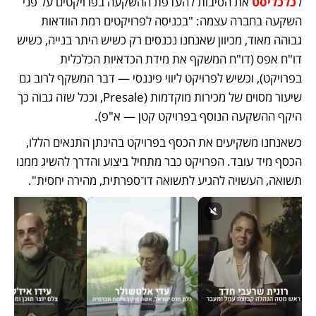
ל
כלכליסט
 את הסיבות להעדפת ההשקעה בפרויקטים על פני 
השקעה בחברה עצמה: "בכניסה לפרויקטים רמת הוודאות 
גבוהה מאוד, מכיוון שאנחנו נכנסים רק כשיש היתר בנייה, כשיש 
דו"ח אפס (דו"ח המשקף את מידת הכדאיות הכלכלית 
בפרויקט), וכשיש לפרויקט ליווי פיננסי — דבר המשקף לרוב גם 
שיעור מסוים של מכירות מוקדמות (Presale, וככל שזה גבוה כך 
היקף ההשקעה הנוסף בפרויקט קטן — א"פ). 
כשאנחנו משקיעים את הכסף בפרויקט בהינתן התנאים הללו, 
הכסף מיד עובד. הפרויקט כבר מתחיל ביצוע והדרך להשיג ממנו 
תשואה, העשויה להגיע לתשואה דו־ספרתית, מהירה יחסית".