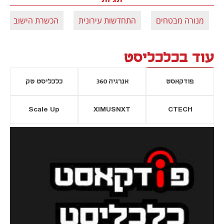
מנורה מבטחים
התחדשות עירונית
הכשרת הישוב
עוד בכלכליסט
פודקאסט
אנרגיה 360
כלכליסט טק
Scale Up
XIMUSNXT
CTECH
יסייה חדשה
נפתח בכרטיסייה חדשה