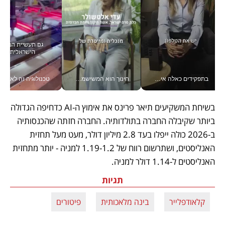
בתפקידים כאלה אי אפשר לחכות: אושרת לוי מניעה השקעות ענק מהטלפון_v
חינוך הוא המשישמה של החיים שלי - V
טכנולוגיה זה לא רק בהייטק: גם תעשיי
בשיחת המשקיעים תיאר פרינס את אימוץ ה-AI כדחיפה הגדולה 
ביותר שקיבלה החברה בתולדותיה. החברה חזתה שהכנסותיה 
ב-2026 כולה ייפלו בעד 2.8 מיליון דולר, מעט מעל תחזית 
האנליסטים, ושתרשום רווח של 1.19-1.2 למניה - יותר מתחזית 
האנליסטים ל-1.14 דולר למניה. 
תגיות
קלאודפלייר
בינה מלאכותית
פיטורים