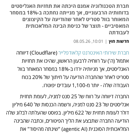
חברת הטכנולוגיה אמנם היכתה את תחזיות האנליסטים
בדוחותיה הרבעוניים, אך מנייתה נחתכה ב-18% במסחר
המאוחר בוול סטריט לאחר שהודיעה על הקיצוצים
המאסיביים - תוצר של כניסת הבינה המלאכותית
לעבודתה
חדשות חוץ
|
10:01, 08.05.26
חברת שירותי האינטרנט קלאודפלייר
 (Cloudflare) דיווחה 
נפתח בכרטיסייה חדשה
אתמול (ה') על רווחיה לרבעון הראשון, שהיכו את תחזיות 
האנליסטים, אך מניותיה ירדו ב-18% במסחר המאוחר בוול 
סטריט לאחר שהחברה הודיעה על חיתוך של 20% בכוח 
העבודה שלה - יותר מ-1,100 עובדים יפוטרו. 
החברה דיווחה על רווח של 25 סנט למניה, לעומת תחזית 
אנליסטים של 23 סנט למניה, ורשמה הכנסות של 640 מיליון 
דולר לעומת תחזית של 622 מיליון. בפוסט שהעלתה לבלוג שלה 
הודיעה החברה שתבצע את הליך הפיטורים, וכתבה שהבינה 
המלאכותית הסוכנית (agentic AI) "שינתה מהיסוד" את 