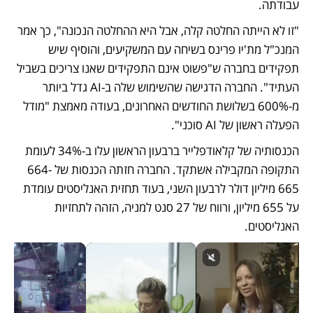
עבודתה. 
"זו לא הייתה החלטה קלה, אבל היא ההחלטה הנכונה", כך אמר 
המנכ"ל מת'יו פרינס בשיחה עם המשקיעים, והוסיף שיש 
תפקידים בחברה ש"פשוט אינם התפקידים שאנו צריכים בשביל 
העתיד". החברה הדגישה שהשימוש שלה ב-AI גדל ביותר 
מ-600% בשלושת החודשים האחרונים, בעודה מאמצת "מודל 
הפעלה ראשון של AI סוכני".
הכנסותיה של קלאודפלייר ברבעון הראשון עלו ב-34% לעומת 
התקופה המקבילה אשתקד. החברה חזתה הכנסות של 664-
665 מיליון דולר לרבעון השני, בעוד תחזית האנליסטים עומדת 
על 655 מיליון, ורווח של 27 סנט למניה, הזהה לתחזיות 
האנליסטים. 