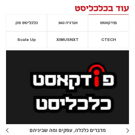
עוד בכלכליסט
פודקאסט
אנרגיה 360
כלכליסט טק
Scale Up
XIMUSNXT
CTECH
יסייה חדשה
נפתח בכרטיסייה חדשה
מדברים כלכלה, עסקים ומה שביניהם