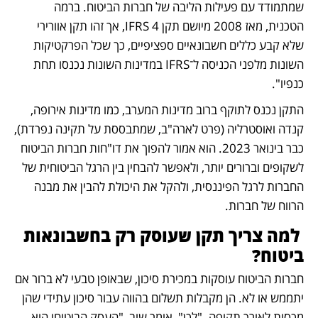
שמתמודד עם פעילות הליבה של חברות הביטוח. ברמה 
הטכנית, מאז 2008 מיושם תקן IFRS 4, אך זהו תקן אוורירי 
שלא קבע כללים חשבונאיים ספציפיים, כך שכל הפרקטיקות 
השונות מלפני הכניסה ל־IFRS במדינות השונות נכנסו תחת 
כנפיו". 
התקן נכנס לתוקף ברוב מדינות המערב, כמו מדינות אירופה, 
קנדה ואוסטרליה (פרט לארה"ב, שמתבססת על תקינה נפרדת), 
כבר בינואר 2023. הוא אמור להפוך את דו"חות חברות הביטוח 
לשקופים וברורים יותר, ולאפשר להבחין בין הרגל הביטוחית של 
החברות לרגל הפיננסית, ולהקל את היכולת להבין את מבנה 
הרווח של חברות.
 למה צריך תקן שעוסק רק בחשבונאות 
ביטוח?
חברות הביטוח עוסקות במכירת סיכון, שבאופן טבעי לא ברור אם 
יתממש או לא. הן מקבלות תשלום בהווה עבור סיכון עתידי שהן 
מכסות לאורך תקופה. "לכן", אומר שוב, "העסק הביטוחי הוא 