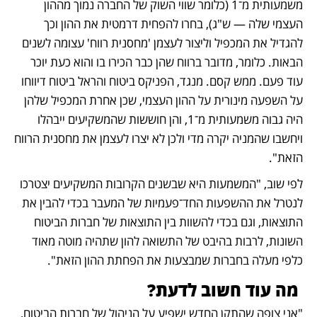
משמעותית מ־1 (כלומר שווי השוק של החברה נמוך מההון 
העצמי שלה — ש"ג), בחרו להפחית דרמטית את ההון וכך 
להגדיל את המכפיל וליצור לעצמן 'מחסנית רווח' עצומה לשנים 
הבאות. כלומר, מדובר ברווח שהן כבר הכירו בו והוא כעת יוכר 
עוד פעם. ממש קסם. מנגד, הפניקס ביטוח והראל ביטוח דיווחו 
על השפעה מינורית על ההון העצמי, שכן אחרת המכפיל שלהן 
היה גבוה משמעותית מ־1, והן חוששות שהמשקיעים ייבהלו 
ויחשבו שהמניה יקרה מדי ולכן לא יצרו לעצמן את מחסנית הרווח 
הזאת". 
לפי שוב, "המשמעות היא שבשנים הקרובות המשקיעים יצטרכו 
לנטרל את ההשפעות החד־פעמיות של המעבר בכדי להבין את 
התוצאות, וגם בכדי להשוות בין התוצאות של חברות הביטוח 
השונות, לרבות בהיבט של התשואה להון שתהיה מוטה מאוד 
כלפי מעלה בחברות שמבצעות את הפחתת ההון הזאת". 
 מה עוד חשוב לדעת?
"אני צופה שהתקן החדש ישפיע על הניהול של חברות הביטוח, 