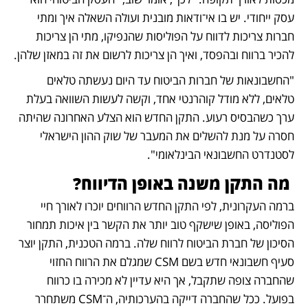
עסק ייחודי. יש בו אי־ודאות מובנית ועולה השאלה איך ומתי 
חברות צריכות לדווח על הפוליסות שהנפיקו, מתי הן צריכות 
להכיר ברווח ובהפסד, ואיך הן צריכות לרשום את זה במאזן שלהן. 
"החשבונאות של חברות הביטוח עד היום נעשתה טלאים 
טלאים, ללא מודל קוהרנטי אחד, וקשה לעשות השוואה בעלת 
ערך כשהבסיס רעוע. התקן החדש הוא הצלע האחרונה שהיתה 
חסרה על מנת להשלים את המעבר של שוק ההון הישראלי 
לסטנדרט החשבונאי הבינלאומי". 
 מה התקן משנה באופן הדיווח?
ברמה העקרונית, לפי התקן החדש הרווחים יוכרו לאורך חיי 
הפוליסה, באופן שישקף טוב יותר את הקשר בין איכות תמחור 
הסיכון של חברת הביטוח לרווח שלה. ברמה הטכנית, התקן יוצר 
סעיף חשבונאי חדש בשם CSM שמגלם את הרווח החזוי 
שהחברה צופה שתקבל, אך היא עדיין לא מכירה בו כרווח 
בפועל. ככל שהחברה דייקה בהערכותיה, ה־CSM משתחרר 