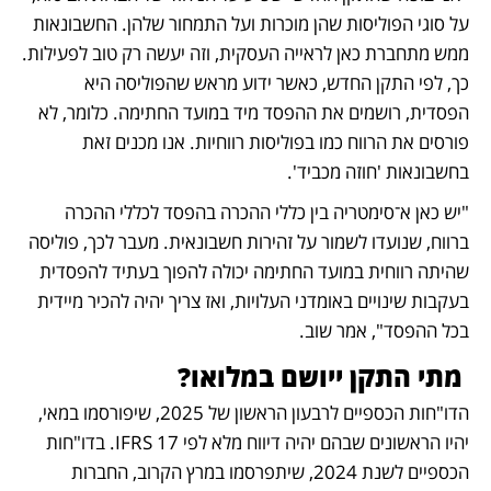
על סוגי הפוליסות שהן מוכרות ועל התמחור שלהן. החשבונאות 
ממש מתחברת כאן לראייה העסקית, וזה יעשה רק טוב לפעילות. 
כך, לפי התקן החדש, כאשר ידוע מראש שהפוליסה היא 
הפסדית, רושמים את ההפסד מיד במועד החתימה. כלומר, לא 
פורסים את הרווח כמו בפוליסות רווחיות. אנו מכנים זאת 
בחשבונאות 'חוזה מכביד'. 
"יש כאן א־סימטריה בין כללי ההכרה בהפסד לכללי ההכרה 
ברווח, שנועדו לשמור על זהירות חשבונאית. מעבר לכך, פוליסה 
שהיתה רווחית במועד החתימה יכולה להפוך בעתיד להפסדית 
בעקבות שינויים באומדני העלויות, ואז צריך יהיה להכיר מיידית 
בכל ההפסד", אמר שוב. 
 מתי התקן ייושם במלואו?
הדו"חות הכספיים לרבעון הראשון של 2025, שיפורסמו במאי, 
יהיו הראשונים שבהם יהיה דיווח מלא לפי IFRS 17. בדו"חות 
הכספיים לשנת 2024, שיתפרסמו במרץ הקרוב, החברות 