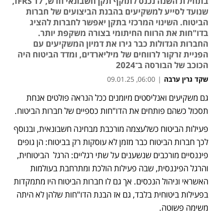
בתחילת השנה נכנס לתוקף תקן חשבונאי חדש, IFRS 17,
שנועד לסייע למשקיעים בהבנת הביצועים של חברות
הביטוח. השינוי המרכזי בתקן יאפשר לחברות להציג
בדו"חות את הרווח החיתומי בצורה משקפת יותר.
החברות הגדולות כבר גירו את דמיון המשקיעים עם
הפניית זרקור לרווחים של מיליארדים, ומדד הביטוח היה
הכוכב של הבורסה ב־2024
שקד גרין ערבה
|
06:00, 09.01.25
גם משקיעים ואנליסטים מיומנים ככל הנראה פולטים אנחת 
נפתח בכרטיסייה חדשה
נפתח בכרטיסייה חדשה
נפתח בכרטיסייה חדשה
תסכול כשהם פותחים את הדו"חות כספיים של חברות הביטוח. 
פעילות הביטוח כשלעצמה מורכבת מבחינה חשבונאית, ובנוסף 
לכך חברות הביטוח כבר מזמן לא עוסקות רק בביטוח: הן גופים 
פיננסיים מורכבים שנשענים על שתי רגליים: הרגל  הביטוחית, 
והרגל הפיננסית, שבה פעילות הולכת ומתרחבת בעולמות 
האשראי וניהול הנכסים. אך גם לו חברות הביטוח היו מתמקדות 
בפעילות ביטוחית בלבד, גם אז הבנת הדו"חות שלהן לא היתה 
משימה פשוטה. 