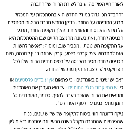
לאורך חיי הפוליסה ועובר לשורת הרווח של החברה. 
"ההבדל הכי גדול במודל החדש הוא בהסתכלות על המכלול 
מרגע החתימה על החוזה. בתקן החדש חברת הביטוח מסתכלת 
על מלוא ההכנסות וההוצאות במהלך תקופת החוזה, מרגע 
הכניסה לחוזה, זאת בשונה מהמצב הקיים שבו ההסתכלות היא 
על התקופה השוטפת", מסביר שוב, ומוסיף: "אפשר להשוות 
זאת למתרחש אצל קבלני ביצוע. קבלן שבונה בניין לדוגמה, מיום 
הכניסה לחוזה מכיר בהכנסה על בסיס תחזית הרווח שלו לכל 
הפרויקט ולפי קצב ההתקדמות של החוזה. 
"אם יש שינויים באומדנים - כי פתאום 
אין עובדים פלסטינים
 או 
כי
 יש התייקרות בגלל החות'ים
 - אז הוא מעדכן את האומדנים 
ומתאים את הרווח שהוכר בעבר ולהפך. כלומר, האומדנים כל 
הזמן מתעדכנים עד לסוף הפרויקט".
ניקח לדוגמה חוזי ביטוח לתקופה של שלוש שנים. נניח 
שהפרמיות שהחברה תקבל בשנה הראשונה יסתכמו ב־5 מיליון 