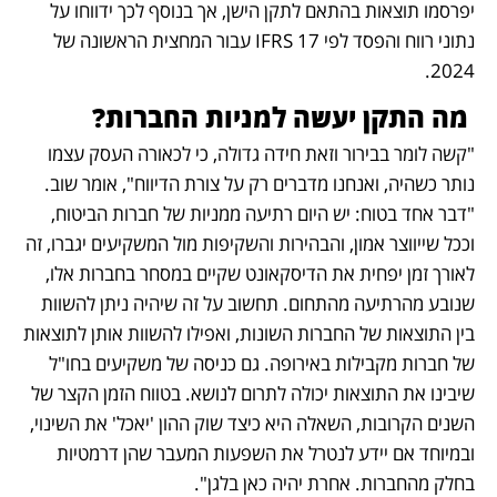
יפרסמו תוצאות בהתאם לתקן הישן, אך בנוסף לכך ידווחו על 
נתוני רווח והפסד לפי IFRS 17 עבור המחצית הראשונה של 
2024.
 מה התקן יעשה למניות החברות?
"קשה לומר בבירור וזאת חידה גדולה, כי לכאורה העסק עצמו 
נותר כשהיה, ואנחנו מדברים רק על צורת הדיווח", אומר שוב. 
"דבר אחד בטוח: יש היום רתיעה ממניות של חברות הביטוח, 
וככל שייווצר אמון, והבהירות והשקיפות מול המשקיעים יגברו, זה 
לאורך זמן יפחית את הדיסקאונט שקיים במסחר בחברות אלו, 
שנובע מהרתיעה מהתחום. תחשוב על זה שיהיה ניתן להשוות 
בין התוצאות של החברות השונות, ואפילו להשוות אותן לתוצאות 
של חברות מקבילות באירופה. גם כניסה של משקיעים בחו"ל 
שיבינו את התוצאות יכולה לתרום לנושא. בטווח הזמן הקצר של 
השנים הקרובות, השאלה היא כיצד שוק ההון 'יאכל' את השינוי, 
ובמיוחד אם יידע לנטרל את השפעות המעבר שהן דרמטיות 
בחלק מהחברות. אחרת יהיה כאן בלגן".