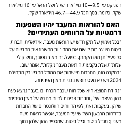
הפניקס על 9.5—10 מיליארד שקל ושל הראל על 16 מיליארד 
שקל. כלומר, בסך הכל 44.9—46.7 מיליארד שקל.
 האם להוראות המעבר יהיו השפעות 
דרמטיות על הרווחים העתידיים?
"בכל אימוץ של תקן חדש יש הוראות מעבר. אידיאלית, חברות 
ביטוח היו צריכות ליישם את המדיניות החשבונאית החדשה על 
כל פעילותן מאז הקמתן. בפועל, זה מאוד מסובך, ומשיקולי 
עלות־תועלת נקבעות הוראות מעבר מקלות", אומר שוב. 
"במקרה הזה, החברות מיישמות את המודל החדש רק מתחילת 
2024 ויש לא מעט חופש בבניית מאזן הפתיחה. 
"נקודת המוצא היא שכל רווח שכבר הכרתי בו בעבר נמצא כעת 
בהון העצמי שלי, וחברות צריכות לדווח מחדש על מאזן הפתיחה 
שלהן. בעקבות זאת, לפי הדיווחים הוולונטריים של החברות 
בדו"חות הרבעון השלישי על המעבר, אפשר לראות משהו 
מעניין: מגדל ביטוח וכלל ביטוח, שמכפיל ההון שלהן נמוך 