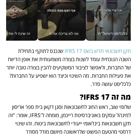
כלכליסט דיגיטל "חינוך הוא המשימה של החיים שלי"_v
אני לא צריכה את המשרד: רונית שרעבי-חדד מנהלת ארגון של 30000 עובדים מכל מקום_v
זה שינה לי את החיים: 
תקן חשבונאי חדש בשם IFRS 17
 שנכנס לתוקף בתחילת 
השנה הנוכחית עומד לשנות בצורה משמעותית את אופן הדיווח 
של החברות, ולאפשר לציבור המשקיעים להבין בצורה טובה יותר 
את פעילות החברות. מה השינוי וכיצד הוא ישפיע על החברות? 
כלכליסט עושה סדר.
מה זה IFRS 17?
שלומי שוב, ראש החוג לחשבונאות וסגן דקאן בית ספר אריסון 
למינהל עסקים באוניברסיטת רייכמן, מומחה ל־IFRS, אומר: "זה 
תקן חשבונאות בינלאומי ייעודי לחשבונאות ביטוח. זהו שינוי 
דרמטי מהטעם הפשוט שלראשונה מיושם מודל מסודר 