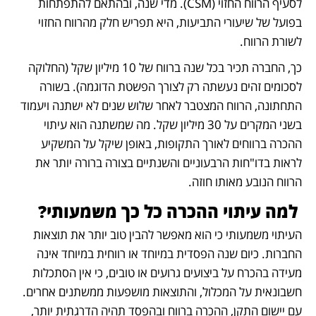
לסעיף הרווח החזוי (CSM). מדי שנה, ובהתאם להתפתחות 
בפועל של שיעורי התביעות, היא תפריש חלק מהרווח החזוי 
לשורת הרווח. 
כך, החברה תכיר בכל שנה ברווח של 10 מיליון שקל (החלוקה 
לסכומים זהים נעשתה רק לצורך הפשטת הדוגמה). בשורה 
התחתונה, הרווח המצטבר לאחר שלוש שנים לא ישתנה ויעמוד 
בשני המקרים על 30 מיליון שקל. מה שמשתנה הוא עיתוי 
ההכרה ברווחים לאורך התקופות, באופן שיקל על המשקיע 
לראות בדו"חות הרבעוניים והשנתיים בצורה ברורה יותר את 
הרווח הנובע מאותו חוזה.
 למה עיתוי ההכרה כל כך משמעותי?
העיתוי משמעותי כי הוא מאפשר להבין טוב יותר את תוצאות 
החברות. כיום שנה הפסדית במיוחד או רווחית במיוחד אינה 
מעידה בהכרח על ביצועים גרועים או טובים, כי אין הסתכלות 
חשבונאית על המכלול, והתוצאות מושפעות ממשתנים אחרים. 
עם יישום התקן, ההכרה ברווח ובהפסד תהיה הדרגתית יותר, 