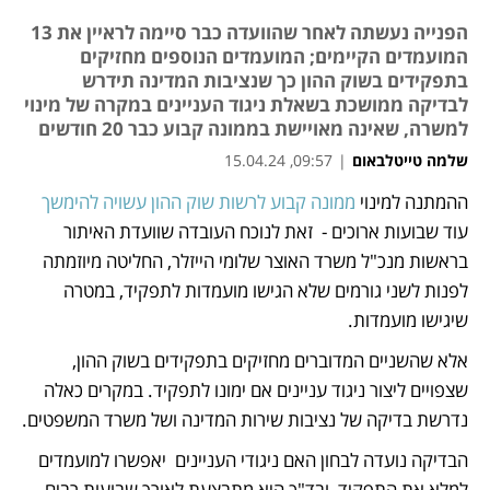
הפנייה נעשתה לאחר שהוועדה כבר סיימה לראיין את 13
המועמדים הקיימים; המועמדים הנוספים מחזיקים
בתפקידים בשוק ההון כך שנציבות המדינה תידרש
לבדיקה ממושכת בשאלת ניגוד העניינים במקרה של מינוי
למשרה, שאינה מאויישת בממונה קבוע כבר 20 חודשים
שלמה טייטלבאום
|
09:57, 15.04.24
ההמתנה למינוי 
ממונה קבוע לרשות שוק ההון עשויה להימשך
נפתח בכרטיסייה חדשה
עוד שבועות ארוכים -  זאת לנוכח העובדה שוועדת האיתור 
בראשות מנכ"ל משרד האוצר שלומי הייזלר, החליטה מיוזמתה 
לפנות לשני גורמים שלא הגישו מועמדות לתפקיד, במטרה 
שיגישו מועמדות. 
אלא שהשניים המדוברים מחזיקים בתפקידים בשוק ההון, 
שצפויים ליצור ניגוד עניינים אם ימונו לתפקיד. במקרים כאלה 
נדרשת בדיקה של נציבות שירות המדינה ושל משרד המשפטים. 
הבדיקה נועדה לבחון האם ניגודי העניינים  יאפשרו למועמדים 
למלא את התפקיד, ובד"כ היא מתבצעת לאורך שבועות רבים. 