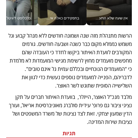
אין שעה שלא התעסקתי במשבר - טל אלכסנדרוביץ’ שגב מנהלת משברים תקשורתיים מכל מקום עם ה- Galaxy Z Fold8 Ultra שלה_v
בתפקידים כאלה אי אפשר לחכות: אושרת לוי מניעה השקעות ענק מהטלפון_v
כלכליסט דיגיטל
הרשות מתנהלת מזה שנה ושמונה חודשים ללא מנהל קבוע וגל 
משמש כממלא מקום כבר כשנה ושבעה חודשים. גורמים 
המקורבים לוועדת האיתור ביקשו לחדד כי העובדה שהם 
מחפשים מועמדים מחוץ לרשימת מגישי המועמדות לא מלמדת 
כי "המועמדים הנוכחיים ובכללם עמית גל אינם טובים". 
לדבריהם, הפנייה למועמדים נוספים נעשית כדי לגוון את 
השלישייה הסופית שתוגש לשר האוצר. 
מלבד מנכ"ל האוצר, הייזלר,  בוועדת האיתור חברים על תקן 
נציגי ציבור גם פרופ' עידית סולברג מאוניברסיטת אריאל, ועורך 
הדין שמעון יצחקי. זאת לצד נציגות של משרד המשפטים ושל 
נציבות שירות המדינה. 
תגיות