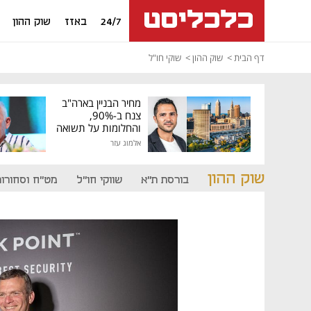
24/7
באזז
שוק ההון
דף הבית
שוק ההון
שוקי חו"ל
מחיר הבניין בארה"ב
צנח ב-90%,
והחלומות על תשואה
גבוהה התנפצו
אלמוג עזר
שוק ההון
בורסת ת"א
שווקי חו"ל
מט"ח וסחורות