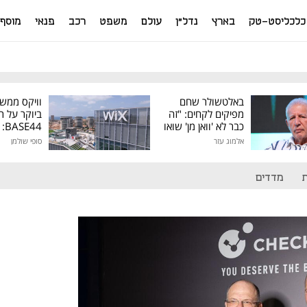
כלכליסט-טק
בארץ
נדל"ן
עולם
משפט
רכב
פנאי
מוסף
באלטשולר שחם
וויקס ממש
מפיקים לקחים: "זה
ביוקר על ר
כבר לא 'וואן מן' שואו
44
של גילעד"
אלמוג עזר
סופי שולמן
מיליון דולר
מדדים