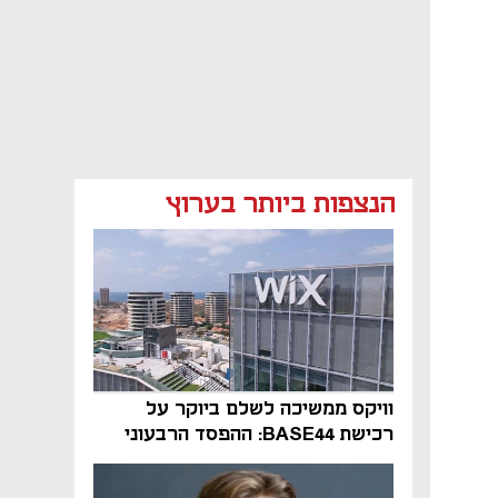
הנצפות ביותר בערוץ
וויקס ממשיכה לשלם ביוקר על
רכישת BASE44: ההפסד הרבעוני
זינק ל-76 מיליון דולר