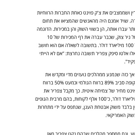
אלא שלמרות ההישגים, שאין עליהם עוררין ושממצבים את צ'ק פוינט כאחת החברות הרווחיות 
ביותר בוול סטריט, לצפריר יש הרבה עבודה. שויד אמנם היה מהאנשים שהמציאו את תחום 
הסייבר, אך מתחרות צעירות ואגרסיביות יותר עברו אותה, הן בשווי השוק והן במכירות. הדוגמה 
המוכרת והבולטת היא כמובן פאלו אלטו של ניר צוק, שכבר עברה את רף המכירות של 10 
מיליארד דולר בשנה וגם את רף השווי של 100 מיליארד דולר. בתשובה לשאלה אם הוא חושב 
שצ'ק פוינט יכולה לסגור את הפער מול פאלו אלטו סיפק צפריר תשובה נחרצת: "אם לא הייתי 
יד". 
שויד נחשב לאורך השנים כמנהל מוכשר, אך כזה שנמנע ממהלכים נועזים מדי ומקדש את 
הרווחיות החריגה שנשמרה לאורך כל התקופה סביב 89% ברווח הגולמי וכמעט 50% ברווח 
הנקי. על שני עקרונות אלה שילמה צ'ק פוינט מחיר של צמיחה איטית. כך מקבל צפריר את 
החברה עם יתרות מזומנים של כמעט 3 מיליארד דולר, כ־100 אלף לקוחות, בהם מרבית הגופים 
הגדולים בעולם, אך מצד שני עם נתח קטן בלבד משוק אבטחת הענן, שנתפס על ידי מתחרות 
שוק האמריקאי. 
כבר לפי הרוח שנשבה מדבריו בסוף השבוע, וגם ממספר מהלכים שבהם נקט צפריר מאז 