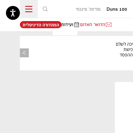
Duns 100
פורטל פיננסי
נפתח בכרטיסייה חדשה
הדואר האדום
ועידות
המהדורה הדיגיטלית
יכה לשלם
כישת
BASE: ההפסד
הרבעוני זינק ל-76