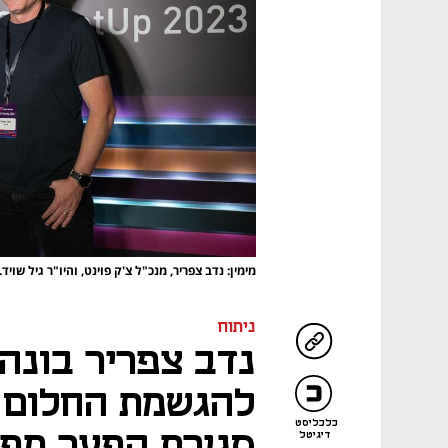
מימין: נדב צפריר, מנכ"ל צ'ק פוינט, והיו"ר גיל שוי
ניתוח
להגשמת החלום ש
כלכליסט
סגירת הפער מפא
דיגיטל