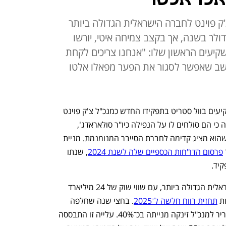
'ק פוינט לחברה הישראלית הגדולה ביותר
דולר בשנה, אך בקצב צמיחה איטי, יורשו
עים הראשון שלו: "אנחנו צריכים לקחת
 חושב שאפשר לסגור את הפער מפאלו אלטו
המפגש הראשון של נדב צפריר עם המשקיעים בוול סטריט בתפקידו החדש כמנכ"ל צ'ק פוינט 
עבר חלק ואפילו טוב יותר מהמצופה. נראה כי הם סולחים לו על הנפילה כיו"ר סולאראדג', 
, ומתמקדים בחזון שהוא מציג קדימה לחברת הסייבר המנומנמת. מניית 
פרסום הדו"חות הכספיים שלה לשנת 2024
, שנתו 
יד. 
בכך, היא ביססה את מעמדה כחברה הישראלית הגדולה ביותר, עם שווי שוק של 24 מיליארד 
ת 
תחזית רווח חלשה ל־2025
. בחצי שנה שחלפה 
מאז שהודיעה צ'ק פוינט על מינויו של צפריר למנכ"ל זינקה מנייתה בכ־40%. עלייה זו התבססה 