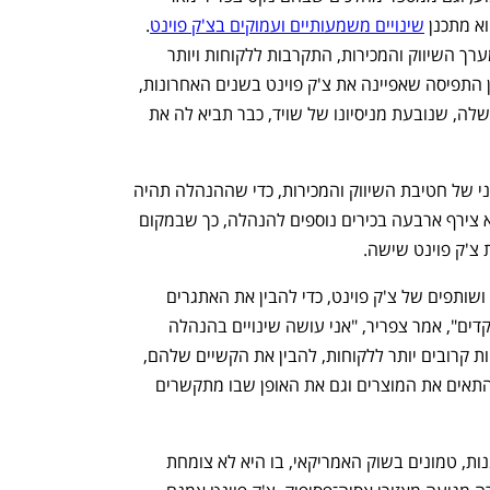
א מתכנן 
שינויים משמעותיים ועמוקים בצ'ק פוינט
. 
כיוון הפעולה הראשון והמרכזי הוא שינוי מערך השיווק והמכירות, התקרבות ללקוחות ויותר 
הקשבה למה שהם רוצים. זאת, על חשבון התפיסה שאפיינה את צ'ק פוינט בשנים האחרונות, 
נפתח בכרטיסייה חדשה
נפתח בכרטיסייה חדשה
שהסתמכה על כך שהטכנולוגיה העדיפה שלה, שנובעת מניסיונו של שויד, כבר תביא לה את 
צפריר שיטח מצד אחד את המבנה הארגוני של חטיבת השיווק והמכירות, כדי שההנהלה תהיה 
בקשר הדוק יותר עם השטח. במקביל, הוא צירף ארבעה בכירים נוספים להנהלה, כך שבמקום 
צ'ק פוינט שישה. 
ענף במתח גבוה
מדברים כלכלה, עסקים ומה שב
"בחודשים האחרונים נפגשתי עם לקוחות ושותפים של צ'ק פוינט, כדי להבין את האתגרים 
המרכזיים בסביבת איומי הסייבר חסרי התקדים", אמר צפריר, "אני עושה שינויים בהנהלה 
בעיקר כדי לאפשר לי ולשאר האנשים להיות קרובים יותר ללקוחות, להבין את הקשיים שלהם, 
את חוסר הוודאות שהם נמצאים בו, וכך להתאים את המוצרים וגם את האופן שבו מתקשרים 
האתגר המרכזי של צ'ק פוינט, וגם ההזדמנות, טמונים בשוק האמריקאי, בו היא לא צומחת 