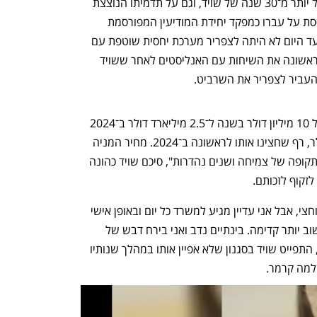
גם על ציפיה לרוח חדשה לאחר כהונה של יותר מ־30 שנה של שויד, וגם על תדמיתו הנוצצת 
של צפריר בשוק הסייבר העולמי, שמתבססת על עברו כמפקד יחידת המודיעין המפורסמת 
8200 ושותף־מייסד של קרן TEAM8. אך עד היום לא היתה לצפריר מערכת יחסית שוטפת עם 
קהילת שוק ההון. ביום חמישי הוא ניהל לראשונה את השיחות עם האנליסטים לאחר ששויד 
והעביר לצפריר את השרביט. 
"מאז ההנפקה ב־1996 גדלנו ממכירות של 10 מיליון דולר בשנה ל־2.5 מיליארד דולר ב־2024 
והרווח עלה מ־5 מיליון דולר למיליארד דולר, רף שחצינו אותו לראשונה ב־2024. מחיר המניה 
זינק פי 80 מאז ההנפקה, כך שאני מסכם תקופה של צמיחה ושנים נהדרות", סיכם שויד כהונה 
לזקוף לזכותם.
לדבריו, "נדב כבר בתפקיד המנכ"ל חודש וחצי, אבל אני עדיין מגיע למשרד כל יום ובאופן אישי 
כיף לי מאוד להוריד את לחץ היומיומי ולחשוב יותר קדימה. בינתיים נדב ואני בירח דבש של 
היחסים שלנו, ואני מקווה שזה יימשך כך", התפייט שויד בסגנון שלא אפיין אותו במהלך שנותיו 
למה קרמר. 