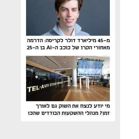
מ-45 מיליארד דולר לקריסה: הדרמה
מאחורי הקרן של כוכב ה-AI בן ה-25
מי יודע לנצח את השוק גם לאורך
זמן? מנהלי ההשקעות הבודדים שהכו
את ת״א־125