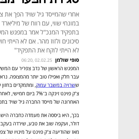
אחרי שהמייסד גיל שויד הפך את צ
במונחי שווי, עם רווח של מיליארד 
בתפקיד המנכ"ל אמר במפגש המשקי
סיכונים ולזוז מהר. אם לא הייתי
לא הייתי לוקח את התפקיד"
סופי שולמן
06:20, 02.02.25
ש
שרויה במשבר עמוק
צ'ק פוינט זינקה ב־7% ביום חמישי, לאחר 
האחרונה של מייסד החברה גיל שויד בתפק
דולר, ועקפה שוב את טבע, שירדה בעקבו