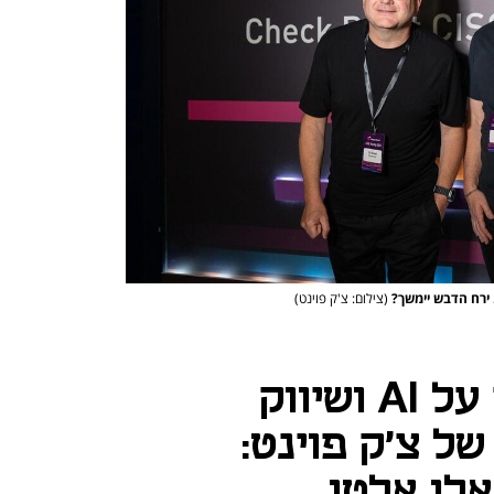
ד. ירח הדבש יימשך?
(צילום: צ'ק פוינט)
נדב צפריר בונה על AI ושיווק
ל צ'ק פוינט:
לו אלטו