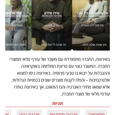
אין שעה שלא התעסקתי במשבר - טל אלכסנדרוביץ’ שגב מנהלת משברים תקשורתיים מכל מקום עם ה- Galaxy Z Fold8 Ultra שלה_v
זה שינה לי את החיים: איך עידו איז'ק הופך את הסמארטפון לכלי צילום מקצועי_v
חינוך הוא המש
באירופה, החברה מתמודדת עם משבר של עודף מלאי ממוצרי 
החברה. המשבר נוצר עם פריצת המלחמה באוקראינה 
וההגבלות על ייבוא גז טבעי מרוסיה. באירופה ניסו למצוא 
אלטרנטיבות – והחלו לקנות מוצרים שונים בכמויות הגדולות. 
אלא שמאז מחירי האנרגיה והגז התאזנו, אך באירופה נותרו 
עודפי מלאי של מוצרי החברה.
תגיות
סולאראדג'
אנרגיה מתחדשת
אנרגיה נקיה
שוקי נ