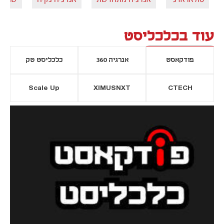
עוד בכלכליסט
פודקאסט
אנרגיה 360
כלכליסט טק
Scale Up
XIMUSNXT
CTECH
יסייה חדשה
נפתח בכרטיסייה חדשה