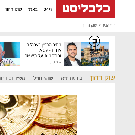
24/7
באזז
שוק ההון
דף הבית
שוק ההון
מחיר הבניין בארה"ב
צנח ב-90%,
כלכליסט
דיגיטל
והחלומות על תשואה
גבוהה התנפצו
אלמוג עזר
שוק ההון
בורסת ת"א
שווקי חו"ל
מט"ח וסחורות