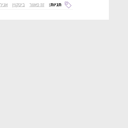
תגיות:
זוז פאוור
ביטקוין
אגיר