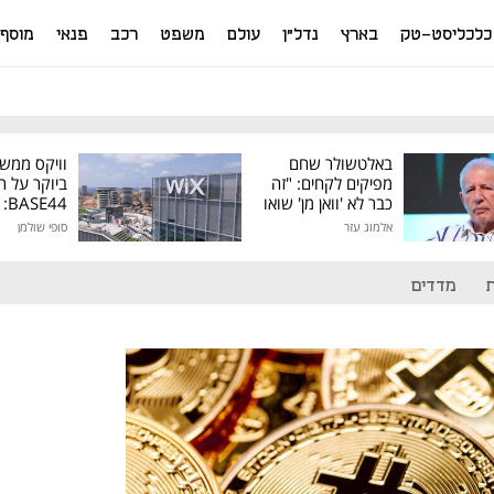
כלכליסט-טק
בארץ
נדל"ן
עולם
משפט
רכב
פנאי
מוסף
באלטשולר שחם
וויקס ממש
מפיקים לקחים: "זה
ביוקר על ר
כבר לא 'וואן מן' שואו
44
של גילעד"
אלמוג עזר
סופי שולמן
מיליון דולר
מדדים