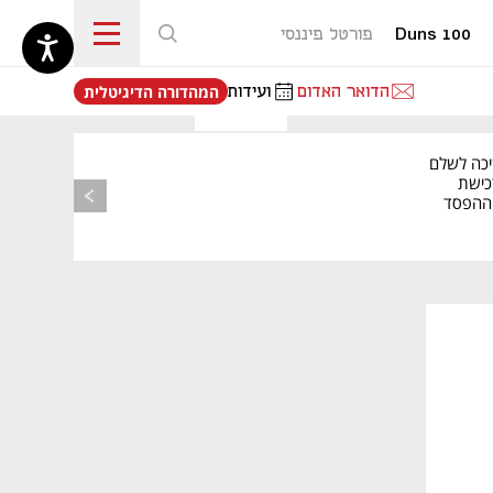
Duns 100
פורטל פיננסי
נפתח בכרטיסייה חדשה
הדואר האדום
ועידות
המהדורה הדיגיטלית
יכה לשלם
כישת
BASE: ההפסד
הרבעוני זינק ל-76