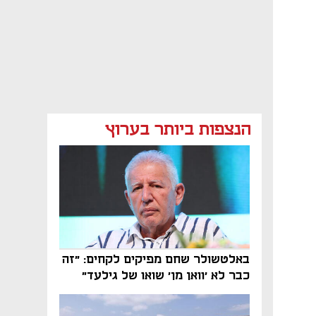
הנצפות ביותר בערוץ
באלטשולר שחם מפיקים לקחים: "זה
כבר לא 'וואן מן' שואו של גילעד"