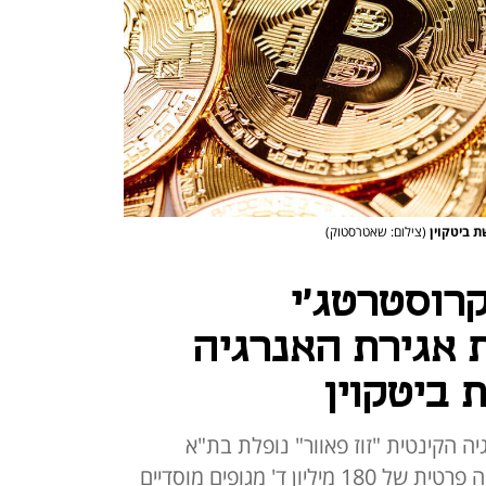
(צילום: שאטרסטוק)
רוסטרטג'י
 אגירת האנרגיה
ביטקוין
ה הקינטית "זוז פאוור" נופלת בת"א
ב-40%; החברה הודיעה על הנפקה פרטית של 180 מיליון ד' מגופים מוסדיים