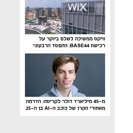
וויקס ממשיכה לשלם ביוקר על
רכישת BASE44: ההפסד הרבעוני
זינק ל-76 מיליון דולר
מ-45 מיליארד דולר לקריסה: הדרמה
מאחורי הקרן של כוכב ה-AI בן ה-25