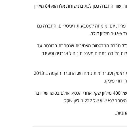
המשקיעים בנוגע לאי כניסה לתחום האמור. שווי החברה נכון לכתיבת שורות אלו הוא 84 מיליון 
מנכ"ל זוז פאוור ארז צימרמן יוחלף בג'ורדן פריד, יזם ומומחה למטבעות דיגיטליים. החברה גם 
ר. 
צימרמן הגיע לזוז פאוור לאחר שכיהן כמנכ"ל חברת המדפסות מאסיבית שנסחרת בבורסה עד 
יולי שעבר. צימרמן ימשיך להוביל את פעילות הליבה בתחום מערכות ניהול אנרגיה וטעינה 
זוז הגיעה לבורסה במרץ 2021 כחברת צ'קראטק ועברה מיתוג מחדש. החברה הוקמה ב־2013 
בתחילה החברה שאפה להנפיק לפי שווי של 400 מיליון שקל אחרי הכסף, אולם בסופו של דבר 
ניות. 