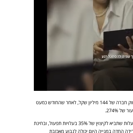
מניית זוז פאוור נסחרה עד הבוקר בשווי שוק חברה של 144 מיליון שקל, לאחר שהחודש כמעט 
 274%. 
בין היתר הודיעה החברה על תוכנית התייעלות שתביא לקיצוץ של 35% בעלויות תפעול, ובחינת 
כניסת החברה לשווקים ביטחוניים. אך הירידה החדה במנייה היום יכולה לנבוע מאכזבת 