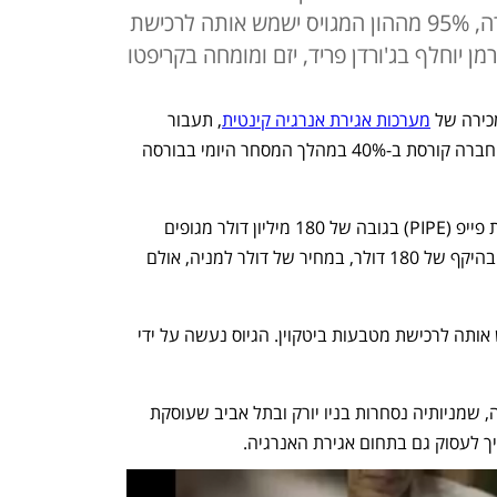
במחיר של דולר למניה; ע"פ החברה, 95% מההון המגויס ישמש אותה לרכישת
ן יוחלף בג'ורדן פריד, יזם ומומחה בקריפטו
כירה של 
מערכות אגירת אנרגיה קינטית
, תעבור 
לעסוק ברכישת מטבעות ביטקוין. מניית החברה קורסת ב-40% במהלך המסחר היומי בבורסה 
זוז פאוור הודיעה על הנפקה פרטית בצורת פייפ (PIPE) בגובה של 180 מיליון דולר מגופים 
מוסדיים. כלומר המוסדיים "הזמינו" מניות בהיקף של 180 דולר, במחיר של דולר למניה, אולם 
על פי החברה, 95% מההון המגויס ישמש אותה לרכישת מטבעות ביטקוין. הגיוס נעשה על ידי 
החברה תהפוך לחברה הדואלית הראשונה, שמניותיה נסחרות בניו יורק ובתל אביב שעוסקת 
יך לעסוק גם בתחום אגירת האנרגיה. 