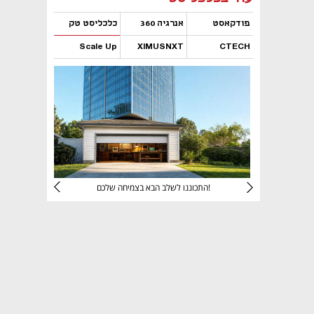
פודקאסט
אנרגיה 360
כלכליסט טק
Scale Up
XIMUSNXT
CTECH
נפתח בכרטיסייה חדשה
נפתח בכרטיסייה חדשה
נפתח בכרטיסייה חדשה
נפתח בכרטיסייה חדשה
יניהם
התכוננו לשלב הבא בצמיחה שלכם!