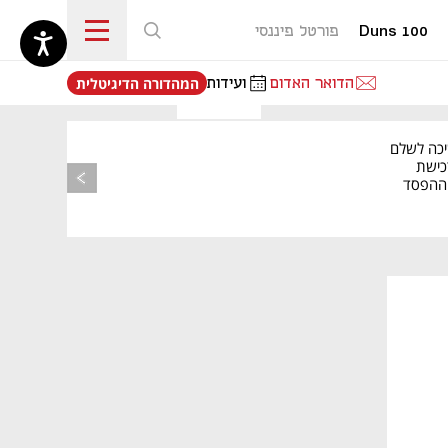
Duns 100
פורטל פיננסי
נפתח בכרטיסייה חדשה
הדואר האדום
ועידות
המהדורה הדיגיטלית
יכה לשלם
כישת
BASE: ההפסד
הרבעוני זינק ל-76