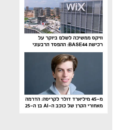
וויקס ממשיכה לשלם ביוקר על
רכישת BASE44: ההפסד הרבעוני
זינק ל-76 מיליון דולר
מ-45 מיליארד דולר לקריסה: הדרמה
מאחורי הקרן של כוכב ה-AI בן ה-25