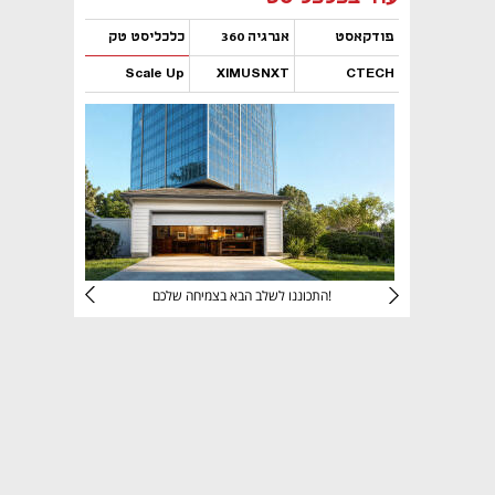
פודקאסט
אנרגיה 360
כלכליסט טק
Scale Up
XIMUSNXT
CTECH
נפתח בכרטיסייה חדשה
נפתח בכרטיסייה חדשה
נפתח בכרטיסייה חדשה
נפתח בכרטיסייה חדשה
יניהם
התכוננו לשלב הבא בצמיחה שלכם!