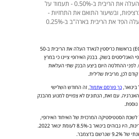
נוספת באינפלציה; הבנק האנגלי העלה את הריבית ב-0.50% - תעמוד על
ברציפות, ובשיעור התואם את התחזיות -
לרמה הגבוהה מ-2008; אתמול העלה הפד את הריבית בארה"ב ב-0.25%
שבוע הריביות: הבנק האירופי המרכזי (ECB) בראשות כריסטין לגארד העלה את הריבית ב-50 
נקודות בסיס (0.5%) ל-2.5%, בהתאם לצפי האנליסטים בשוק. בבנק האירופי ציינו כי במרץ 
צפויה העלאה נוספת של 50 נקודות בסיס. לפני ההחלטה היום ביצע הבנק שתי העלאות 
ינואר, 
כך פורסם אתמול
, זה החודש השלישי 
ברציפות, על רקע המשך הירידה במחירי האנרגיה. עם זאת, הנתונים לא צפויים למנוע מהבנק 
נוספת.
לפי הנתונים הראשוניים שפרסמה אתמול לשכת הסטטיסטיקה המרכזית של האיחוד האירופי, 
המחירים לצרכן בגוש היורו, המונה 20 מדינות, היו גבוהים בינואר ב-8.5% לעומת ינואר 2022. 
ם בדצמבר. 