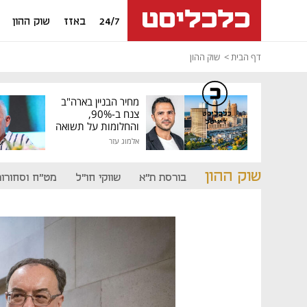
24/7
באזז
שוק ההון
דף הבית
שוק ההון
מחיר הבניין בארה"ב
צנח ב-90%,
כלכליסט
דיגיטל
והחלומות על תשואה
גבוהה התנפצו
אלמוג עזר
שוק ההון
בורסת ת"א
שווקי חו"ל
מט"ח וסחורות