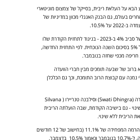
זוהי הפעם העשירית ברציפות שבה מודיע הבא על העלאת ריבית, בסייקל של צמצום מוניטארי 
שנפתח כבר בדצמבר 2021. כמו בנקים אחרים בעולם, גם הבנק האנגלי מכוון במדיניות של 
ל 10.5%. 
הבנק מציג תחזית מעודכנת לאינפלציה של סביב 4% ב-2023 - בניגוד לתחזית הקודרת שלו 
מנובמבר, למיתון מתמשך ולאינפלציה של 5% בסיכום השנה הנוכחית. לפי התחזית החדשה, 
ריפה מכפי שחזה בנובמבר. 
החלטת הריבית לא התקבלה פה אחד אלא ברוב של שבעה תומכים מבין חברי הוועדה 
המוניטרית מול שתי מתנגדות. הנגיד ביילי נמנה עם קבוצת הרוב התומכת, וכך גם הכלכלן 
שתי המתנגדות, הכלכלניות סוואטי דהינגרה (Swati Dhingra) וסילבנה טנריירו (Silvana 
Tenreyro), תמכו בהותרת הריבית ללא שינוי - גם בישיבה הקודמת, שבה הועלתה הריבית 
מדד המחירים לצרכן באנגליה ירד מעט מהרמה המפחידה של 11.1% (בחישוב של 12 חודשים 
בדצמבר.