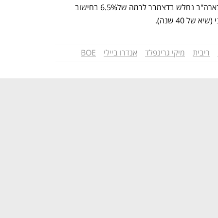
רצופות של 75 נקודות. קצב האינפלציה בארה"ב נחלש בדצמבר לרמה של6.5% בחישוב 
ריבית
מיקי גרינפלד
אנדרו ביילי
BOE