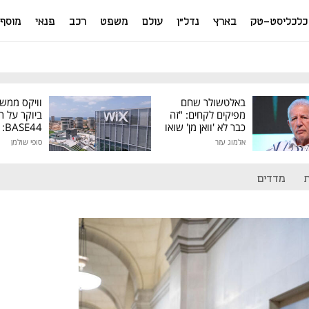
כלכליסט-טק
בארץ
נדל"ן
עולם
משפט
רכב
פנאי
מוסף
באלטשולר שחם
וויקס ממש
מפיקים לקחים: "זה
ביוקר על ר
כבר לא 'וואן מן' שואו
44
של גילעד"
אלמוג עזר
סופי שולמן
מיליון דולר
מדדים