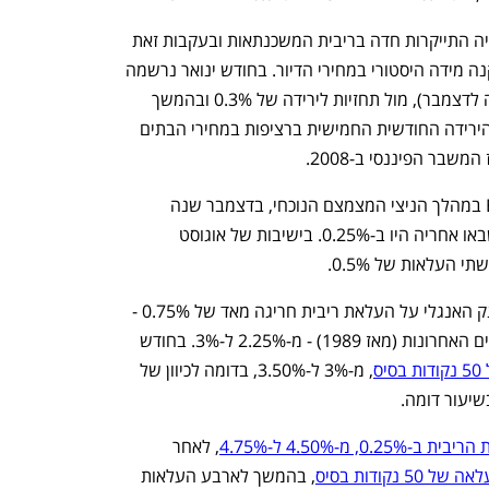
העלאות הריבית גוררות כמובן גם בבריטניה התייקרות חדה בריבית המשכנתאות ובעקבות זאת 
לירידה בביקושים. התוצאה היא נסיגה בקנה מידה היסטורי במחירי הדיור. בחודש ינואר נרשמה 
ירידה של 0.6% במחירי הבתים (בהשוואה לדצמבר), מול תחזיות לירידה של 0.3% ובהמשך 
לנסיגה חודשית של 0.3% בדצמבר. זוהי הירידה החודשית החמישית ברציפות במחירי הבתים 
בר הפיננסי ב-2008. 
העלאת הריבית הראשונה שביצע ה-BOE במהלך הניצי המצמצם הנוכחי, בדצמבר שנה 
שעברה, היתה מ-0.1% ל-0.25%, אלה שבאו אחריה היו ב-0.25%. בישיבות של אוגוסט 
העלאות של 0.5%. 
וכך בהמשך - בנובמבר 2022 הודיעההבנק האנגלי על העלאת ריבית חריגה מאד של 0.75% - 
ההעלאה החדה ביותר שביצע ב-33 השנים האחרונות (מאז 1989) - מ-2.25% ל-3%. בחודש 
ס
, מ-3% ל-3.50%, בדומה לכיוון של 
יעור דומה. 
0., מ-4.50% ל-4.75%
, לאחר 
קודות בסיס
, בהמשך לארבע העלאות 