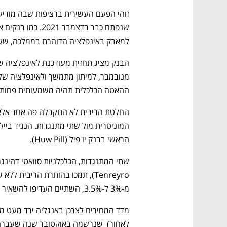
למאבק באינפלציה הדוהרת בממלכה, שעמדה ב-2022 ע
ההאטה הכלכלית תהיה משמעותית פחות ח
הראשי בבנק יו פיל (Huw Pill). 
מ-3% ל-3.5%, השתיים העדיפו להשאיר את הריבית ללא שינוי. 
לאחור)  שנרשמה באוקטובר שנה שעברה, ל-10.7% בנובמבר וכאמור 10.5%  