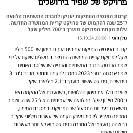
פרויקט של שפיר בירושלים
קרנות הפנסיה הוותיקות יעניקו לחברת התשתיות הלוואה
ל־25 שנה להקמתו של פרויקט קריית הממשלה החדשה.
עלות הקמת הפרויקט מוערך ב־700 מיליון שקל
גולן חזני
|
06:00, 15.10.24
קרנות הפנסיה הותיקות עמיתים יעמידו מימון של 500 מיליון 
נפתח בכרטיסייה חדשה
שקל לפרויקט קריית הממשלה החדשה בירושלים שיוקם על ידי 
שפיר הנדסה. חברת התשתיות והבנייה שבשליטת האחים 
שפירא זכתה במרץ 2023 במכרז להקמה ותחזוק מבנה ג'נרי 3 
בירושלים, פרויקט ששוויו מוערך ב־2.1 מיליארד שקל. 
שווי זה כולל את מימון ההלוואות, כשהעלות של ההקמה היא 
כ־700 מיליון שקל. ההלוואה של עמיתים היא ל־25 שנה, ושפיר 
תישא גם בעלויות התפעול של הפרויקט. במסגרת המימון, 
המדינה תעביר לשפיר מענק הקמה של עשרות מיליוני שקלים 
כך שההון העצמי של החברה בפרויקט הוא לא יותר מעשרות 
מיליוני שקלים.