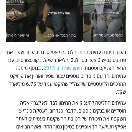
כלכליסט דיגיטל "חינוך הוא המשימה של החיים שלי"_v
בתור מנכל אני מקבל מאות החלטות ביום, וה- Galaxy Z Fold8 Ultra עוזר לי לחתוך אותן מהר יותר_v
זה שינה לי את החיים: 
בעבר מימנה עמיתים המנוהלת בידי אפי סנדרוב עבור שפיר את 
פרויקט כביש 6 צפון בסך 2.8 מיליארד שקל, בקונסצורסיום עם 
הראל הפניקס ופסגות, 
מימון שניתן ב־2015
. בנוסף מימנה 
עמיתים יחד עם מוסדיים נוספים עבור שפיר ואוריין את פרויקט 
המרכזים הלוגיסטיים של צה"ל שהיקפו עמד על 6.75 מיליארד 
שקל. 
עמיתים החליטה להעניק את המימון לבד ולא לצרף אליה 
מוסדיים או בנקים נוספים. לדברי סנדרוב, "עסקת ג'נרי 3 
משקפת את היכולת של חטיבת ההשקעות בעמיתים לאתר 
אפיקי השקעה המאופיינים בסיכון נמוך מחד, ואשר מביאים 