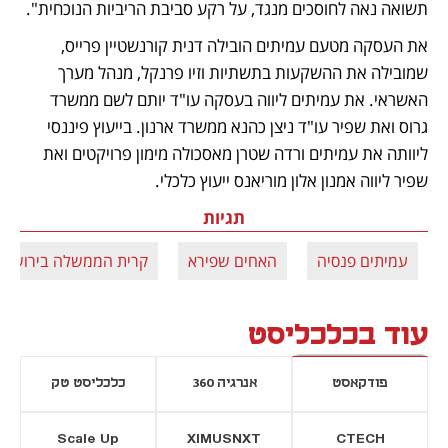
תשואה נאה לחוסכים מנגד, על רקע סביבת הריביות הנוכחית".
את העסקה מטעם עמיתים הובילה דנית קורנשטיין פרייס, 
שמובילה את ההשקעות בתשתיות וזיו פרנקל, מנהל מערך 
האשראי. את עמיתים ליווה בעסקה עו"ד יותם לשם ממשרד 
גרוס ואת שפיר עו"ד ניצן כהנא ממשרד ארנון. בייעוץ פיננסי 
ליוותה את עמיתים ורדה שטרן מאסכולה מימון פרויקטים ואת 
שפיר ליווה אמנון אלון מוריאנס ייעוץ כלכלי.
תגיות
עמיתים פנסיה
האחים שפירא
קרית הממשלה בירושלי
עוד בכלכליסט
פודקאסט
אנרגיה 360
כלכליסט טק
Scale Up
XIMUSNXT
CTECH