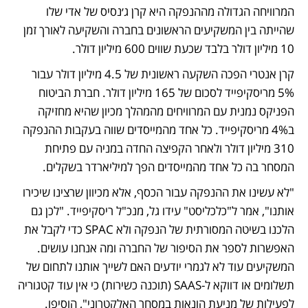
המרוויחה הגדולה מההנפקה היא קרן ג׳נסיס של אדי שלו 
שהייתה בין המשקיעים הראשונים בחברה והשקיעה לאורך זמן 
10 מיליון דולר בלבד שכעת שווים 600 מיליון דולר. 
קרן אנטרי הפכה השקעה ראשונית של 4.5 מיליון דולר עבור 
5% מריסקיפייד לסכום של 165 מיליון דולר. חברת הביטוח 
הפניקס נמנית עם המרוויחים מהמהלך מכיון שהיא מחזיקה 
ב4% מריסקיפייד. כל אחד מהמייסדים שווה בעקבות ההנפקה 
310 מיליון דולר ולאחר הקפיצה החדה במניה עם פתיחת 
המסחר בה כל אחד מהמייסדים הפך למיליארדר בשקלים. 
"לא עשינו את ההנפקה עבור הכסף, אלא מכיוון שרצינו שיכירו 
אותנו", אמר ל"כלכליסט" עידו גל, מנכ"ל ריסקיפייד. "לכן גם 
הלכנו בשיטה המסורתית של הנפקה ולא SPAC כדי לקבל את 
האפשרות לספר את הסיפור של החברה ומה אנחנו עושים. 
המשקיעים עוד לא לגמרי יודעים האם לשייך אותנו לתחום של 
תשלומים או דווקא ל-SAAS (תוכנה כשירות) כי אין עוד קטגוריה 
לפעילות של מניעת הונאות במסחר האלקטרוני", הוסיפו. 