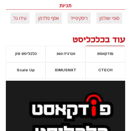
תגיות
סופי שולמן
ריסקיפייד
אסף פלדמן
עידו גל
עוד בכלכליסט
פודקאסט
אנרגיה 360
כלכליסט טק
Scale Up
XIMUSNXT
CTECH
יסייה חדשה
נפתח בכרטיסייה חדשה