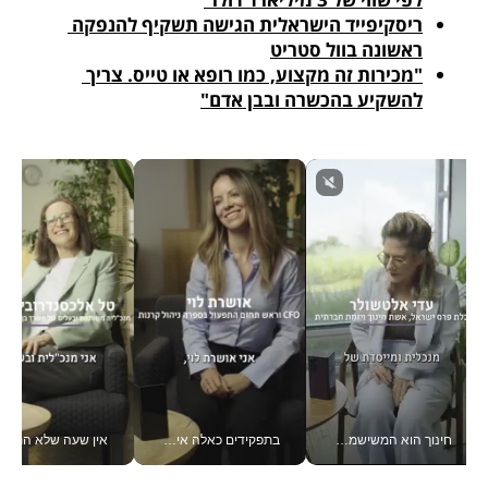
ריסקיפייד הישראלית הגישה תשקיף להנפקה 
ראשונה בוול סטריט
"מכירות זה מקצוע, כמו רופא או טייס. צריך 
להשקיע בהכשרה ובבן אדם"
חינוך הוא המשישמה של החיים שלי - V
בתפקידים כאלה אי אפשר לחכות: אושרת לוי מניעה השקעות ענק מהטלפון_v
אין שעה שלא התעסקתי במשבר - טל אלכסנדרוביץ’ שגב מנהלת משברים