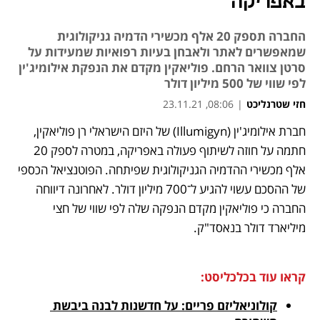
באפריקה
החברה תספק 20 אלף מכשירי הדמיה גניקולוגית
שמאפשרים לאתר ולאבחן בעיות רפואיות שמעידות על
סרטן צוואר הרחם. פוליאקין מקדם את הנפקת אילומיג'ין
לפי שווי של 500 מיליון דולר
חזי שטרנליכט
|
08:06, 23.11.21
חברת אילומיג'ין (Illumigyn) של היזם הישראלי רן פוליאקין, 
נפתח בכרטיסייה חדשה
נפתח בכרטיסייה חדשה
נפתח בכרטיסייה חדשה
חתמה על חוזה לשיתוף פעולה באפריקה, במטרה לספק 20 
אלף מכשירי ההדמיה הגניקולוגית שפיתחה. הפוטנציאל הכספי 
של ההסכם עשוי להגיע ל־700 מיליון דולר. לאחרונה דיווחה 
החברה כי פוליאקין מקדם הנפקה שלה לפי שווי של חצי 
מיליארד דולר בנאסד"ק. 
קראו עוד בכלכליסט:
קולוניאליזם פריים: על חדשנות לבנה ביבשת 