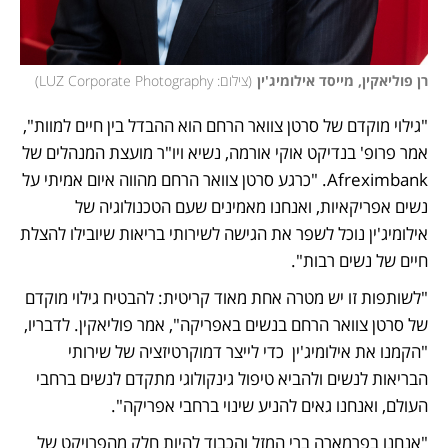
רן פוליאקין, מייסד אילומיג'ין
(
צילום: LUZ Corporate Photography
)
"גילוי מוקדם של סרטן צוואר הרחם הוא ההבדל בין חיים למוות", 
אמר פרופ' בנדיקט אוקי אורמה, נשיא ויו"ר מועצת המנהלים של 
Afreximbank. "כרגע סרטן צוואר הרחם מהווה איום אמיתי על 
נשים אפריקאיות, ואנחנו מאמינים שעם הטכנולוגיה של 
אילומיג'ין נוכל לשפר את הגישה לשירותי בריאות שיובילו להצלת 
חיים של נשים רבות".
"לשותפות זו יש מטרה אחת מאוד קריטית: להבטיח גילוי מוקדם 
של סרטן צוואר הרחם בנשים באפריקה", אמר פוליאקין. לדבריו, 
"הקמנו את אילומיג'ין  כדי לייצר דמוקרטיזציה של שירותי 
הבריאות לנשים ולהביא טיפול גינקולוגי מתקדם לנשים ברחבי 
העולם, ואנחנו גאים להניע שינוי ברחבי אפריקה".
"אנחנו בפרמארה ברי המזל והכבוד להיות חלק מהפרויקט של 