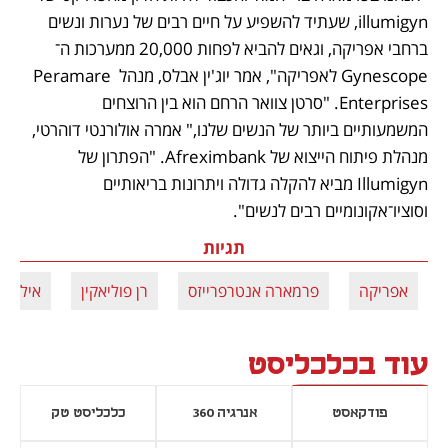
illumigyn, שעתיד להשפיע על חיים רבים של נערות ונשים 
ברחבי אפריקה, וגאים להביא לפחות 20,000 ממערכות ה־ 
Gynescope לאפריקה", אמר יוג'ין אבלס, מנהל Peramare 
Enterprises. "סרטן צוואר הרחם הוא בין הרוצחים 
המשמעותיים ביותר של הנשים שלנו," אמרה אולורנטי דוהרטי, 
מנהלת פיתוח הייצוא של Afreximbank. "הפתרון של 
Illumigyn מביא להקלה גדולה ויתרונות בריאותיים 
וסוציו־אקונומיים רבים לנשים".
תגיות
אפריקה
פרמארה אנטרפרייזס
רן פוליאקין
אילומיג'
עוד בכלכליסט
פודקאסט
אנרגיה 360
כלכליסט טק