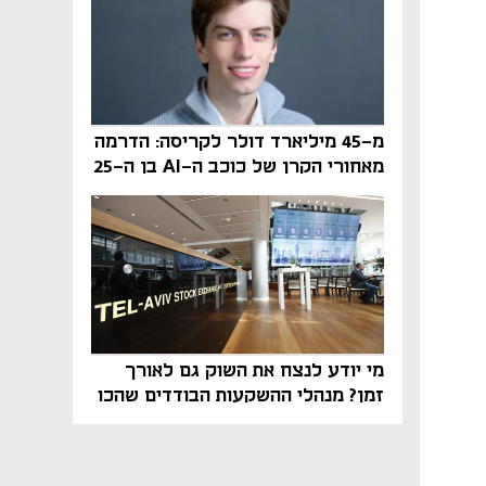
מ-45 מיליארד דולר לקריסה: הדרמה
מאחורי הקרן של כוכב ה-AI בן ה-25
מי יודע לנצח את השוק גם לאורך
זמן? מנהלי ההשקעות הבודדים שהכו
את ת״א־125