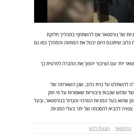
מחר הוא היום האחרון להחלטת בעלי המניות של נורסטאר אם להשתתף בתהליך חלוקת 
המניות כדיבידנד, ונראה כי דירקטוריון גזית גלוב שיתכנס היום יבטל את המתווה והמהלך כמו גם 
המהלך שבו ימכור כצמן את מניותיו בנורסטאר יחד עם הציבור יהפוך את החברה לפרטית כך 
זוהי הדרך הטכנית היחידה של ישראל קנדה להשתלט על גזית גלוב, שכן השארתה של 
נורסטאר כחברה ציבורית תיצור פירמידה של שלוש שכבות ציבוריות שאסורות על פי חוק 
הריכוזיות. מהלך כזה דורש הסכמה של כצמן שהוא בעל המניות המרכזי והגדול בנורסטאר, ובעל 
צפויה להביא להסכמה של יתר בעלי המניות. 
נורסטאר
הצעת רכש