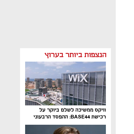
הנצפות ביותר בערוץ
וויקס ממשיכה לשלם ביוקר על
רכישת BASE44: ההפסד הרבעוני
זינק ל-76 מיליון דולר