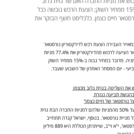
רכוש את מניות החברה האם של גזית גלוב
בעד 1.5 מיליארד שקל - גבוה ב-15% ממחיר השוק; הצעת הרכש גובשה ככל
סטאר חיים כצמן. כלכליסט חשף הבוקר את
ישראל קנדה שבשליטת ברק רוזן ואסי טוכמאייר העבירה הצעת רכש לדירקטוריון נורסטאר 
בהיקף של עד מיליארד וחצי שקל. נורסטאר הציעה לרכוש מהדירקטוריון את 77.4% מניות 
נורסטאר שבידיהם תמורת 55.55 שקל למניה. מדובר במחיר גבוה ב-15% ממחיר השוק 
את השליטה בגזית גלוב מכצמן 
בהגשת תביעה נגזרת 
ל נורסטאר של חיים כצמן"
ההצעה מאפשרת לבעלי המניות להמיר עד 50% מהמניות שלהם למניות החברה הבת גזית 
גלוב ביחס של 1.88 מניות גזית גלוב על כל מניית נורסטאר. בנוסף, ישראל קנדה תתחייב 
לפרוע את שתי סדרות אגרות החוב של נורסטאר, י"א וי"ב, שייתרתן הכוללת היא 889 מיליון 