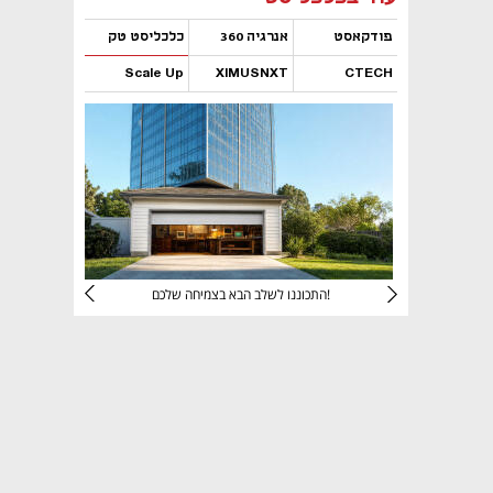
פודקאסט
אנרגיה 360
כלכליסט טק
Scale Up
XIMUSNXT
CTECH
נפתח בכרטיסייה חדשה
נפתח בכרטיסייה חדשה
נפתח בכרטיסייה חדשה
נפתח בכרטיסייה חדשה
יניהם
התכוננו לשלב הבא בצמיחה שלכם!