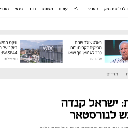
כלכליסט-טק
בארץ
נדל"ן
עולם
משפט
רכב
פנאי
מוסף
באלטשולר שחם
וויקס ממש
מפיקים לקחים: "זה
ביוקר על ר
כבר לא 'וואן מן' שואו
44
של גילעד"
אלמוג עזר
סופי שולמן
מיליון דולר
מדדים
 ישראל קנדה
ש לנורסטאר