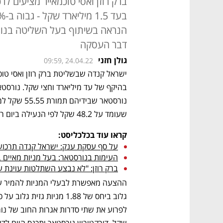
ברק רוזן ואסי טוכמאייר מציעים ל
הנראה בשיתוף בעל השליטה בנור
דבר העסקה
גולן חזני
09:59, 24.04.22
שעומד על 48.2 שקל לפי הנעילה ביום רביעי - יום המסחר האחרון של השבוע שעבר.
קראו עוד בכלכליסט:
על סף עסקת ענק: ישראל קנדה תרכוש 
העימות בנורסטאר: בעל מניות מאיים 
ברק רוזן: "לא נבצע השתלטות עוינת ע