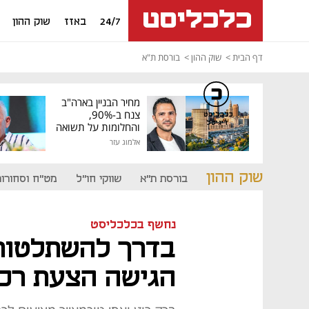
24/7
באזז
שוק ההון
דף הבית
שוק ההון
בורסת ת"א
מחיר הבניין בארה"ב
צנח ב-90%,
כלכליסט
דיגיטל
והחלומות על תשואה
גבוהה התנפצו
אלמוג עזר
שוק ההון
בורסת ת"א
שווקי חו"ל
מט"ח וסחורות
נחשף בכלכליסט
בדרך להשתלטות:
הגישה הצעת רכ