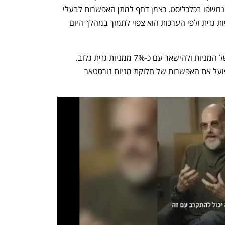
עם רוזן, מבעלי השליטה בישראל קנדה, ונחשפו בכלכליסט. כצמן דחף למתן האפשרות לבעלי 
מניות נורסטאר להמיר את מניותיהם למניות גזית ולפי הערכות הוא צפוי לתמוך במהלך היום 
כצמן צפוי להשתמש באפשרות ההמרה של המניות ולהישאר עם כ-7% ממניות גזית גלוב. 
מהלך זה היה קורה גם אילו היה מוציא לפועל את האפשרות של חלוקת מניות נורסטאר 