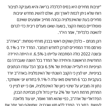
"יציבות מחירים היא בסיס לכלכלה בריאה והיא מעניקה לציבור 
רווח שלא ניתן לכמת לאורך זמן. אולם להשיג מחדש יציבות 
מחירים בעת שהאינפלציה גבוהה מחייב אמצעים שאינם 
פופולריים בטווח הקצר, בשעה שאנו מעלים ריבית כדי לגרום 
להאטה כלכלית", אמר היו"ר. 
רונן מנחם – כלכלן שווקים ראשי בבנק מזרחי טפחות: "בארה"ב 
פורסם מדד המחירים לצרכן לחודש דצמבר. המדד ירד ב-0.1% 
ובשנה 2022 כולה הסתכמה עלייתו ב-6.5%. זו הייתה הירידה 
החודשית הראשונה והיחידה של המדד בכל השנה שעברה! גם 
הציפיות היו לעלייה שנתית של 6.5% ובסך הכל עמדו הנתונים 
בציפיות. יש לצין כי הקצב השנתי של האינפלציה בארה"ב יורד 
בעקביות כבר 6 חודשים מאז עלה ל-9.1% בחודש יוני אשתקד. 
נתון זה מצביע על שינוי כיוון של האינפלציה, אם כי יש לציין כי 
המרחק מרמת היעד של 2% עדיין גדול ולכן מבחינת הבנק 
הפדראלי של ארה"ב, כפי שהוא חוזר ואומר, יש עוד מלאכה 
לעשות. בתוך כך, המדד ללא מזון ואנרגיה, שמשקף טוב יותר את 