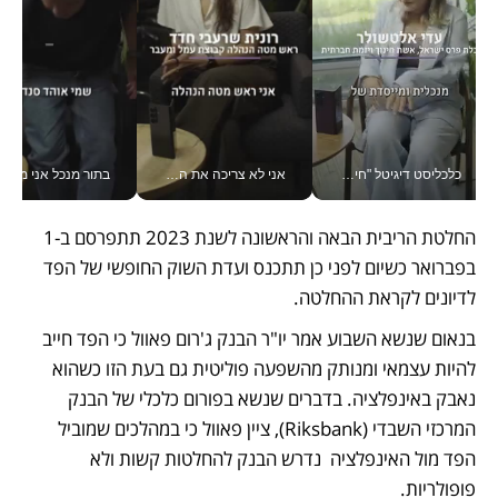
כלכליסט דיגיטל "חינוך הוא המשימה של החיים שלי"_v
אני לא צריכה את המשרד: רונית שרעבי-חדד מנהלת ארגון של 30000 עובדים מכל מקום_v
בתור מנכל אני מקבל מאות הח
החלטת הריבית הבאה והראשונה לשנת 2023 תתפרסם ב-1 
בפברואר כשיום לפני כן תתכנס ועדת השוק החופשי של הפד 
לדיונים לקראת ההחלטה. 
בנאום שנשא השבוע אמר יו"ר הבנק ג'רום פאוול כי הפד חייב 
להיות עצמאי ומנותק מהשפעה פוליטית גם בעת הזו כשהוא 
נאבק באינפלציה. בדברים שנשא בפורום כלכלי של הבנק 
המרכזי השבדי (Riksbank), ציין פאוול כי במהלכים שמוביל 
הפד מול האינפלציה  נדרש הבנק להחלטות קשות ולא 
פופולריות. 