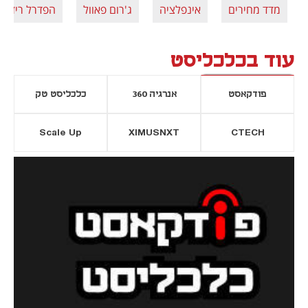
מדד מחירים
אינפלציה
ג'רום פאוול
הפדרל ריזרב
עוד בכלכליסט
פודקאסט
אנרגיה 360
כלכליסט טק
Scale Up
XIMUSNXT
CTECH
יסייה חדשה
נפתח בכרטיסייה חדשה