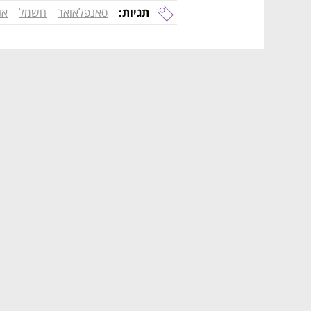
תגיות:
סאנפלאואר
חשמל
אנ