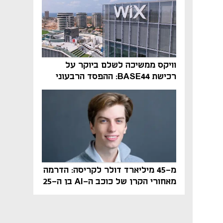
וויקס ממשיכה לשלם ביוקר על
רכישת BASE44: ההפסד הרבעוני
זינק ל-76 מיליון דולר
מ-45 מיליארד דולר לקריסה: הדרמה
מאחורי הקרן של כוכב ה-AI בן ה-25