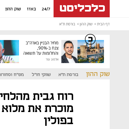
24/7
באזז
שוק ההון
דף הבית
שוק ההון
בורסת ת"א
מחיר הבניין בארה"ב
צנח ב-90%,
כלכליסט
דיגיטל
והחלומות על תשואה
גבוהה התנפצו
אלמוג עזר
שוק ההון
בורסת ת"א
שווקי חו"ל
מט"ח וסחורות
רוח גבית מהלחי
מוכרת את מלוא
בפולין