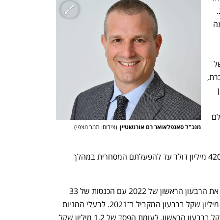
ובפולין, מרחיבה את פעילותה גם לארה"ב. 
החברה השלימה רכישה (92%) של ארבעה 
קרוליינה וקונטיקט, בהספק כולל מוערך של 
כ־510 מגה־וואט. סאנפלאואר תשלם למוכרת, 
ויזיט אנרג'י, 21 מיליון דולר - מהם 4 מיליון 
הרכישה ו־17 מיליון דולר עבור 
פיתוח הפרויקטים. בנוסף, היא עשויה לשלם 
מנכ"ל סאנפלאואר רם אורנשטיין
(
צילום: תמר מצפי
)
הקמת הפרויקטים תדרוש השקעה של כ־420 מיליון דולר עד להפעלתם המסחרית במהלך 
סאנפלאואר שבשליטת קרן קיסטון סיכמה את הרבעון הראשון של 2022 עם הכנסות של 33 
מיליון שקל - שיפור של 175% לעומת 12 מיליון שקל ברבעון המקביל ב־2021. לבעלי המניות 
של החברה מיוחס הפסד של 2.2 מיליון שקל ברבעון הראשון, לעומת הפסד של 1.2 מיליון שקל 