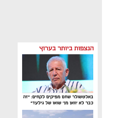
הנצפות ביותר בערוץ
באלטשולר שחם מפיקים לקחים: "זה
כבר לא 'וואן מן' שואו של גילעד"