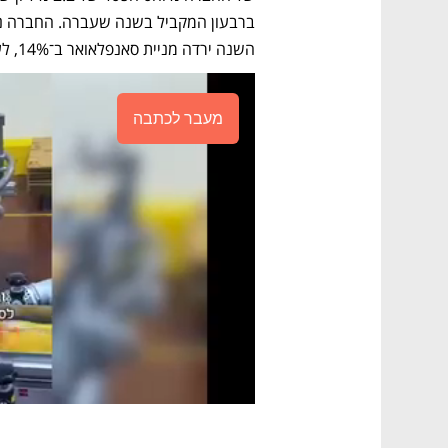
השנה ירדה מניית סאנפלאואר ב־14%, לעומת ירידה של 20% שרשם מדד ת"א־קלינטק.
מעבר לכתבה