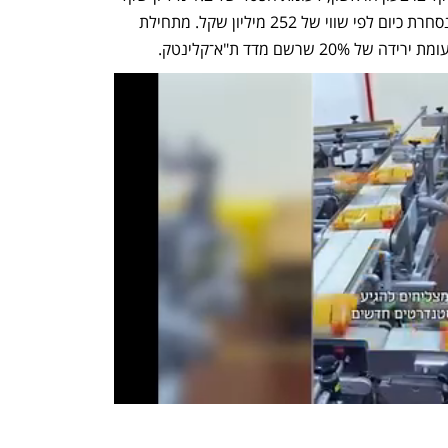
ברבעון המקביל בשנה שעברה. החברה נסחרת כיום לפי שווי של 252 מיליון שקל. מתחילת 