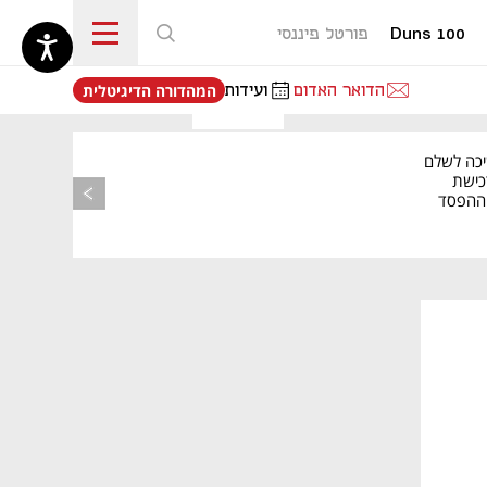
Duns 100
פורטל פיננסי
נפתח בכרטיסייה חדשה
הדואר האדום
ועידות
המהדורה הדיגיטלית
יכה לשלם
כישת
BASE: ההפסד
הרבעוני זינק ל-76
נפתח בכרטיסייה חדשה