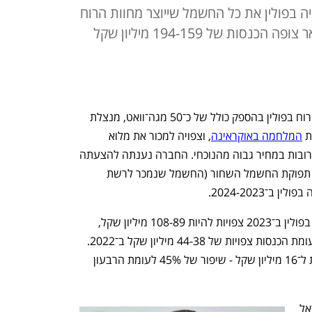
 בפולין את כל החשמל שייוצר מחוות הרוח
שהיא מפעילה במדינה. סאנפלאואר צופה הכנסות של 194-159 מיליון שקל
חברת סאנפלאואר, שמפעילה חמש חוות רוח בפולין בהספק כולל של כ־50 מגה־וואט, מנצלת 
 
המלחמה באוקראינה
, וצפויה למכור את מלוא 
תפוקת החשמל שלה בפולין בשנתיים הקרובות במחיר גבוה מהנוכחי. החברה נענתה להצעתה 
של חברת אנרגיה בפולין לרכוש את מלוא תפוקת החשמל השחור (החשמל שנמכר לרשת 
ב־2024-2023.
להערכת החברה, הכנסותיה ממגזר הרוח בפולין ב־2023 צפויות להיות 108-89 מיליון שקל, 
וב־2024 בטווח של 86-70 מיליון שקל, לעומת הכנסות צפויות של 44-38 מיליון שקל ב־2022. 
ברבעון הראשון של 2022 הגיעו ההכנסות ל־16 מיליון שקל - שיפור של 45% לעומת הרבעון 
במקביל, סאנפלאואר, שפעילה כיום בישראל 