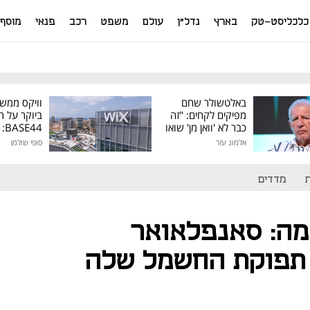
כלכליסט-טק
בארץ
נדל"ן
עולם
משפט
רכב
פנאי
מוסף
באלטשולר שחם
וויקס ממש
מפיקים לקחים: "זה
ביוקר על ר
כבר לא 'וואן מן' שואו
44
של גילעד"
אלמוג עזר
סופי שולמן
מיליון דולר
מדדים
מה: סאנפלאואר
 תפוקת החשמל שלה