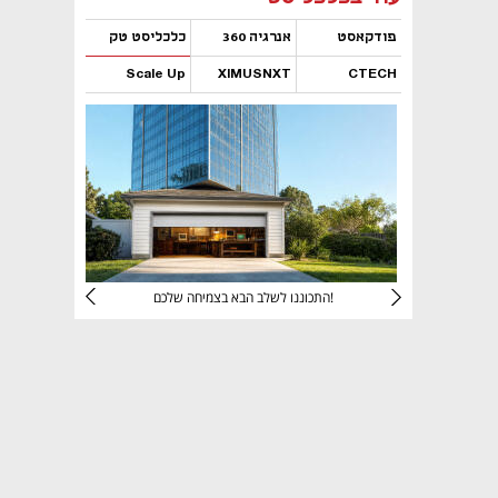
פודקאסט
אנרגיה 360
כלכליסט טק
Scale Up
XIMUSNXT
CTECH
נפתח בכרטיסייה חדשה
נפתח בכרטיסייה חדשה
נפתח בכרטיסייה חדשה
נפתח בכרטיסייה חדשה
יניהם
התכוננו לשלב הבא בצמיחה שלכם!