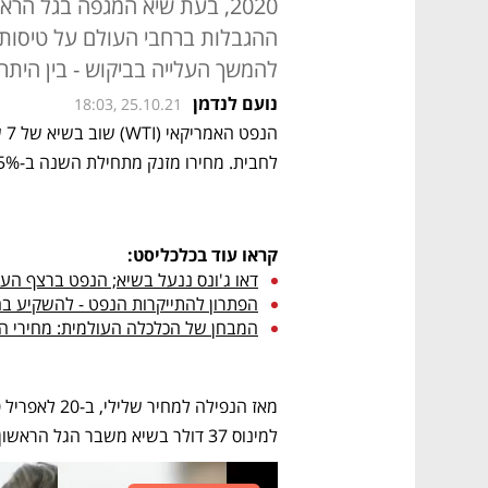
2020, בעת שיא המגפה בגל ה
ההגבלות ברחבי העולם על טיסות,
להמשך העלייה בביקוש - בין היתר
נועם לנדמן
18:03, 25.10.21
לחבית. מחירו מזנק מתחילת השנה ב-75%.
קראו עוד בכלכליסט:
דאו ג'ונס ננעל בשיא; הנפט ברצף הע
הפתרון להתייקרות הנפט - להשקיע בח
המבחן של הכלכלה העולמית: מחירי הנפ
למינוס 37 דולר בשיא משבר הגל הראשון של הקורונה.