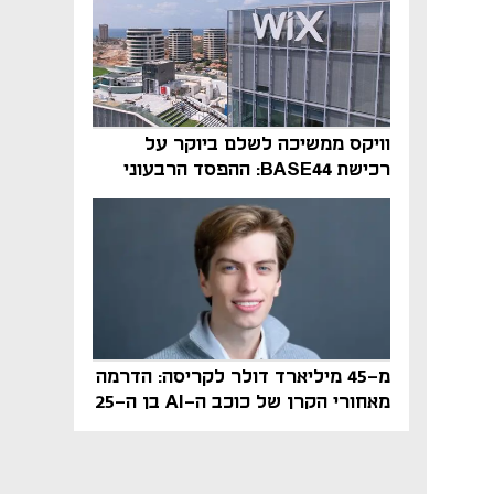
וויקס ממשיכה לשלם ביוקר על
רכישת BASE44: ההפסד הרבעוני
זינק ל-76 מיליון דולר
מ-45 מיליארד דולר לקריסה: הדרמה
מאחורי הקרן של כוכב ה-AI בן ה-25