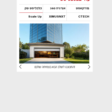
פודקאסט
אנרגיה 360
כלכליסט טק
Scale Up
XIMUSNXT
CTECH
נפתח בכרטיסייה חדשה
נפתח בכרטיסייה חדשה
נפתח בכרטיסייה חדשה
נפתח בכרטיסייה חדשה
יניהם
התכוננו לשלב הבא בצמיחה שלכם!