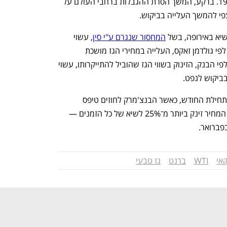
של הזהב השחור מאז החל הרישום ב-1983. ברקע, המשך הסרת ההגבלות ברחבי העולם על 
פי להמשך העלייה בביקוש. 
יא באירופה, בשל 
המחסור שנגרם ע"י סין
, עשוי 
להוות גורם לעלייה נוספת במחירי הנפט. לפי גולדמן זאקס, העלייה במחירי הגז מושכת 
משקיעים לאנרגיה יותר מסורתית. על כן, לפי הבנק, הזינוק בשווי הגז שהוביל להתייקרותו, עשוי 
בביקוש לנפט.
מחירי הגז הטבעי באירופה הגיעו לשיא בתחילת החודש, כאשר הבנצ'מרק לחוזים טיפס 
ל־97.50 יורו למגה־ואט שעה. בבריטניה, המחיר זינק ביותר מ־25% לשיא של כל הזמנים — 
אי
WTI
ברנט
גז טבעי