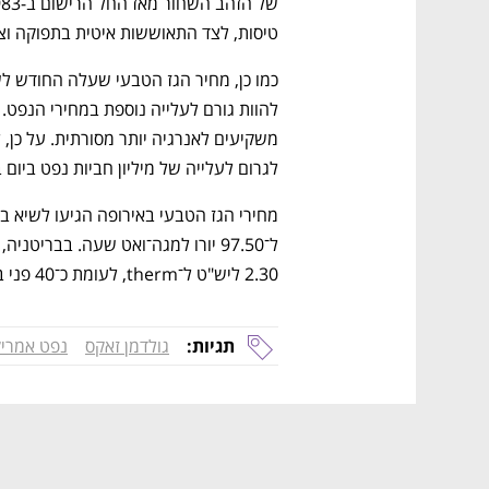
טיסות, לצד התאוששות איטית בתפוקה וצ
כמו כן, מחיר הגז הטבעי שעלה החודש לש
לגרום לעלייה של מיליון חביות נפט ביום 
2.30 ליש"ט ל־therm, לעומת כ־40 פני בפברואר.
תגיות:
גולדמן זאקס
נפט אמריק