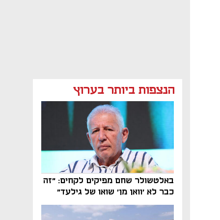
הנצפות ביותר בערוץ
באלטשולר שחם מפיקים לקחים: "זה
כבר לא 'וואן מן' שואו של גילעד"