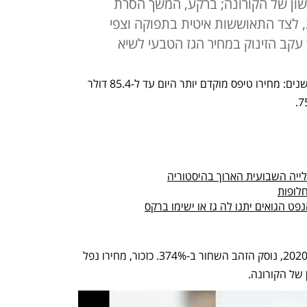
ראשון של הקורונה; ברקע, המשך הסרת
 לצד התאוששות איטית בתפוקה וצפי
 עקב הזינוק במחיר הגז הטבעי לשיא
הנפט האמריקאי (WTI) שוב בשיא של 7 שנים: מחירו טיפס מוקדם יותר היום עד ל-85.4 דולר 
לייה השבועית הארוך בהיסטוריה
לופות
ט הגואים יתנו לה גז או ישימו ברקס
מאז הנפילה למחיר שלילי, ב-20 לאפריל 2020, נוסק הזהב השחור ב-374%. כזכור, מחירו נפל 