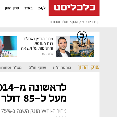
24/7
באזז
שוק ההון
דף הבית
שוק ההון
מט"ח וסחורות
מחיר הבניין בארה"ב
צנח ב-90%,
כלכליסט
דיגיטל
והחלומות על תשואה
גבוהה התנפצו
אלמוג עזר
שוק ההון
בורסת ת"א
שווקי חו"ל
מט"ח וסחורות
מעל ל-85 דולר לחבית