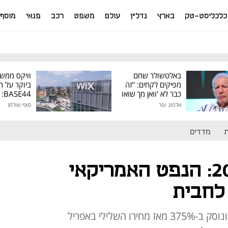
כלכליסט-טק
בארץ
נדל"ן
עולם
משפט
רכב
פנאי
מוסף
באלטשולר שחם
וויקס ממש
מפיקים לקחים: "זה
ביוקר על ר
כבר לא 'וואן מן' שואו
44
של גילעד"
אלמוג עזר
סופי שולמן
מיליון דולר
מדדים
לראשונה מ-2014: הנפט האמריקאי
מחיר ה-WTI מזנק השנה ב-75% ונוסק ב-375% מאז מחירו השלילי באפריל