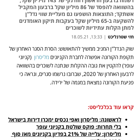
רשמה ברבעון הראשון רווח נקי של 143 מיליון שקל,
בהשוואה להפסד של 86 מיליון שקל ברבעון המקביל
אשתקד; התוצאות הושפעו גם מעליית שווי נדל"ן
להשקעה ב-65 מיליון שקל בעקבות תיקון האומדנים
למתן הקלות עתידיות לשוכרים
חזי שטרנליכט
|
13:33, 18.05.21
שוק הנדל"ן המניב ממשיך להתאושש: הסרת הסגר האחרון של 
נפתח בכרטיסייה חדשה
נפתח בכרטיסייה חדשה
נפתח בכרטיסייה חדשה
תקופת הקורונה אפשרה לחברת הקניונים 
מליסרון
  (קניוני 
עופר) להקטין את גובה ההקלות שנתנה לשוכרים בהשוואה 
לרבעון האחרון של 2020, שברובו נרשמו סגרים, ונראה כי 
פגיעת הקורונה נמצאת במגמה של ירידה. 
קראו עוד בכלכליסט:
לראשונה: מליסרון ואפי נכסים ימכרו דירות בישראל
בלי תחרות: פוקס שולטת בקניוני עופר
מליסרון: עלייה של 21% בפדיון בקניונים מאז סוף 