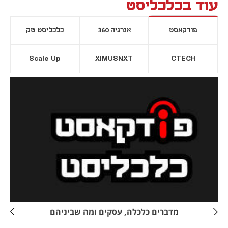
עוד בכלכליסט
פודקאסט
אנרגיה 360
כלכליסט טק
Scale Up
XIMUSNXT
CTECH
יסייה חדשה
נפתח בכרטיסייה חדשה
מדברים כלכלה, עסקים ומה שביניהם