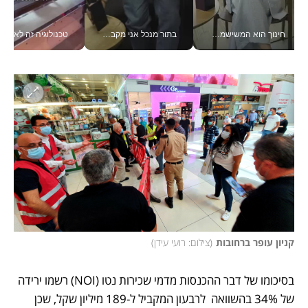
חינוך הוא המשישמה של החיים שלי - V
בתור מנכל אני מקבל מאות החלטות ביום, וה- Galaxy Z Fold8 Ultra עוזר לי לחתוך אותן מהר יותר_v
טכנולוגיה זה לא רק בהייטק: גם תעשיי
קניון עופר ברחובות
(
צילום: רועי עידן
)
בסיכומו של דבר ההכנסות מדמי שכירות נטו (NOI) רשמו ירידה 
של 34% בהשוואה  לרבעון המקביל ל-189 מיליון שקל, שכן 