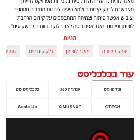
מאגר לווייתן. העלייה הדרמטית במכירות מפרויקט לווייתן 
מאפשרת לדלק קידוחים ולמשקיעיה ליהנות מתזרים מזומנים 
יציב שיאפשר פיתוח וצמיחה המתבססים על קידום הרחבת 
לווייתן ופיתוח מאגר אפרודיטה לצד חלוקת רווחים למשקיעים".
תגיות
יצחק תשובה
מאגר לווייתן
דלק קידוחים
דוחות כס
עוד בכלכליסט
פודקאסט
אנרגיה 360
כלכליסט טק
Scale Up
XIMUSNXT
CTECH
יסייה חדשה
נפתח בכרטיסייה חדשה