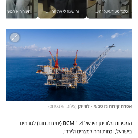
כלכליסט דיגיטל "חינוך הוא המשימה של החיים שלי"_v
זה שינה לי את החיים: איך עידו איז'ק הופך את הסמארטפון לכלי צילום מקצועי_v
חינוך הוא המש
אסדת קידוח גז טבעי - לווייתן
(
צילום: אלבטרוס
)
המכירות מלווייתן היו של 1.4 BCM (יחידות חום) לגורמים 
בישראל, וכמות זהה למצרים ולירדן.