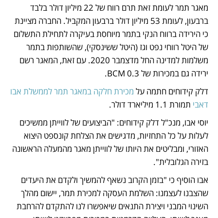
מאגר תמר לעומת זאת תרם רווח של 22 מיליון דולר בלבד 
ברבעון, לעומת 53 מיליון דולר ברבעון המקביל. החברה מציינת 
כי הירידה ברווח הנקי בתמר מיוחסת בעיקרה לתחילת התשלום 
של היטל רווחי נפט וגז (היטל ששינסקי), שהשותפות בתמר 
משלמות למדינה החל מדצמבר 2020. עם זאת, המאגר רשם 
ירידה גם במכירות של 0.3 BCM.
דלק קידוחים חתמה על 
מכירת חלקה במאגר תמר לממשלת אבו 
דאבי
 תמורת 1.1 מיליארד דולר.
יוסי אבו, מנכ"ל דלק קידוחים: "הביצועים של לווייתן ממשיכים 
לעלות על כל התחזיות, מדגישים את הצלחת קונספט היצוא 
האזורי, ומבליטים את היותו של לווייתן מאגר מהמעלה הראשונה 
בזירה הגלובלית".
אבו הוסיף כי "בזמן הקרוב נשאף להמשיך ולקדם את היעדים 
שהצבנו לעצמנו: השלמת העסקה למכירת תמר, יישום מהלך 
השינוי המבני ויצירת התנאים שיאפשרו לנו להתקדם להרחבת 