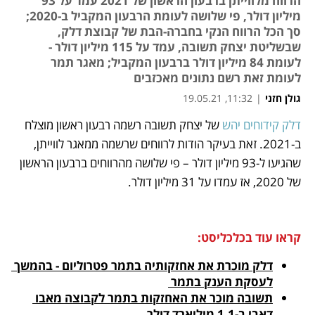
הרווח מלווייתן ברבעון הראשון של 2021 עמד על 93
מיליון דולר, פי שלושה לעומת הרבעון המקביל ב-2020;
סך הכל הרווח הנקי בחברה-הבת של קבוצת דלק,
שבשליטת יצחק תשובה, עמד על 115 מיליון דולר -
לעומת 84 מיליון דולר ברבעון המקביל; מאגר תמר
לעומת זאת רשם נתונים מאכזבים
גולן חזני
|
11:32, 19.05.21
דלק קידוחים יהש
 של יצחק תשובה רשמה רבעון ראשון מוצלח 
נפתח בכרטיסייה חדשה
נפתח בכרטיסייה חדשה
נפתח בכרטיסייה חדשה
נפתח בכרטיסייה חדשה
ב-2021. זאת בעיקר הודות לרווחים שרשמה ממאגר לווייתן, 
שהגיעו ל-93 מיליון דולר – פי שלושה מהרווחים ברבעון הראשון 
של 2020, אז עמדו על 31 מיליון דולר.
קראו עוד בכלכליסט:
דלק מוכרת את אחזקותיה בתמר פטרוליום - בהמשך 
לעסקת הענק בתמר 
תשובה מוכר את האחזקות בתמר לקבוצה מאבו 
דאבי ב-1.1 מיליארד דולר 