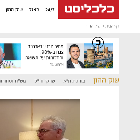
24/7
באזז
שוק ההון
דף הבית
שוק ההון
מחיר הבניין בארה"ב
צנח ב-90%,
כלכליסט
דיגיטל
והחלומות על תשואה
גבוהה התנפצו
אלמוג עזר
שוק ההון
בורסת ת"א
שווקי חו"ל
מט"ח וסחורות