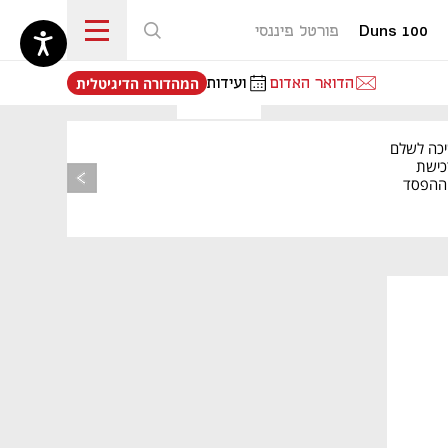
Duns 100
פורטל פיננסי
נפתח בכרטיסייה חדשה
הדואר האדום
ועידות
המהדורה הדיגיטלית
יכה לשלם
כישת
BASE: ההפסד
הרבעוני זינק ל-76