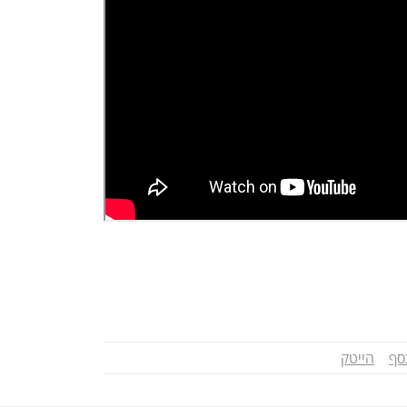
סף
הייטק