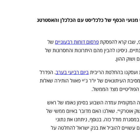
השבוע בפרק מספר 351 של פודקאסט מנועי הכסף של כלכליסט עם הכלכלן והאסטרטג 
פ, שבו קרא להפסקת 
פרסום דוחות רבעוניים
 של 
חברות ציבוריות ולהסתפק בדוחות חצי-שנתיים. ניסינו להבין מהם היתרונות והחסרונות של 
ושוק ההון.
ועסקנו בהחלטת הריבית 
ביום רביעי בערב
. הפדרל 
ריזרב הפחית את הריבית ברבע אחוז, אך מסיבת העיתונאים של יו"ר ג'יי פאוול הותירה שאלות 
 הפוליטיים מצד הממשל.
בחלק השלישי חזרנו לישראל, שם הכלכלה המקומית עמדה השבוע בסימן נאומו של ראש 
הממשלה בנימין נתניהו והדיון במושג ״משק אוטרקי״. שאלנו האם מדובר באיום ממשי של 
בידוד כלכלי, והאם ישראל יכולה להתקיים במסגרת מודל כזה. בנוסף, ניתחנו את נתוני 
האינפלציה האחרונים והערכנו אילו גורמים עשויים להוביל את בנק ישראל להחלטה על 