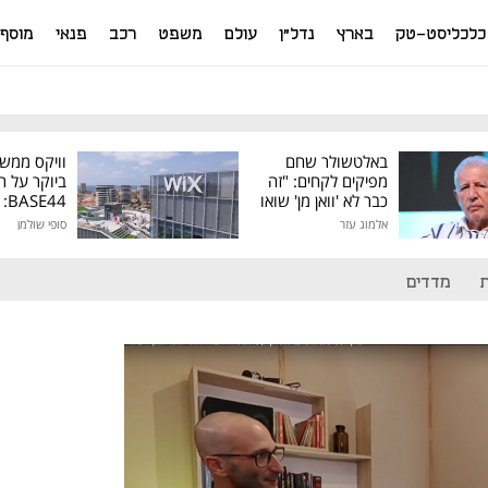
כלכליסט-טק
בארץ
נדל"ן
עולם
משפט
רכב
פנאי
מוסף
באלטשולר שחם
וויקס ממש
מפיקים לקחים: "זה
ביוקר על ר
כבר לא 'וואן מן' שואו
44
של גילעד"
אלמוג עזר
סופי שולמן
מיליון דולר
מדדים