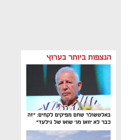
הנצפות ביותר בערוץ
באלטשולר שחם מפיקים לקחים: "זה
כבר לא 'וואן מן' שואו של גילעד"