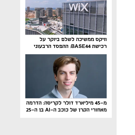
וויקס ממשיכה לשלם ביוקר על
רכישת BASE44: ההפסד הרבעוני
זינק ל-76 מיליון דולר
מ-45 מיליארד דולר לקריסה: הדרמה
מאחורי הקרן של כוכב ה-AI בן ה-25