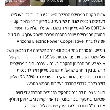
כלכליסט דיגיטל "חינוך הוא המשימה של החיים שלי"_v
זה שינה לי את החיים: איך עידו איז'ק הופך את הסמארטפון לכלי צילום מקצועי_v
טכנולוגיה זה לא רק בהייטק: גם תעשיי
עלות הקמת הפרויקט הכוללת היא 621 מיליון דולר ובאנלייט 
מעריכים הכנסה שנתית של מעל 50 מיליון דולר מהפרויקט ו-
EBITDA של 40 מיליון דולר בשנת הפעלה מלאה. החשמל 
המופק מהפרויקט יימכר בהסכם מכירת חשמל ארוך טווח ל-20 
שנה לחברת  Arizona Electric Power Cooperative. 
אנלייט, הנסחרת בתל אביב ובארה"ב השלימה את הרבעון השני 
של השנה הנוכחית עם הכנסות של 135 מיליון דולר, זינוק של 
53% לעומת הרבעון המקביל בשנה שעברה. חיבור פרויקטים 
חדשים, בין היתר בישראל, תרמו 30 מיליון דולר להכנסות 
החברה. בה בעת, הרווח הנקי הרבעוני ירד ב-33% ל-6 מיליון 
דולר בלבד, לדברי החברה בעקבות הפרשי מטבע. 
השבוע צפויה להיכנס לתפקיד מנכ"לית החברה עדי לוויתן, 
שכיהנה בתפקיד בכיר בענקית האמריקאית 3M. לויתן תחליף 
את מנכ"ל החברה גלעד יעבץ שימונה ליו"ר החברה.  