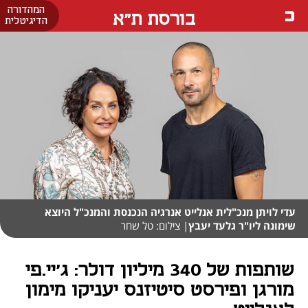
המהדורה
בורסת ת"א
הדיגיטלית
עדי לויתן מנכ"לית אנלייט אנרגיה הנכנסת והמנכ"ל היוצא
שימונה ליו"ר גלעד יעבץ
| צילום: טל שחר
שותפות של 340 מיליון דולר: ג'יי.פי
מורגן ופירסט סיטיזנס יעניקו מימון