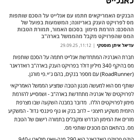
לאנלייט
הבנקים האמריקאים חתמו עם אנלייט על הסכם שותפות
מס לפרויקט הענק באריזונה; המשמעות בפועל של
ההסכם: הזרמת מימון בסכום האמור, תמורת הטבות
המס שהפרויקט מקבל מהממשל בארה"ב
עדיאל איתן מוסטקי
|
11:12, 29.09.25
חברת האנרגיה המתחדשת אנלייט חתמה על הסכם שותפות 
מס בהיקף 340 מיליון דולר בפרויקט הענק בארה"ב רואדראנר 
(RoadRunner) עם מספר בנקים, בהם ג'יי.פי מורגן. 
שותף מס הוא למעשה מנגון הטבה שמציע הממשל האמריקאי 
לפרויקטים של אנרגיה מתחדשת בארה"ב - ושמסייע להזרמת 
מימון לפרויקטים הללו.  מדובר במבנה השקעה שבו מצרפת 
היזמית משקיע חיצוני – לרוב בנק או גוף פיננסי גדול - המשקיע 
מזרים את המימון הנדרש ומקבלים בתמורה רישום של הטבת 
מס. בהתאם הם מכונים שותפי מס. 
היקף פרויקט רואדראנר הוא 290 מגה-וואט סולארי ו-940 