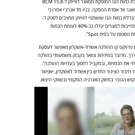
לפני כחודש וחצי הושלמו העבודות להגדלת כמות הגז המופקת ממאגר לווייתן ל-15.8 BCM 
בשנה, באמצעות חיבור צינור שלישי מהמאגר אל אסדת ההפקה. בניו מד אנרג'י אמרו כי 
דלת כמות הגז ששותפי לווייתן מחויבים לספק ל-
Blue Ocean Energy, וכמויות הייצוא המחייבות למצרים יגדלו בכ-40% לעומת הכמות 
ספות על בסיס Spot".
לדברי מנכ"ל ניו מד אנרג'י, יוסי אבו, "סיום פרויקט קו ההולכה אשדוד-אשקלון מאפשר לעסקת 
הייצוא הגדולה בתולדות המדינה לצאת לדרך. מדובר בפתיחת צוואר בקבוק משמעותי בהולכה 
למצרים, שתאפשר לנו להגדיל באופן מהותי את הכמויות, ובמקביל לחסוך בעלויות ההולכה". 
לדבריו, הגידול בהפקה ממאגר לווייתן, לצד חיבור הצינור החדש בין אשדוד לאשקלון, יאפשר 
ש הגובר במשק האנרגיה המקומי ובשווקי היצוא.