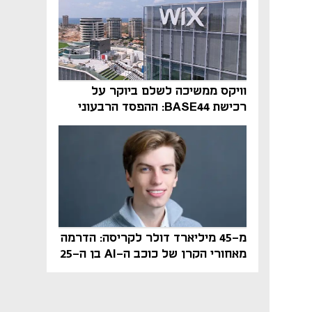
וויקס ממשיכה לשלם ביוקר על
רכישת BASE44: ההפסד הרבעוני
זינק ל-76 מיליון דולר
מ-45 מיליארד דולר לקריסה: הדרמה
מאחורי הקרן של כוכב ה-AI בן ה-25