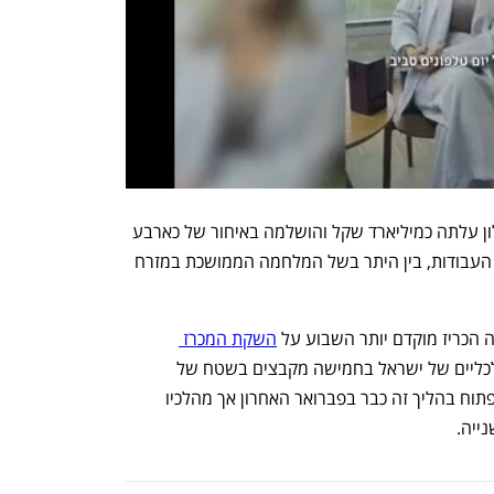
הקמת הצנרת החדשה בין אשדוד לאשקלון עלתה כמיליארד שקל והושלמה באיחור של כארבע 
שנים, על רקע שורה של עיכובים בביצוע העבודות, בין היתר בשל המלחמה הממושכת במזרח 
הכריז מוקדם יותר השבוע על 
השקת המכרז 
 במים הכלכליים של ישראל בחמישה מקבצים בשטח של 
כ-7,600 קמ"ר.  משרד האנרגיה התכוון לפתוח בהליך זה כבר בפברואר האחרון אך מהלכיו 
ייה.