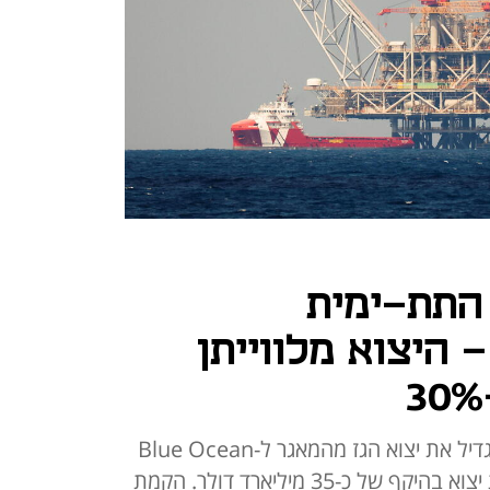
התת-ימית
היצוא מלווייתן
הצינור התת-ימי החדש יאפשר להגדיל את יצוא הגז מהמאגר ל-Blue Ocean
Energy המצרית, במסגרת עסקת יצוא בהיקף של כ-35 מיליארד דולר. הקמת