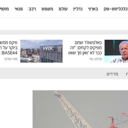
כלכליסט-טק
בארץ
נדל"ן
עולם
משפט
רכב
פנאי
מוסף
באלטשולר שחם
וויקס ממש
מפיקים לקחים: "זה
ביוקר על ר
כבר לא 'וואן מן' שואו
44
של גילעד"
אלמוג עזר
סופי שולמן
מיליון דולר
מדדים