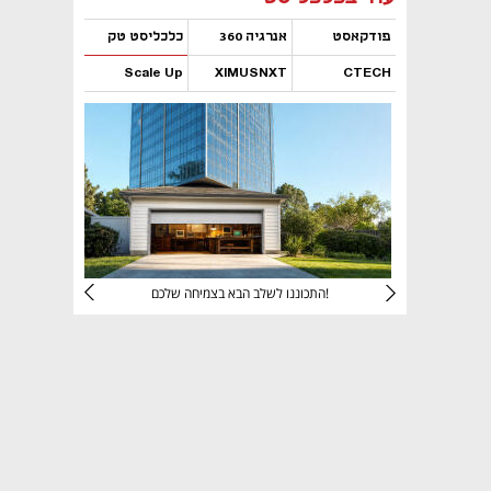
פודקאסט
אנרגיה 360
כלכליסט טק
Scale Up
XIMUSNXT
CTECH
נפתח בכרטיסייה חדשה
נפתח בכרטיסייה חדשה
נפתח בכרטיסייה חדשה
נפתח בכרטיסייה חדשה
יניהם
התכוננו לשלב הבא בצמיחה שלכם!