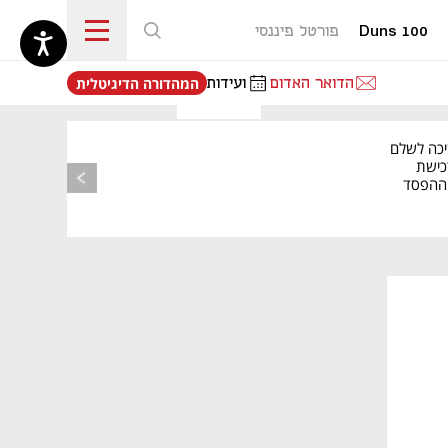
Duns 100
פורטל פיננסי
נפתח בכרטיסייה חדשה
הדואר האדום
ועידות
המהדורה הדיגיטלית
יכה לשלם
כישת
BASE: ההפסד
הרבעוני זינק ל-76