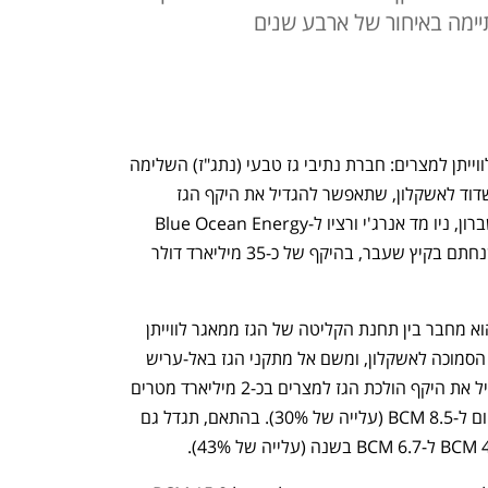
ימה באיחור של ארבע שנים
לקראת הרחבת יצוא הגז הטבעי ממאגר לווייתן למצרים: חברת נתיבי גז טבעי (נתג"ז) השלימה 
את הקמת הצנרת התת-ימית בקו שבין אשדוד לאשקלון, שתאפשר להגדיל את היקף הגז 
המיוצא ממאגר לווייתן על ידי השותפות שברון, ניו מד אנרג'י ורציו ל-Blue Ocean Energy 
המצרית. זאת, במסגרת הסכם יצוא הגז שנחתם בקיץ שעבר, בהיקף של כ-35 מיליארד דולר 
אורכו של הצינור החדש הוא כ-45 ק"מ, והוא מחבר בין תחנת הקליטה של הגז ממאגר לווייתן 
באשדוד לבין נקודת החיבור לצינור EMG הסמוכה לאשקלון, ומשם אל מתקני הגז באל-עריש 
שבמצרים. השלמת הפרויקט צפויה להגדיל את היקף הולכת הגז למצרים בכ-2 מיליארד מטרים 
מעוקבים (BCM) בשנה - מכ-6.5 BCM כיום ל-8.5 BCM (עלייה של 30%). בהתאם, תגדל גם 