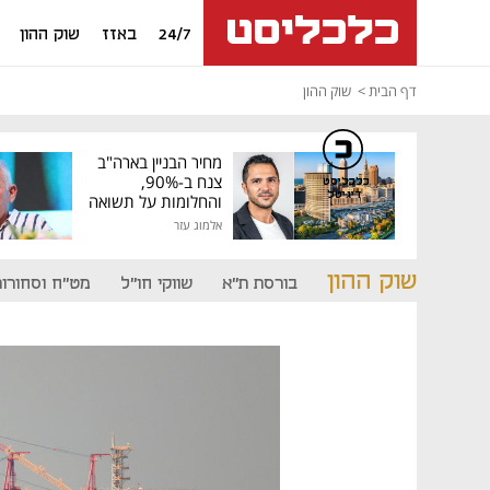
24/7
באזז
שוק ההון
דף הבית
שוק ההון
מחיר הבניין בארה"ב
צנח ב-90%,
כלכליסט
דיגיטל
והחלומות על תשואה
גבוהה התנפצו
אלמוג עזר
שוק ההון
בורסת ת"א
שווקי חו"ל
מט"ח וסחורות