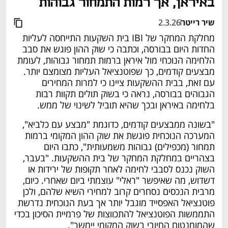
באיראן, אך רמות התמחור גבוהות
שיר רייטר
2.3.26
מחלקת המחקר של IBI בית השקעות התייחסה לעליות 
החדות היום בבורסה, וכתבה כי שוק ההון פוגש את סבב 
הלחימה הנוכחי מול איראן ברמות תמחור גבוהות, לעומת 
מבצעים קודמים, כך שפוטנציאל העליות מצומצם יותר. 
עם זאת, בבית ההשקעות ציינו כי למרות המחירים 
הגבוהים בבורסה, נראה כי בשוק תולים תקוות רבות 
בלחימה באיראן ובכך שהיא תוביל לשינוי של ממש.
"בשונה ממבצעים קודמים, כדוגמת "מבצע עם כלביא", 
המערכה הנוכחית פוגשת את שוק ההון המקומי ברמות 
תמחור (מכפילים) גבוהות משמעותית", כתבו היום 
בצהריים במחלקת המחקר של בית ההשקעות. "בעבר, 
השוק נכנס לסבבי לחימה לאחר תקופות של ירידות או 
דשדוש, מה שאיפשר "ראלי" עוצמתי ביום שאחרי. כיום, 
מרבית הנכסים נסחרים קרוב למחירי השיא שלהם, ולכן 
פוטנציאל האפסייד מוגבל יותר אך בעת הנוכחית נדרשת 
התממשות הפוטנציאל להתכווצות של פרמיית הסיכון בכדי 
שהמומנטום החיובי בשוק המקומי יימשך". 