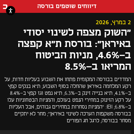
דף ה
דיווחים שוטפים בורסה
2 במרץ, 2026
"השוק מצפה לשינוי יסודי
באיראן": בורסת ת"א קפצה
ב-4.6%, מניות הביטוח
המריאו ב-8.5%
המדדים בבורסה המקומית פתחו את השבוע בעליות חדות, על
רקע המלחמה באיראן שהחלה בסוף השבוע; ת"א בנקים קפץ
ב-4.1%, ת"א בנייה זינק ב-6.3%, ת"א נפט וגז קפץ ב-8.4%
על רקע הזינוק במחירי הנפט בעולם, והמניות הבטחוניות עלו
ב-6.8%; IBI: "המניות נסחרות במחירים גבוהים, אבל העליות
בבורסה משקפות הערכה לשינוי באיראן"; מחר לא יתקיים
מסחר בבורסה, לרגל חג הפורים