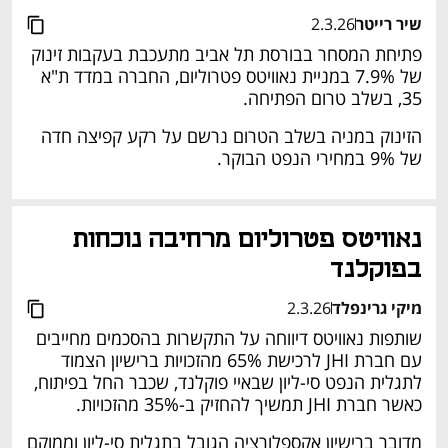
שיר רייטר
2.3.26
פתיחת המסחר בבורסת תל אביב מתעכבת בעקבות זינוק 
של 7.9% במניית נאוויטס פטרוליום, החברה במדד ת"א 
35, בשלב טרום הפתיחה.
הזינוק במניה בשלב הטרום נרשם על רקע קפיצה חדה 
של 9% במחירי הנפט הבוקר.
נאוויטס פטרוליום מרחיבה נוכחות 
בפוקלנד
מיקי גרינפלד
2.3.26
שותפות נאוויטס דיווחה על התקשרות בהסכמים מחייבים 
עם חברת JHI לרכישת 65% מהזכויות ברישיון הצמוד 
לתגלית הנפט סי-ליון שבאיי פוקלנד, שכבר החל בפיתוח, 
כאשר חברת JHI תמשיך להחזיק ב-35% מהזכויות. 
מדובר ברישיון אקספלורציה הגובל בתגלית סי-ליון וממוקם 