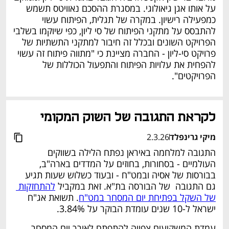
על אותו אגן גיאולוגי. במסגרת ההסכם נאוויטס תשמש 
כמפעילה רישיון. במקרה של תגלית, הפיתוח עשוי 
להתבסס על מתקני הפיתוח של סי ליון, כפי שיוקמו בשלבי 
הפרויקט השונים ובכלל זה חיבור למתקני התשתיות של 
פרויקט סי-ליון - החברה מציינת כי "מתווה פיתוח זה עשוי 
להפחית את עלויות הפיתוח והתפעול הכוללות של 
הפרויקטים". 
נפתח בכרטיסייה חדשה
לקראת התגובה של השוק המקומי 
מיקי גרינפלד
2.3.26
התגובה למלחמה באיראן נפתח הלילה בשווקים 
העולמיים - בסחורות, בחוזים על המדדים בארה"ב, 
בבורסות של אסיה ובמט"ח - ובעוד כשלוש שעות תגיע 
גם התגובה  של הבורסה בת"א. זאת במקביל 
להתחזקות 
של השקל בפתיחת יום המסחר במט"ח
. תשואת אג"ח 
ישראל ל-10 שנים עומדת הבוקר על 3.84%. 
עמדת המשקיעים צפויה להתפתח לאורך יום המסחר 