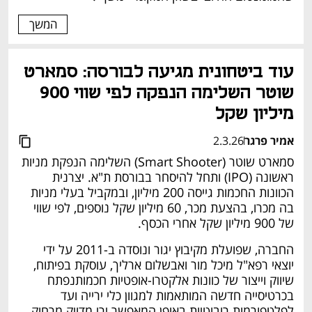
המשך
עוד ביטחונית מגיעה לבורסה: סמארט 
שוטר השלימה הנפקה לפי שווי 900 
מיליון שקל
אמיר פרגר
2.3.26
סמארט שוטר (Smart Shooter) השלימה הנפקת מניות 
ראשונה (IPO) ותחל להיסחר בבורסת ת"א. יצרנית 
הכוונות החכמות גייסה 200 מיליון, ובמקביל בעלי מניות 
בה מכרו, בהצעת מכר, 60 מיליון שקל נוספים, לפי שווי 
של 900 מיליון שקל אחרי הכסף.
החברה, שפועלת מקיבוץ יגור ונוסדה ב-2011 על ידי 
יוצאי רפא"ל מיכל מור ואבשלום ארליך, עוסקת בפיתוח, 
שיווק וייצור של כוונות אלקטרו-אופטיות חכמותנפתח 
בכרטיסייה חדשה המותאמות למגוון כלי ירייה ועד 
לפלטפורמות רובוטיות באופן המאפשר ירי מדויק מרחוק. 