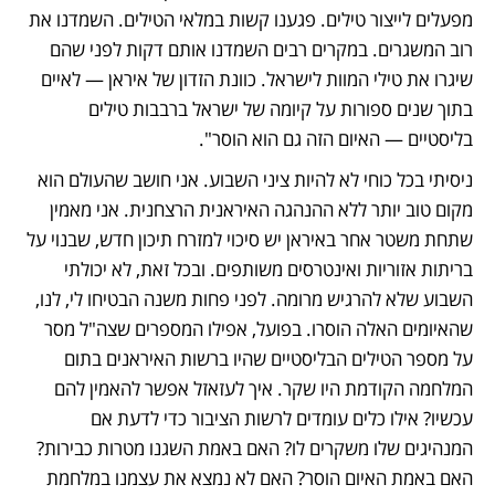
מפעלים לייצור טילים. פגענו קשות במלאי הטילים. השמדנו את 
רוב המשגרים. במקרים רבים השמדנו אותם דקות לפני שהם 
שיגרו את טילי המוות לישראל. כוונת הזדון של איראן — לאיים 
בתוך שנים ספורות על קיומה של ישראל ברבבות טילים 
בליסטיים — האיום הזה גם הוא הוסר". 
ניסיתי בכל כוחי לא להיות ציני השבוע. אני חושב שהעולם הוא 
מקום טוב יותר ללא ההנהגה האיראנית הרצחנית. אני מאמין 
שתחת משטר אחר באיראן יש סיכוי למזרח תיכון חדש, שבנוי על 
בריתות אזוריות ואינטרסים משותפים. ובכל זאת, לא יכולתי 
השבוע שלא להרגיש מרומה. לפני פחות משנה הבטיחו לי, לנו, 
שהאיומים האלה הוסרו. בפועל, אפילו המספרים שצה"ל מסר 
על מספר הטילים הבליסטיים שהיו ברשות האיראנים בתום 
המלחמה הקודמת היו שקר. איך לעזאזל אפשר להאמין להם 
עכשיו? אילו כלים עומדים לרשות הציבור כדי לדעת אם 
המנהיגים שלו משקרים לו? האם באמת השגנו מטרות כבירות? 
האם באמת האיום הוסר? האם לא נמצא את עצמנו במלחמת 