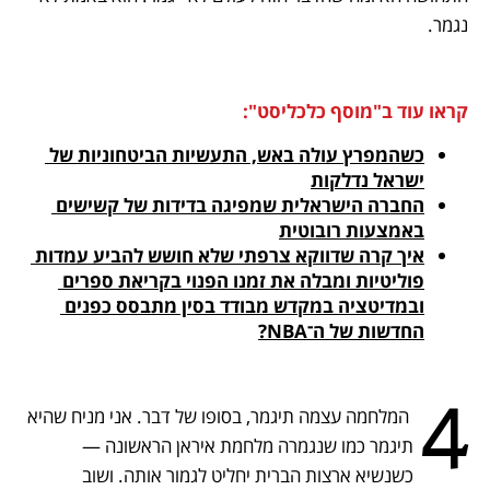
נגמר.
קראו עוד ב"מוסף כלכליסט":
כשהמפרץ עולה באש, התעשיות הביטחוניות של 
ישראל נדלקות

החברה הישראלית שמפיגה בדידות של קשישים 
באמצעות רובוטית

איך קרה שדווקא צרפתי שלא חושש להביע עמדות 
פוליטיות ומבלה את זמנו הפנוי בקריאת ספרים 
ובמדיטציה במקדש מבודד בסין מתבסס כפנים 
החדשות של ה־NBA?

4
 המלחמה עצמה תיגמר, בסופו של דבר. אני מניח שהיא 
תיגמר כמו שנגמרה מלחמת איראן הראשונה — 
כשנשיא ארצות הברית יחליט לגמור אותה. ושוב 