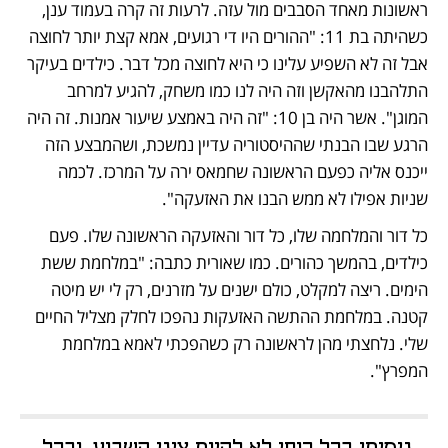
ראשונות מאחד הסבבים מול עזה. לרעות זה קרה בעמוד ענן, 
כשהיתה בת 11: "ההורים היו די רגועים, אמא קצת יותר לחוצה 
אבל זה לא השפיע עלינו כי היא לחוצה מכל דבר. כילדים בעיקר 
התלהבנו מהאקשן וזה היה לנו כמו משחק, להגיע למרחב 
המוגן". אשר היה בן 10: "זה היה באמצע שיעור אמנות. זה היה 
הרגע שבו הבנתי שההיסטוריה עדיין נמשכת, ושהמבצע הזה 
ייכנס אליה כפעם הראשונה שחמאס ירה על המרכז. לכמה 
שניות אפילו לא ממש הבנו את האזעקה".
כל דור והמלחמה שלו, כל דור והאזעקה הראשונה שלו. פעם 
כילדים, בהמשך כהורים. כמו שאורית כתבה: "במלחמת ששת 
הימים. ריצה למקלט, כולם ישנים על מזרנים, רק לי יש מיטה 
קטנה. במלחמת ההתשה האזעקות נהפכו לחלק מצליל החיים 
שלי. נלחצתי מהן לראשונה רק כשהפכתי לאמא במלחמת 
המפרץ".
ניסיתי בכל כוחי לא להיות ציני השבוע. ובכל 