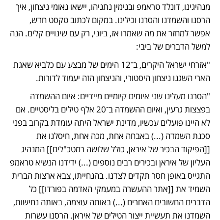
מנהיגינו, דונלד טראמפ ובנימין נתניהו, יישאו נאומי ניצחון, איך 
הרסנו והשמדנו והסרנו וכילינו. במקום לכתוב טקסט חדש, 
אפשר למחזר את מה שאמרו אז, ביוני, רק עם שינויים קלים. הנה 
למשל הדברים של ביבי:
"אזרחי ישראל היקרים, ב־12 הימים של מבצע עם כלביא שאגת 
הארי השגנו ניצחון היסטורי, והניצחון הזה יעמוד לדורות.
"הסרנו מעלינו שני איומים קיומיים מיידיים: איום ההשמדה 
בפצצות גרעין, ואיום ההשמדה ב־20 אלף טילים בליסטיים. אם 
לא היינו פועלים עכשיו, מדינת ישראל היתה עומדת בקרוב בפני 
סכנת השמדה (...) באבחה אחת, מכה אחת, חיסלנו את 
[[הפיקוד הבכיר של איראן, כולל שלושה רמטכ"לים]] המנהיג 
העליון של איראן ובכירים רבים נוספים (...) ידידנו הנשיא טראמפ 
התגייס באופן חסר תקדים לצדנו. בהנחייתו, צבא ארצות הברית 
השמיד את [[אתר ההעשרה במעמקי האדמה בפורדו]] כל 
הדברים החשובים האחרים (...) באותה עוצמה, באותה נחישות, 
השמדנו את תעשיית ייצור הטילים של איראן. הרסנו עשרות 