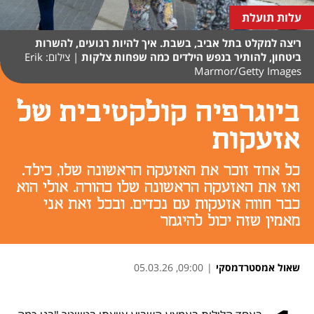
עלות תועלת
ריצה למקלט בתל אביב, בשבת. איך להיות רגועים, להשרות
ביטחון, להותיר בנפש הילדים כמה שפחות צלקות
|
צילום: Erik
Marmor/Getty Images
ביוגרפיה קולקטיבית של
אזעקות
כל אחד זוכר את האזעקה הראשונה שלו, כילד.
ואז את האזעקה הראשונה שלו כהורה. אולי הוא
כבר חווה אזעקות עם נכדים. ובכל זאת אני
מאמין שזה יכול להיגמר
שאול אמסטרדמסקי
|
09:00, 05.03.26
נפתח בכרטיסייה חדשה
נפתח בכרטיסייה חדשה
נפתח בכרטיסייה חדשה
נפתח בכרטיסייה חדשה