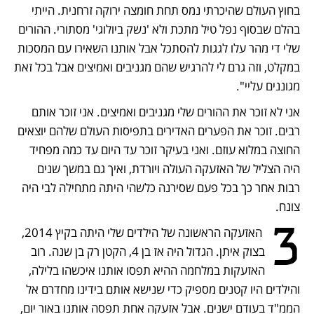
בחוץ העולם שהיכרתי נמס תחת חומצה ירוקה זרחנית. הייתי 
בהלם שבסוף נפל טיל מתכת ולא 'נשק ביולוגי' מסתורי. ההורים 
שלי די מהר עלו לגגות להסתכל אבל אותנו השאירו עם המסכות 
במקלט, וזה גרם לי להרגיש שהם מגניבים ואמיצים אבל בכל זאת 
מגוננים עליי".
אני לא זוכר את ההורים שלי מגניבים ואמיצים. אני זוכר אותם 
רבים. זוכר את הפערים האדירים בתפיסות העולם שלהם יוצאים 
החוצה במלוא עוזם. ואני בעיקר זוכר עד היום עד כמה מפחיד 
היה הצליל של האזעקה העולה ויורדת, ואיך גם במשך שנים 
רבות אחר כך בכל פעם שסירנה כלשהי היתה מתחילה לבי היה 
צונח.
3
 האזעקה הראשונה של הילדים שלי היתה בקיץ 2014, 
בצוק איתן. הגדול היה אז בן 4, הקטן רק בן שנה. רוב 
האזעקות במלחמה ההיא תפסו אותנו איכשהו בלילה, 
והילדים היו קטנים מספיק כדי שנישא אותם בידינו מחדרם אל 
הממ"ד בעודם ישנים. אבל אזעקה אחת תפסה אותנו באור יום, 