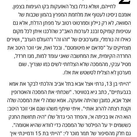
לחייהם, ושלא גדלו בצל האזעקות בקו העימות בצפון. 
אומנם ניסינו לעטוף את מלחמת המפרץ בהמון שכבות של 
הסוואה, לא רק ניילון וסמרטוט רטוב על מפתן הדלת, אלא גם 
עטיפות קומיקס זבנג לערכות האב"כ שהלכנו איתן לכל מקום 
כאילו זה נורמלי, ומערכונים של "זהו זה" ו"העולם הערב", ושירים 
מצחיקים על "סדאם יא מיטומטם". ובכל זאת, אני זוכר היטב את 
החרדה הקיומית, את המחשבה שאני עומד למות, מגז חרדל, 
מטיל ענקי, מהמסכה שלא הצלחתי לשים כמו שצריך. שום 
מערכון לא הצליח לטשטש את אלו.
"הייתי בן 13, גרתי אצל אבא בתל אביב והלכתי לבקר את אמא 
בגבעתיים", כתב גיא בטוויטר. "שכחתי את המסכה והאטרופין 
אצל אבא, כמובן שהיתה אזעקה. אמא שמה לי את המסכה שלה 
וקצת רצתה להרוג אותי". איתי שיתף משהו שגם אני זוכר היטב: 
הוא היה אז בכיתה א', והפחד הכי גדול שלו "היה תחושת החנק 
כששמים יד על הפילטר של המסכה כדי לוודא שהיא אטומה". 
גם חלק מהסיפור של תמר מוכר לי: "הייתי בת 15 ודמיינתי איך 