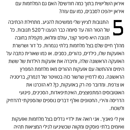
איראן השלישית בתוך כמה חודשים? האם גם המלחמות עם 
איראן ייהפכו לסבבים, כמו עם עזה?
5
 התגובות לציוץ שלי ממשיכות להגיע. מתחילת הכתיבה 
של הטור הזה עד סיומה כבר הגענו ל־520 תגובות. כל 
תגובה היא סיפור קצר, עולם ומלואו, מקפלת בחובה 
מהלך חיים שלם בצל מלחמות בלתי נגמרות. כל דור ושרשרת 
האזעקות שלו, כילדים, כהורים, כסבים. או כמו שאורית כתבה על 
האזעקה הראשונה שלה, וחיברה את אזעקות הילדות של ששת 
הימים וההתשה עם אזעקות ההורים מאז מלחמת המפרץ 
הראשונה. נסו לדמיין שרשור כזה בטוויטר של דנמרק, בריטניה 
או צרפת. ומדובר פה רק באזעקות, כן? לא הזכרנו את 
האוטובוסים המתפוצצים, האינתיפאדות, הסכינים, פיגועי 
הדריסה והירי, החטופים ואלף דברים נוספים שהספקתי להדחיק 
ולשכוח.
אין לי פאנץ'. אני רואה את ילדיי גדלים בצל מלחמות ואזעקות 
ואיומים בלתי פוסקים ומקווה שכשיגיעו לגילי המציאות תהיה 