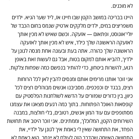
לא מוכנים. 
היינו בבריכה במושב הקטן שבו חיינו אז, ליד שער הגיא. ילדים 
משפריצים במים, ילדים מלקקים ארטיק שנמס בחום הכבד של 
יולי־אוגוסט, ופתאום — אזעקה. וכשם שאיש לא מכין אותך 
לאזעקה הראשונה שלך כילד, איש לא מכין אותך לאזעקה 
הראשונה שלך כהורה. אתה בעת ובעונה אחת מנסה לגונן על 
ילדיך, להביא אותם למקום בטוח, אבל גם לעשות זאת באופן 
רגוע, להשרות ביטחון, כדי להותיר בנפשם כמה שפחות צלקות.
אני זוכר אותנו מרימים אותם ומנסים להבין לאן לכל הרוחות 
רצים, בבגד ים וכפכפים. מסביבנו אנשים מבוהלים רצים לכל 
כיוון, בין כדורים שפזורים על הדשא לשולחנות הפלסטיק עם 
קופסאות האוכל הפתוחות. בתוך כמה רגעים מצאנו את עצמנו 
מסתופפים עם עוד המון אנשים, רטובים, בלי חולצות, במבנה 
השירותים הקטן, המלוכלך, וממתינים. אני זוכר היטב את תחושת 
הפחד, את התחושה שאין לי באמת איך לגונן על ילדיי, את 
התחושה האיומה שהדבר הזה לעולם לא ייגמר. הוא באמת לא 