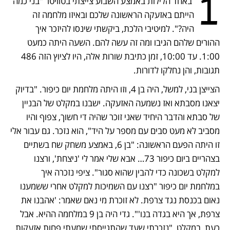
1
 באחד הלילות באמצע השבוע צייצתי בטוויטר "בני כמה 
הייתם באזעקה הראשונה שלכם ובאיזו מלחמה זה 
היה?". למיטיבי הלכת, ביקשתי שינסו להיזכר איך 
ההורים שלהם הגיבו ומה זה עשה להם. השעה היתה כמעט 
1:00. עד 10:00, זמן כתיבת שורות אלה, היו לציוץ הזה 486 
תגובות, והן נחלקו לדורות.
הצייצן בני, למשל, היה בן 4, וזו היתה מלחמת יום כיפור. "בדיוק 
יצאנו מסבתא ואז נשמעה האזעקה. ישבנו במקלט של הבניין 
של סבתא והדבר היחיד שאני זוכר שהיה די חשוך, צפוף והיו 
מסביב לא מעט סבים עם מספר על היד", הוא נזכר. גם עבור אלי 
זו היתה הפעם הראשונה: "בן 6, באמצע משחק שח בשתיים 
בצהריים ביום כיפור 73… אבא שלי אמר לי 'ניצחת', ורצנו 
למקלט בשכונה כדי להבין שהוא סגור". ציפי נזכרה איך 
במלחמת יום כיפור "רצנו עם השמיכות למקלט אחרי ששמענו 
נאום בכנסת נגד צרפת. לא זוכרת מי נאם שאמר: 'אהבנו את 
צרפת, אך היא בגדה בנו'". גדי היה בן 9 במלחמה ההיא. אבל 
כעת, במקלט, "נזכרתי שעד שהתגייסתי שמעתי פחות אזעקות 