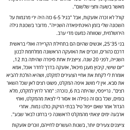
מאשר בשעה וחצי שלשום".
קורל לא זכרה אזעקות, אבל "בגיל 6-5 כזה היה ירי מרגמות על 
השכונה שלי בזמן האינתיפאדה השנייה". מדובר בשכונת גילה 
הירושלמית, שטווחה כמעט מדי ערב.
בני 35־25, אנשים שהיום הם בתחילת הקריירה ואולי בראשית 
דרכם כהורים, זוכרים את האזעקה הראשונה ממלחמת לבנון 
השנייה, לפני 20 שנה. צייצנית אחת סיפרה שהיתה בת 12, 
"יום שישי, קיבוץ מעגן מיכאל, אזעקה בדרך לחדר אוכל, אמא 
אומרת לי לקחת את אחיי הצעירים למקלט, ושהיא הולכת להביא 
את סבא. אין לי מושג איפה המקלט, פשוט רצים לאן שכל השאר 
רצים". גרייפסי, שהיתה בת 6, נזכרה: "מהר לרוץ למקלט, מלא 
בומים, שכל בום זה נפילה אז אסור לי לצאת מהמקלט, ואחי 
הגדול אמר שאם ייפול טיל בבתי הזיקוק כולנו נמות. אחרי 
ארבעה ימים יצאתי מהמקלט לראשונה כי ברחנו לבאר שבע". 
צייצנים צעירים יותר, בשנות העשרים לחייהם, זוכרים אזעקות 