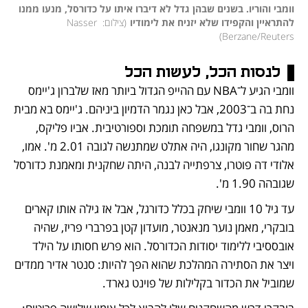
וומבי והוריו. בשנים שבהן גדל לא דיברו איתו על כדורסל, מנעו ממנו 
להתראיין והקפידו שלא יזניח את לימודיו
(
צילום: Nasser 
)
Berzane/Reuters
לנסות הכל, לעשות הכל
וומבי הגיע ל־NBA עם ההייפ הגדול ביותר מאז שלברון ג'יימס 
נחת בה ב־2003, אבל כאן נגמר הדמיון ביניהם. ג'יימס בא מבית 
הרוס, וומבי גדל במשפחה תומכת וספורטיבית. אביו פליקס, 
מהגר שחור מקונגו, היה אתלט שמתנשה לגובה 2.01 מ'. אמו, 
אלודי דה פוטרו, צרפתייה לבנה, היתה שחקנית ומאמנת כדורסל 
שגובהה 1.90 מ'. 
עד גיל 10 וומבי שיחק בכלל כדורגל, אבל אז גילה אותו קארים 
בובקרי, מאמן נוער מנאנטר, מועדון קטן בפרברי פריז, שהיה 
אובססיבי ללימוד יסודות הכדורסל. הוא פרש חסותו על הילד 
ויצר את הסתירה המהלכת שהוא הפך להיות: סנטר אדיר ממדים 
שמוביל את הכדור בקלילות של פוינט גארד.