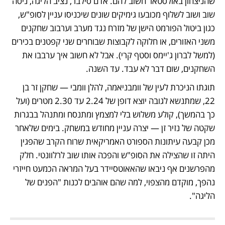
שהניצחון באולסטאר חשוב להם. אדם סילבר, נציב הליגה, ניסה 
שוב ושוב לשלוף מכובעו גימיקים שונים שיכניסו עניין לסופ"ש, 
כגון ביטול הפורמט הישן של מזרח נגד מערב וערבוב שחקנים 
משני האזורים, או חלוקה לקבוצות שבוחרים שני קפטנים בכירים 
(למשל לברון ג'יימס וסטף קרי). אבל לא חשוב איך ערבבו את 
השחקנים, שום דבר לא עבד. עד השנה. 
תוגתו הניכרת לעין של וומבניאמה, להלן וומבי — שחקן זר בן 
22, שמתנשא לגובה יוצא דופן של 2.24 עד 2.30 מטרים (ועל 
כך בהמשך), קולע משלוש בלי למצמץ ומתנסח ומתנהל בבגרות 
שקטה של נזיר זן — יצרה עניין מחודש במשחק. בימים שלאחר 
מכן קבעה עיתונות הספורט האמריקאית שרוח הקרב שהפגין 
היתה זו שהצילה את הסופ"ש והפכה אותו שוב לרלוונטי. חלק 
מהפרשנים אף ניבאו שהאאוטסיידר בעל המראה הכמעט חייזרי 
נהפך, מוקדם מהצפוי, למה שהם אוהבים לכנות "הפנים של 
הליגה".