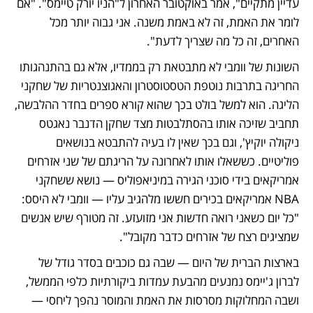
עדיין מתקיים", אמר באוקטובר האחרון ל"הניו יורק טיימס". "אם 
לומר את האמת, זה לא באמת משנה. אני גבוה יותר מכל 
האחרים, זה כל מה שצריך לדעת".
השונות של וומבי לא מתבטאת רק בממדיו, אלא גם בהתנהגותו 
החריגה בתרבות נוטפת הטסטוסטרון והאגוצנטריות של שחקני 
הליגה. הוא למשל בולט בכך שהוא קורא ספרים בחדר ההלבשה, 
תחביב שזיכה אותו בהסתלבטות מצד שחקן הדנבר נאגטס 
ניקולה יוקיץ', וגם בכך שאין לו בעיה להתבטא בנושאים 
פוליטיים. כששאלו אותו לאחרונה על הריגתם של שני אזרחים 
אמריקאים בידי סוכני הגירה במיניאפוליס — נושא ששחקני 
NBA אמריקאים בכירים חששו מלהגיב עליו — וומבי לא היסס: 
"כל יום כשאני רואה חדשות אני מזועזע. זה מטורף שיש אנשים 
שמציגים רצח של אזרחים כדבר מקובל".
בארצות הברית של היום — שבה גם כוכבים בסדר גודל של 
לברון ג'יימס נמנעים מהבעת עמדות ביקורתיות כלפי הממשל, 
ושבה המחלוקות מסרסות את האמת והמוסר נהפך ליחסי — 