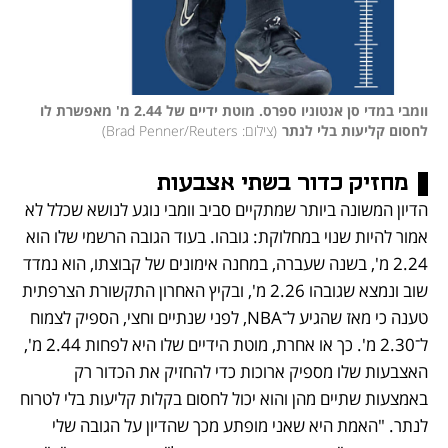
וומבי במדי סן אנטוניו ספרס. מוטת ידיים של 2.44 מ' מאפשרת לו 
לחסום קליעות בלי לנתר
(
צילום: Brad Penner/Reuters
)
מחזיק כדור בשתי אצבעות
הדיון המשונה ביותר שמתקיים סביב וומבי נוגע לנושא שכלל לא 
אמור להיות שנוי במחלוקת: גובהו. בעוד הגובה הרשמי שלו הוא 
2.24 מ', בשנה שעברה, במחנה אימונים של קבוצתו, הוא נמדד 
שוב ונמצא שגובהו 2.26 מ', ובקיץ האחרון התקשורת הצרפתית 
טענה כי מאז שהגיע ל־NBA, לפני שנתיים וחצי, הספיק לצמוח 
ל־2.30 מ'. כך או אחרת, מוטת הידיים שלו היא לפחות 2.44 מ', 
האצבעות שלו מספיק ארוכות כדי להחזיק את הכדור רק 
באמצעות שתיים מהן והוא יכול לחסום בקלות קליעות בלי לטרוח 
לנתר. "האמת היא שאני מופתע מכך שהדיון על הגובה שלי 