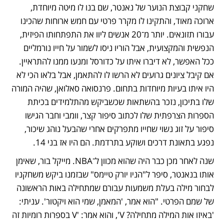
שחקני קבוצת הנוער של נאנטר, שם בנו לו מיטה מיוחדת, 
ארוכה מאוד, והתקינו לו מקרר פרטי עם חמש ארוחות שהכינו 
עבורו תזונאים. יותר מ־20 אנשים ליוו את התפתחותו הפיזית, 
הנפשית והמקצועית, אבל הוריו ניסו לשמור על חייו נורמליים 
ככל האפשר, לא דיברו איתו על כדורסל ומנעו ממנו להתראיין. 
אם קיבל ציונים גרועים לא הרשו לו להתאמן, אבל בלאו הכי לא 
היו איתו בעיות מיוחדות בתחום. פרנסואה סאלואן, שהיה המורה 
שלו בתיכון, נזכר בהשתאות שכשביקש מהתלמידים בכיתת 
הספרות הצרפתית שלו לכתוב סיפור קצר, וומבי וחבר הגישו 
סיפור על זוג נשוי שחייו מתפרקים אחרי שהבעל נוהג שיכור, 
נפגע בתאונת דרכים ושוקע בתרדמת. הם היו אז בני 14. 
שנה לאחר מכן כבר היה שהוא מכוון ל־NBA. מייקל בור, שאימן 
אותו בנאנטר, סיפר ל"הניו יורק טיימס" שבזמנו ביקש משחקניו 
לבחור מילה בעלת משמעות עבורם שמתחילה באות הראשונה 
של שמם הפרטי. "הוא אמר, 'המאמן, שמי הוא ויקטור'. עניתי: 
'באיזו אות המילה מתחילה? V', והוא אמר: 'V בספרות רומיות זה 