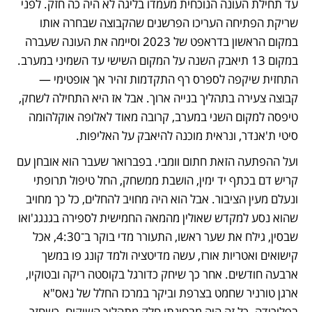
עד תחילת העונה הנוכחית מעמדו בליגה לא היה כה חזק. לפני 
שריקת הפתיחה העריכו הפרשנים שהקבוצה שבחרה אותו 
במקום הראשון בדראפט של 2023 וסיימה את העונה שעברה 
במקום 13 תיאבק השנה על המקום השישי עד השמיני במערב. 
התחזית שיקפה לספרס רף התקדמות זהיר אך אופטימי — 
קבוצה צעירה בתהליך בנייה ארוך. אבל אז היא התחילה לשחק, 
טיפסה למקום השני במערב, קרובה מאוד לאלופה אוקלהומה 
סיטי ת'אנדר, ונראית מוכנה להיאבק על האליפות.
ועל ההפתעה הזאת חתום וומבי. בפברואר שעבר הוא אובחן עם 
קריש דם בכתף יד ימין, הושבת ממשחק, החל טיפול תרופתי 
ונעלם מעין הציבור. אבל הוא היה מחויב להחלים, כל כך מחויב 
שהוא נסע למקדש שאולין מהמאה החמישית לספירה בגנגג'ואו 
שבסין, גילח את שער ראשו, התעורר מדי בוקר ב־4:30, אכל 
קישואים ואטריות אורז, עשה מדיטציה ולמד קונג פו במשך 
ארבעה חודשים. אחר כך שיחק כדורגל בקוסטה ריקה ובטוקיו, 
ארגן טורניר שחמט בצרפת וביקר במרכז החלל של נאס"א 
בפלורידה. כל זה היה מבחינתו חלק מתהליך השיקום. כשחזר 