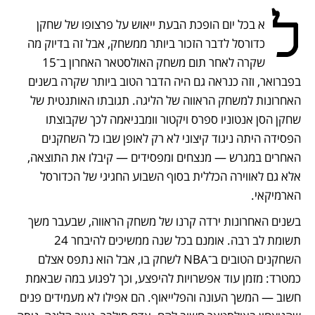
נפתח בכרטיסייה חדשה
נפתח בכרטיסייה חדשה
נפתח בכרטיסייה חדשה
ל
א בכל יום הופכת הבעת ייאוש על פרצופו של שחקן 
כדורסל לדבר הזכור ביותר ממשחק, אבל זה בדיוק מה 
שקרה לאחר תום משחק האולסטאר האחרון ב־15 
בפברואר, וזה כנראה גם היה הדבר הטוב ביותר שקרה בשנים 
האחרונות למשחק הראווה של הליגה. תגובתו האותנטית של 
שחקן הסן אנטוניו ספרס ויקטור וומבניאמה לכך שקבוצתו 
הפסידה היתה ניגוד קיצוני לא רק לאופן שבו כל השחקנים 
האחרים במגרש — מנצחים ומפסידים — קיבלו את התוצאה, 
אלא גם לאווירה הכללית בסוף השבוע החגיגי של הכדורסל 
הארמיקאי. 
בשנים האחרונות ירדה קרנו של משחק הראווה, שבעבר משך 
תשומת לב רבה. אומנם בכל שנה ממשיכים להיבחר 24 
השחקנים הטובים ב־NBA לשחק בו, אבל הוא נתפס אצלם 
כמטרד: מזמן עוד אפשרויות להיפצע, וכך לפגוע במה שבאמת 
חשוב — המשך העונה והפלייאוף. הם אפילו לא מעמידים פנים 