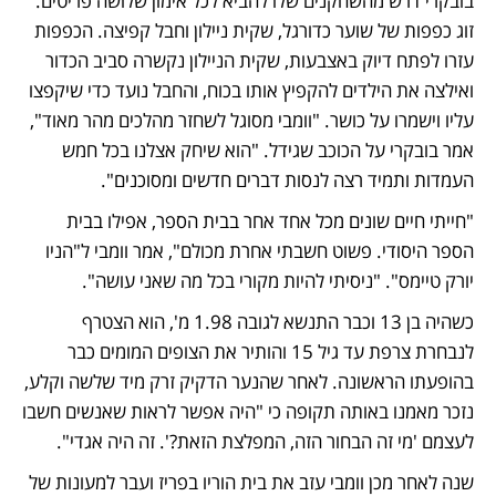
בובקרי דרש מהשחקנים שלו להביא לכל אימון שלושה פריטים: 
זוג כפפות של שוער כדורגל, שקית ניילון וחבל קפיצה. הכפפות 
עזרו לפתח דיוק באצבעות, שקית הניילון נקשרה סביב הכדור 
ואילצה את הילדים להקפיץ אותו בכוח, והחבל נועד כדי שיקפצו 
עליו וישמרו על כושר. "וומבי מסוגל לשחזר מהלכים מהר מאוד", 
אמר בובקרי על הכוכב שגידל. "הוא שיחק אצלנו בכל חמש 
העמדות ותמיד רצה לנסות דברים חדשים ומסוכנים".
"חייתי חיים שונים מכל אחד אחר בבית הספר, אפילו בבית 
הספר היסודי. פשוט חשבתי אחרת מכולם", אמר וומבי ל"הניו 
יורק טיימס". "ניסיתי להיות מקורי בכל מה שאני עושה".
כשהיה בן 13 וכבר התנשא לגובה 1.98 מ', הוא הצטרף 
לנבחרת צרפת עד גיל 15 והותיר את הצופים המומים כבר 
בהופעתו הראשונה. לאחר שהנער הדקיק זרק מיד שלשה וקלע, 
נזכר מאמנו באותה תקופה כי "היה אפשר לראות שאנשים חשבו 
לעצמם 'מי זה הבחור הזה, המפלצת הזאת?'. זה היה אגדי". 
שנה לאחר מכן וומבי עזב את בית הוריו בפריז ועבר למעונות של 