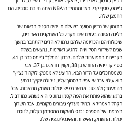
מג'יק ג'ונסון, לארי בירד, שאקיל אוניל, קובי בראיינט, לברון 
ג'יימס, סטף קרי. מאז ומתמיד ה־NBA היתה חייבת כוכבים. הם 
החמצן שלה.
התזמון של הדיון הסוער בשאלה מי יהיה הפנים הבאות של 
הליגה הטובה בעולם אינו מקרי. כל השחקנים האדירים, 
שיכולותיהם והכריזמה שלהם גרמו לאוהדים להתחבר במשך 
שנים לשידורי הטלוויזיה ולהגיע לאולמות, נמצאים בשלהי 
הקריירות המפוארות שלהם. לברון "המלך" ג'יימס כבר בן 41, 
סטף קרי יהיה החודש בן 38, וקווין דוראנט בן 37. אבל 
כשמסתכלים על הדור הבא, ההיצע לא מספק: לוקה דונצ'יץ' 
הוא עילוי אבל אי אפשר לסמוך עליו; ניקולה יוקיץ' נרתע 
מהמעמד; ולאנטוני אדוארדס יש יכולות משחק מרהיבות, אבל 
ברגע שהוא פותח את הפה קסמו נמוג כי הוא נשמע כמו דביל. 
הקהל האמריקאי תמיד מעדיף גיבורים מקומיים, אבל השרוך 
הצרפתי של הספרס נכנס לוואקום המסתמן בקלות, לנוכח 
יכולות המשחק, האישיות והאינטליגנציה שלו.