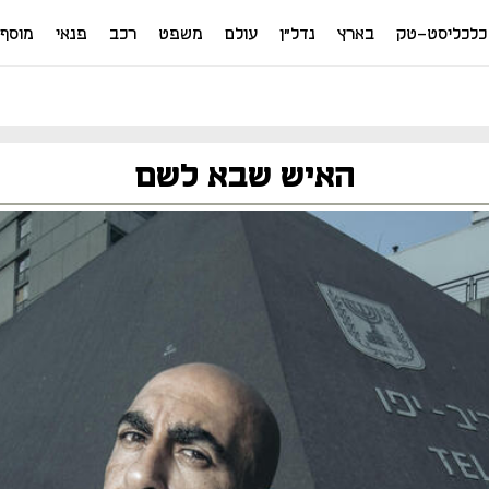
כלכליסט-טק
בארץ
נדל"ן
עולם
משפט
רכב
פנאי
מוסף
האיש שבא לשם