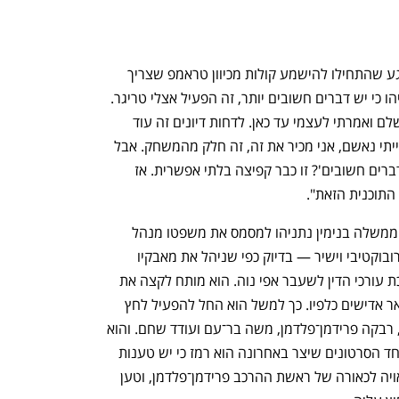
תמריץ היה ברור ומיידי. ברגע שהתחילו להישמע קולות מכיוון טראמפ שצריך 
לבטל את המשפט של נתניהו כי יש דברים חשובים יותר, זה הפעיל אצלי טריגר. 
ראיתי מולי את העיוות המושלם ואמרתי לעצמי עד כאן. לדחות דיונים זה עוד 
אינטרס סטנדרטי של כל נאשם. גם אני הייתי נאשם, אני מכיר את זה, זה חלק מהמשחק. אבל 
לדרוש לבטל את המשפט כי 'ביבי עושה דברים חשובים'? זו כבר קפיצה בלתי אפשרית. אז 
התוכנית הזאת".
את המאבק שלו נגד ניסיונותיו של ראש הממשלה בנימין נתניהו למסמס את משפטו מנהל 
האקטיביסט עו"ד ברק כהן באופן קולני, פרובוקטיבי וישיר — בדיוק כפי שניהל את מאבקיו 
הקודמים נגד מנהלי הבנקים או ראש לשכת עורכי הדין לשעבר אפי נוה. הוא מותח לקצה את 
גבולות חופש הביטוי, עד שלא ניתן להישאר אדישים כלפיו. כך למשל הוא החל להפעיל לחץ 
ישיר על שופטי ההרכב במשפטי האלפים, רבקה פרידמן־פלדמן, משה בר־עם ועודד שחם. והוא 
לא מסתפק בכתיבת פוסטים ברשתות. באחד הסרטונים שיצר באחרונה הוא רמז כי יש טענות 
חמורות הנוגעות להתנהלות אישית לא ראויה לכאורה של ראשת ההרכב פרידמן־פלדמן, וטען 