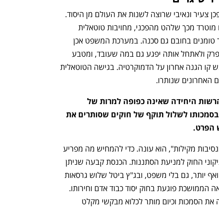
כהן (48) מזמן לא ילד, ועדיין מתנהג כמהפכן צעיר ונאיבי שרוצה לשנות את העולם מן היסוד. 
זעזוע, לשיטתו, הוא תנאי לתיקון. הוא אינו מוטרד מכך שלהט מהפכני, מחויבות טוטאלית 
וטהרנות שמתקשה לזהות גוונים של אפור טומנים בחובם גם סכנה. במערכת המשפט אכן 
קיימים לא מעט כשלים, אבל הרצון שלו לפרק ולאתחל אותה יפגע גם במה שעובד, ומטבע 
הדברים גם ביכולת של בית המשפט לשמש קו הגנה אחרון על הדמוקרטיה. בגישה הטוטאלית 
ם האחרונים שנותרו.
אתה תוקף את בית המשפט, שנשאר הרשות היחידה שאינה כפופה למרות של 
הממשלה. זה אותו בית משפט שהכיר בסמכותו לשלול תוקף של חוקים שסותרים את 
 הפרט.
"בפועל בוטלו רק 22–24 חוקים, וגם זה בנסיבות מקילות", הוא עונה. כדי להמחיש מה מפריע 
לו, כהן משתמש בפסקי הדין שפסלו את תיקוני החוק למניעת הסתננות. הכנסת קבעה שניתן 
לכלוא מבקשי מקלט במתקן חולות לשנה ואף יותר, גם בלי משפט, ובג"ץ ביטל שלוש גרסאות 
של החוק בין 2013 ל־2017 וקבע שהכליאה הממושכת פוגעת בחוק יסוד כבוד אדם וחירותו. 
בסופו של דבר, אומר כהן, המדינה צמצמה את הסמכות וכיום מותר לכלוא מבקשי מקלט 