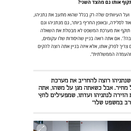
קוף אותו גם מהצד השני?
"כל מי שמגן על עוול של מערכת המשפט ועל העיוותים שלה רק בגלל שהוא מתעב את נתניהו, 
עושה טעות חמורה. יש הצדקה עמוקה מאוד לסלידה, ובאופן החריף ביותר, גם מנתניהו וגם 
ממערכת בתי המשפט. העובדה שנתניהו תוקף את מערכת המשפט לא מבטלת את השאלה 
המרכזית, והיא 'האם מערכת המשפט רקובה?'. אם אתה רואה בניין שהיסודות שלו עקומים, 
השאלה היא לא מי רוצה להחריב אותו ואם צריך לפרק אותו, אלא איזה בניין אתה רוצה להקים 
 ומהעמדה הממשלתית".
"הנרטיב של ה'קפלניסטים' הוא שנתניהו רוצה להחריב את מערכת 
המשפט, ולכן יש להגן עליה בכל מחיר. אבל כשאתה מגן על משהו, אתה 
נמנע מלבקר אותו. זה מפקיר את הזירה לנתניהו ועדתו, שמפעילים לחץ 
רב במשפט שלו"