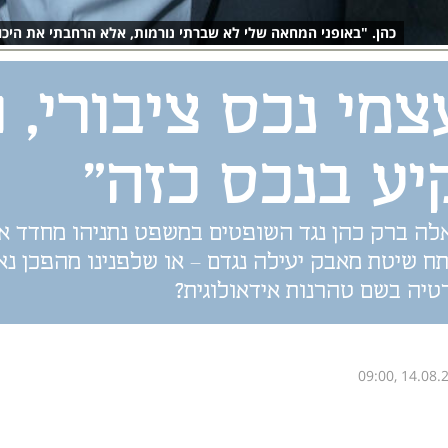
כהן. "באופני המחאה שלי לא שברתי נורמות, אלא הרחבתי את היכו
צמי נכס ציבורי, ו
יע בנכס כזה"
לה ברק כהן נגד השופטים במשפט נתניהו מחדד 
 שיטת מאבק יעילה נגדם – או שלפנינו מהפכן נא
טיה בשם טהרנות אידאולוגית?
09:00, 14.08.