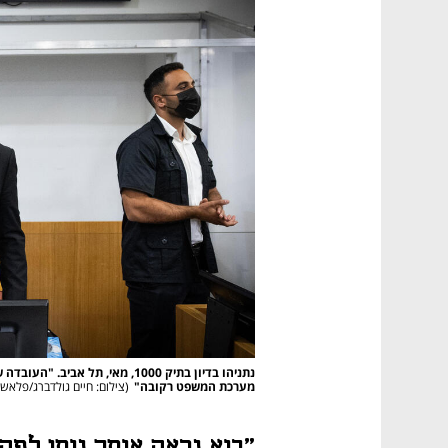
מערכת המשפט רקובה"
(
צילום: חיים גולדברג/פלאש90
"בוא נראה אותך נותן לפקי