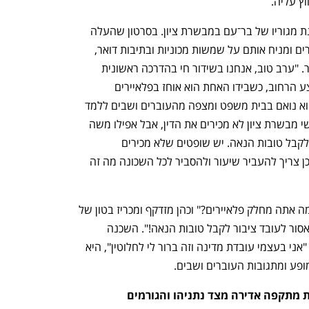
ץ עליה. 
באחד הבקרים של אוגוסט נסע כהן לשכונת מגוריו של בר־עם במבשרת ציון. בסרטון שהעלה 
לרשתות החברתיות הוא מחלק שם פלאיירים ומניח אותם על שמשות מכוניות ובתיבות דואר, 
בעודו מעביר את ההתרחשות בשידור ישיר. "ערב טוב, אנחנו בשידור חי בהדרכה ראשונית 
במשפט פלילי", הוא אומר למצלמה באמצע הרחוב, כשבידו האחת הוא אוחז בפלאיירים 
ובשנייה מנופף באצבע מאשימה, כאילו הוא נואם בבית משפט ומצפה מהעוברים ושבים ללמד 
סנגוריה על הצד השני. "יש תחושה שאנשי מבשרת ציון לא מכירים את הדין, אבל אפילו משה 
בר־עם אמור לדעת כי אסור לעובדי ציבור לקבל טובות הנאה. יש שופטים שלא מכירים 
ומתחילים לזרוק במשפט 'זה לא שוחד'. לכן צריך להעביר שיעור ולהסביר לכל השכונה מה זה 
שכנה שגוררת כלב טרייר ננסי שואלת "למה אתה מחלק פלאיירים?" וכהן מזדקף ומכריז בטון של 
הצהרה לפרוטוקול: "כדי להזכיר לעולם שאסור לעובד ציבור לקבל טובות הנאה!". השכנה 
מהנהנת, גם אם אינה מבינה במי מדובר. "אני בעצמי עובדת מדינה וזה ברור לי לחלוטין", היא 
פע ומתגובות העוברים ושבים.
בית המשפט בישראל נמצא גם כך תחת מתקפה אדירה מצד נתניהו והגורמים 