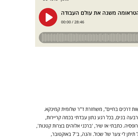
גיל 40 הייתי בשטף של פרשות דרכים בחיים", משחזרת ד"ר שלומית קמינקא. 
"הייתי עמוק באמהות, עם ארבעה בנים, בכל רגע נתון עבדתי בכמה קריירות, 
ובמקביל נלחמתי גם על הפרופסיה. כתבתי אז שיר, 'ברכני אלוהים בצרות קטנות', 
ובו כתבתי שעם כל דבר אתמודד — רק אל תיתן לי צער של שכול. והנה, ב־7 באוקטובר, 