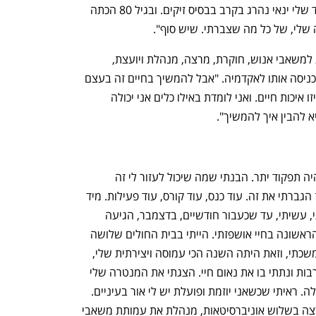
כשהייתי כמעט בת 80, הגיע השכול. הנכד שלי ינאי נהרג בקרב בבסיס זיקים. ובגיל 80 הכתה 
שלי, של כל מה שצברתי. שיש סוף". 
החיים ממשיכים, אומרת קמינקא, מומחית למשאבי אנוש, חוקרת, מרצה, מנהלת ויועצת, 
שהיתה ממבססי התחום במגזר הפרטי והכניסה אותו לאקדמיה. "אבל להמשיך בחיים זה בעצם 
לא בחירה, כי כולנו ממשיכים. השאלה באיזו איכות חיים. ואני לומדת באילו כלים אני יכולה 
להבין איך להמשיך".
"אחד מסימני הטראומה שזיהיתי בעצמי היה תפקוד יתר. הבנתי שמה שיכול לעזור לי זה 
משמעות בעבודה ובמפגש עם אנשים, אז הגברתי את זה. עוד כנס, עוד קורס, עוד פעילות. מיד 
אחרי שינאי נהרג דבקתי בעבודה, פיתחתי, עשיתי, עד שכעבור חודשיים, בדצמבר, הגיעה 
תחושת חנק, מצוקה של נשימה, ובפעם הראשונה בחיי אושפזתי. הייתי בבית החולים שלושה 
ימים. הגוף אמר את דברו. אבל אחר כך המשכתי, וזאת היתה השנה הכי עמוסה ויצירתית שלי, 
הרמתי את הכנס הכי גדול שלי בהיכל התרבות ונתתי בו את נאום חיי. הצגתי את המנטרה שלי 
— שאני לא מוותרת, אני ממשיכה, אני יכולה. ראיתי שכשאני יוזמת ופועלת יש לי אור בעיניים. 
אז אני עובדת בהיקף של שתי משרות, מרצה בשלוש אוניברסיטאות, מנהלת את עמותת משאבי 