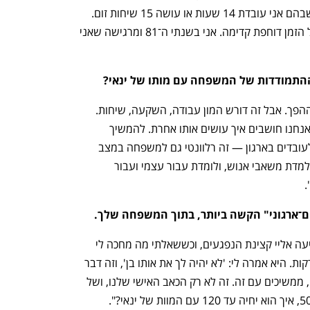
אנוש ישראל כמעט בלי אנשים. יש ימים שבהם אני עובדת 14 שעות או עושה 15 שיחות זום. 
פעלתנות יתר זה חלק מהאופי שלי, אני כל הזמן דוחפת קדימה. אני בשנתי ה־81 ומרגישה שאני 
התמודדות של המשפחה עם מותו של ינאי?
"אם רוב המשפחות מתפרקות, אצלנו זה ההפך. אבל זה דורש המון עבודה, השקעה, שיחות. 
אנחנו ממשיכים לעשות, אבל על כל דבר אנחנו חושבים איך עושים אותו אחרת. להמשיך 
באירועים, בטקסים, בתרבות שרלוונטית לעובדים בארגון — זה רלוונטי גם למשפחה במצב 
שלנו. זה דבר שגם מאוד עוזר לי, כי אני מלמדת משאבי אנוש, ולומדת עבור עצמי ועבור 
.
־ארגוני" הקשה ביותר, בתוך המשפחה שלך.
"השכול משנה חיים. בשבעה על נכדי הגיעה אליי קצינת הנפגעים, וכששאלתי מה מחכה לי 
היא ענתה שחלק גדול מהמשפחות מתפרקות. היא אמרה לי: 'לא יהיה לך את אותו בן', וזה דבר 
נורא קשה לאמא לשמוע. ואז להגיד: אוקיי, ממשיכים עם זה. זה לא רק הכאב האישי שלנו, ושל 