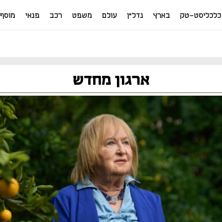
כלכליסט-טק
בארץ
נדל"ן
עולם
משפט
רכב
פנאי
מוסף
ארגון מחדש