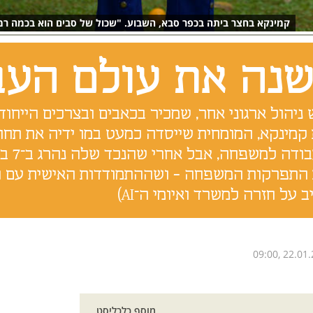
קמינקא בחצר ביתה בכפר סבא, השבוע. "שכול של סבים הוא בכמה ר
נה את עולם העב
יהול ארגוני אחר, שמכיר בכאבים ובצרכים הייחוד
 קמינקא, המומחית שייסדה כמעט במו ידיה את תחו
ידעה שי
ת התפרקות המשפחה - ושההתמודדות האישית עם הש
 על חזרה למשרד ואיומי ה־AI)
09:00, 22.01.