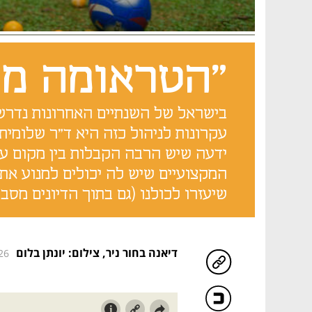
"הטראומה מש
בישראל של השנתיים האחרונות נדרש נ
עקרונות לניהול כזה היא ד"ר שלומית
המקצועיים שיש לה יכולים למנוע א
שיעזרו לכולנו (גם בתוך הדיונים מסביב
דיאנה בחור ניר
,
צילום: יונתן בלום
26