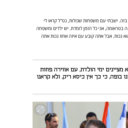
"שינסתי מותניים והתחלתי ללמוד ולעבוד בזה. ישבתי עם משפחות שכולות, נט"ל קראו לי 
לפתח תוכנית במשאבי אנוש כשכל המדינה בטראומה, אני כל הזמן לומדת. יש ילדים ומשפחה 
ואין ברירה אלא להמשיך בחיים, והשכול הוא נכות. אבל אתה קובע עם איזה אחוז נכות אתה 
"אנחנו לא חוגגים ימי הולדת, אלא מציינים ימי הולדת, עם אווירה פחות 
חגיגית ורועשת. בליל הסדר עשינו בופה, כי כך אין כיסא ריק, ולא קראנו 