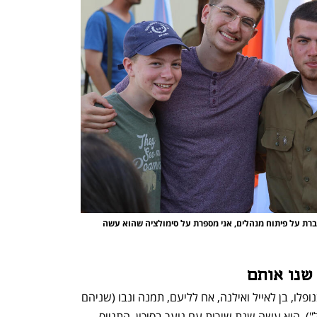
ינאי קמינקא עם אחיו תמנה, ליעם ונבו. "כשאני מדברת על פיתוח מנהלים, אני מספרת על סימולציה שהוא עשה 
שנו אותם
סגן ינאי קמינקא מצור הדסה היה בן 20 בנופלו, בן לאייל ואילנה, אח לליעם, תמנה ונבו (שניהם 
שחקנים, בסדרות "שלי הכובשת" ו"כראמל"). הוא עשה שנת שירות עם נוער בסיכון, התגייס, 