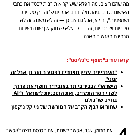
מה שהם רוצים. מה הפלא שיש קריאות רבות לבטל את כתבי 
האישום נגד נתניהו. חלק מהם אומרים ש"זה רק סיגריות 
ושמפניות", זה לא, אבל גם אם כן — זה לא משנה. זה לא 
סיגריות ושמפניות, זה החוק. אלא שלחוק אין שום חשיבות 
מבחינת האנשים האלה.
קראו עוד ב"מוסף כלכליסט":
"העבריינים עדיין מפחדים לפגוע ביהודים, אבל זה 
זמני"

הישראלי הבכיר ביותר באנבידיה חושף את הדרך 
לשווי חסר התקדים, ואת התוכניות לישראל ול־AI 
בחיים של כולנו

שחור או לבן? הקרב על המורשת של מייקל ג'קסון
 את החוק, אגב, אפשר לשנות. אם הכנסת רוצה לאפשר 