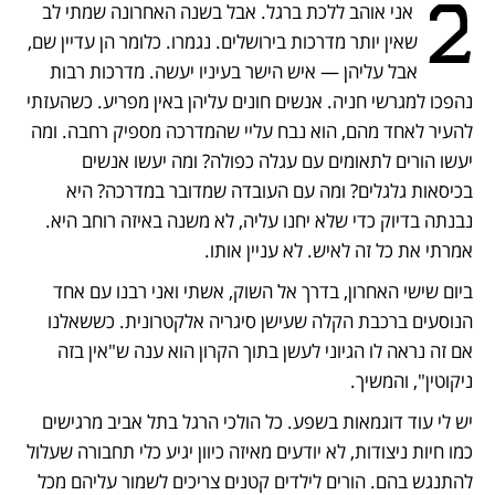
2
 אני אוהב ללכת ברגל. אבל בשנה האחרונה שמתי לב 
שאין יותר מדרכות בירושלים. נגמרו. כלומר הן עדיין שם, 
אבל עליהן — איש הישר בעיניו יעשה. מדרכות רבות 
נהפכו למגרשי חניה. אנשים חונים עליהן באין מפריע. כשהעזתי 
להעיר לאחד מהם, הוא נבח עליי שהמדרכה מספיק רחבה. ומה 
יעשו הורים לתאומים עם עגלה כפולה? ומה יעשו אנשים 
בכיסאות גלגלים? ומה עם העובדה שמדובר במדרכה? היא 
נבנתה בדיוק כדי שלא יחנו עליה, לא משנה באיזה רוחב היא. 
אמרתי את כל זה לאיש. לא עניין אותו.
ביום שישי האחרון, בדרך אל השוק, אשתי ואני רבנו עם אחד 
הנוסעים ברכבת הקלה שעישן סיגריה אלקטרונית. כששאלנו 
אם זה נראה לו הגיוני לעשן בתוך הקרון הוא ענה ש"אין בזה 
ניקוטין", והמשיך. 
יש לי עוד דוגמאות בשפע. כל הולכי הרגל בתל אביב מרגישים 
כמו חיות ניצודות, לא יודעים מאיזה כיוון יגיע כלי תחבורה שעלול 
להתנגש בהם. הורים לילדים קטנים צריכים לשמור עליהם מכל 