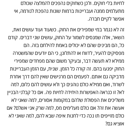
לחיות בלי חוקים. ולכן כשחוקים נהפכים להמלצה שכולם 
מתעלמים ממנה ועבריינות ברמות שונות נהפכת לנורמה, אי 
אפשר לקיים חברה. 
זה לא נגמר במי שמפירים את החוק. כשעוד ועוד עושים זאת, 
השאר, אלה שמנסים לשמור על החוק, עושים שני דברים. קודם 
כל, הם מבינים שהם לא יכולים באמת להילחם בזה. הם 
מפסיקים להעיר, לדווח או להתלונן, כי הם יודעים שהמשטרה 
ממילא לא תעשה דבר, ובעיקר משום שהם מפחדים שמפירי 
החוק יפגעו בהם. זה קורה כל הזמן. שנית, עם הזמן העבריינות 
מדביקה גם אותם. לפעמים הם מרגישים שאין להם דרך אחרת 
לשרוד, ואם ממילא כולם נוהגים כך ולא עושים להם כלום, למה 
לא? זו כנראה האפשרות היחידה לחיות פה. אם כל קבלני הבניין 
משליכים את הפסולת שלהם במקומות אסורים, למה שאני לא 
אעשה את זה? אם כולם מעלימים מס, למה שרק אני אשלם? אם 
כולם מזייפים תו נכה כדי לחנות איפה שבא להם, למה שאני לא 
אוציא גם?