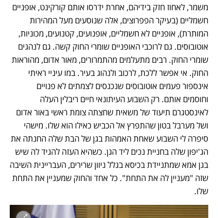
משמר, לאחוז חזק בידיהם, אחרת ידרסו אותם קורקינט, אופניים 
חשמליים (בעיקר הפפרוצים, אלה שנוסעים מעל המהירות 
המותרת), אופניים לא חשמליים, אופנועים, קטנועים, מכוניות, 
אוטובוסים. גם לרוכבי האופניים שומרי החוק קשה. גם לנהגים 
שומרי החוק. רבים מתעלמים מהתמרורים, מאור אדום, מהוראות 
החוק. אי אפשר ללכת, לרכוב ולנהוג בעיר. במו עיניי ראיתי 
אינספור פעמים אוטובוסים שנכנסים לצמתים לא פנויים 
וחוסמים אותם. רק השבוע העיתונאי חיים ריבלין העלה 
לאינסטגרם תיעוד של משאית שחצתה צומת ראשי באור אדום 
ושל מערבל בטון שהתפרץ אל הכביש כאילו הוא שלו. מישהי 
סיפרה לי השבוע שאחת האמהות בגן של הבת שלה החנתה את 
הג'יפון שלה בחניית נכים ליד הגן. כשהיא העזה להגיד לה שיש 
בגן אמא שמתניידת בכיסא בגלל ניוון שרירים, העבריינית השיבה 
שזה "מעניין לה את התחת". כל אחד והחוק שמעניין את התחת 
שלו.