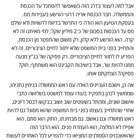
אבל למה לעצור בדרג הזה כשאפשר להסתכל על הכנסת 
והממשלה. חבר הכנסת אריה דרעי הורשע בעבירות מס. 
בעסקת הטיעון הוא הודה כי התרשל בדיווח לרשויות ולא שילם 
מס על הכנסות בסכום של כ־2 מיליון שקל; למי מאיתנו זה לא 
קרה. הוא הורשע ללא קלון, רק משום שהתפטר מן הכנסת, 
והתחייב בפני בית המשפט שלא יחזור לחיים הציבוריים. זה לא 
הפריע לו לחזור לחיים הציבוריים. רק פסיקה של בג"ץ מנעה 
ממנו להיות שר, אבל בישיבות הקבינט הוא משתתף. חוק? 
פסיקה? הצחקתם אותו.
אה כן, וישנם העניינים האלה עם ראש הממשלה בנימין נתניהו, 
שממשיך לכהן בתפקיד בעודו עומד למשפט בשלושה כתבי 
אישום שונים, ומהתל בשופטים שוב ושוב בבקשו לבטל דיונים, 
אחרי שהתחייב בעצמו בפני בית המשפט שהוא מסוגל גם להיות 
ראש ממשלה וגם נאשם. גם מבחינתו, החוק הוא סתם. הוא 
אפילו לא המלצה, הוא העמדת פנים. הוא הדבר הזה 
שהאשכנזים ה0מולנים המציאו כדי להפריע לכל האחרים לעשות 