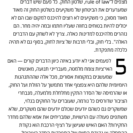
מצפים ל־rule of law, שלטון החוק. כל פעם שיש דברים 
שמערערים את הביטחון של משקיעים בשלטון החוק זה מאוד 
מאוד מסוכן, כי משקיעים לא רוצים להיכנס למקום שבו הם לא 
יכולים להיות בטוחים בחוזה שעליו חתמו ובמה יהיה מחר. הם 
נזהרים מלהיכנס למדינות כאלה. צריך לא לשחק עם הדברים 
האלה". בלי חוק, ובלי תרבות של ציות לחוק, בסוף גם לא תהיה 
כלכלה מתפקדת.
5
 לפעמים אני לא יודע באיזה כיוון הדברים קורים — האם 
האי־ציות צומח מלמטה, מעברייני תנועה, מאנשים 
שמעשנים במקומות אסורים, מכל אלה שההתנהגות 
היומיומית שלהם היא צפצוף אחד מתמשך על הזולת ועל החוק, 
או שהרמיסה של הסדר התקין מחלחלת מלמעלה, מנבחרי 
הציבור שדורסים כל נורמה, שעוברים על החוקים בגלוי, 
שמשקרים גם כשהם יודעים שכולם יודעים שהם משקרים, שלא 
משתפים פעולה עם הרשויות, שמבריחים את אמא שלהם מחדר 
החקירות? האם האיש שעישן על רציף הרכבת הוא נקודת 
ההתחלה או נקודת הסיום של התפרקות הסדר הציבורי?