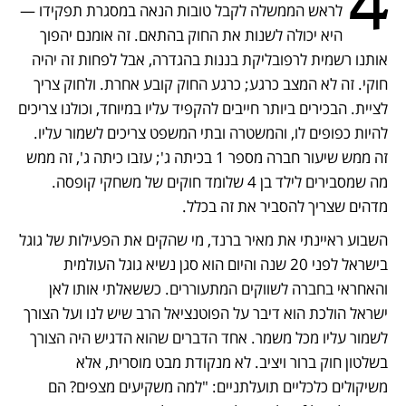
4
לראש הממשלה לקבל טובות הנאה במסגרת תפקידו — 
היא יכולה לשנות את החוק בהתאם. זה אומנם יהפוך 
אותנו רשמית לרפובליקת בננות בהגדרה, אבל לפחות זה יהיה 
חוקי. זה לא המצב כרגע; כרגע החוק קובע אחרת. ולחוק צריך 
לציית. הבכירים ביותר חייבים להקפיד עליו במיוחד, וכולנו צריכים 
להיות כפופים לו, והמשטרה ובתי המשפט צריכים לשמור עליו. 
זה ממש שיעור חברה מספר 1 בכיתה ג'; עזבו כיתה ג', זה ממש 
מה שמסבירים לילד בן 4 שלומד חוקים של משחקי קופסה. 
מדהים שצריך להסביר את זה בכלל. 
השבוע ראיינתי את מאיר ברנד, מי שהקים את הפעילות של גוגל 
בישראל לפני 20 שנה והיום הוא סגן נשיא גוגל העולמית 
והאחראי בחברה לשווקים המתעוררים. כששאלתי אותו לאן 
ישראל הולכת הוא דיבר על הפוטנציאל הרב שיש לנו ועל הצורך 
לשמור עליו מכל משמר. אחד הדברים שהוא הדגיש היה הצורך 
בשלטון חוק ברור ויציב. לא מנקודת מבט מוסרית, אלא 
משיקולים כלכליים תועלתניים: "למה משקיעים מצפים? הם 